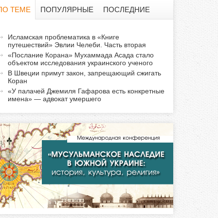
о
ПО ТЕМЕ
ПОПУЛЯРНЫЕ
ПОСЛЕДНИЕ
и
а
Исламская проблематика в «Книге
с
путешествий» Эвлии Челеби. Часть вторая
к
«Послание Корана» Мухаммада Асада стало
т
к
объектом исследования украинского ученого
и
В Швеции примут закон, запрещающий сжигать
Коран
а
в
«У палачей Джемиля Гафарова есть конкретные
н
имена» — адвокат умершего
а
я
в
к
л
а
д
к
а