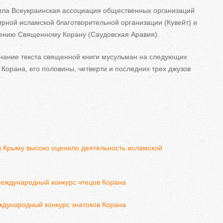
ила Всеукраинская ассоциация общественных организаций
рной исламской благотворительной организации (Кувейт) и
ению Священному Корану (Саудовская Аравия).
нание текста священной книги мусульман на следующих
 Корана, его половины, четверти и последних трех джузов
в Крыму высоко оценило деятельность исламской
еждународный конкурс чтецов Корана
дународный конкурс знатоков Корана