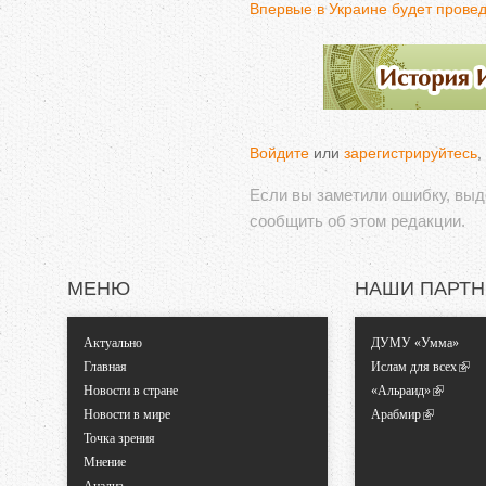
Впервые в Украине будет прове
Войдите
или
зарегистрируйтесь
,
Если вы заметили ошибку, вы
сообщить об этом редакции.
МЕНЮ
НАШИ ПАРТ
Актуально
ДУМУ «Умма»
Главная
Ислам для всех
Новости в стране
«Альраид»
Новости в мире
Арабмир
Точка зрения
Мнение