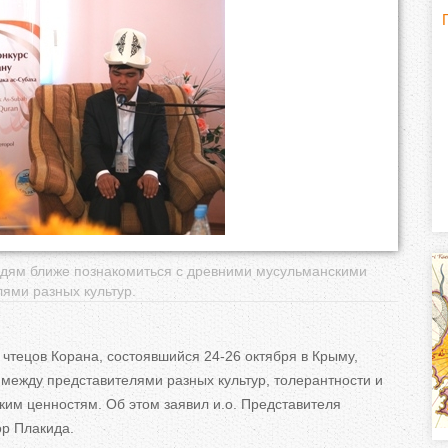
Г
(
о
р
и
з
о
юдям ближе познакомиться с древними мусульманскими
н
ями разных культур.
т
чтецов Корана, состоявшийся 24-26 октября в Крыму,
а
между представителями разных культур, толерантности и
им ценностям. Об этом заявил и.о. Представителя
л
ор Плакида.
)