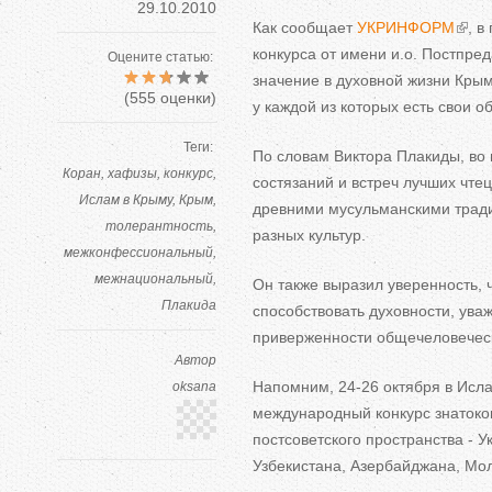
29.10.2010
Как сообщает
УКРИНФОРМ
, в
конкурса от имени и.о. Постпред
Оцените статью:
значение в духовной жизни Крым
(
555
оценки)
у каждой из которых есть свои 
Теги:
По словам Виктора Плакиды, во 
Коран
хафизы
конкурс
состязаний и встреч лучших чте
Ислам в Крыму
Крым
древними мусульманскими трад
толерантность
разных культур.
межконфессиональный
межнациональный
Он также выразил уверенность, 
Плакида
способствовать духовности, ува
приверженности общечеловечес
Автор
Напомним, 24-26 октября в Ис
oksana
международный конкурс знатоков
постсоветского пространства - У
Узбекистана, Азербайджана, Мол