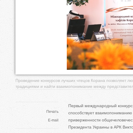
е
с
ь
Проведение конкурсов лучших чтецов Корана позволяет л
традициями и найти взаимопонимание между представител
Первый международный конкурс 
Печать
способствует взаимопониманию 
приверженности общечеловеческ
E-mail
Президента Украины в АРК Викт