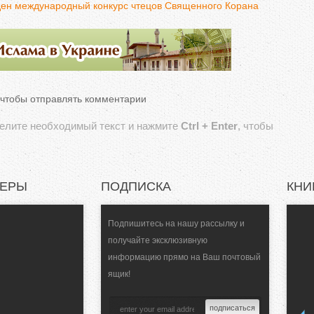
ден международный конкурс чтецов Священного Корана
 чтобы отправлять комментарии
делите необходимый текст и нажмите
Ctrl + Enter
, чтобы
НЕРЫ
ПОДПИСКА
КНИ
Подпишитесь на нашу рассылку и
получайте эксклюзивную
информацию прямо на Ваш почтовый
ящик!