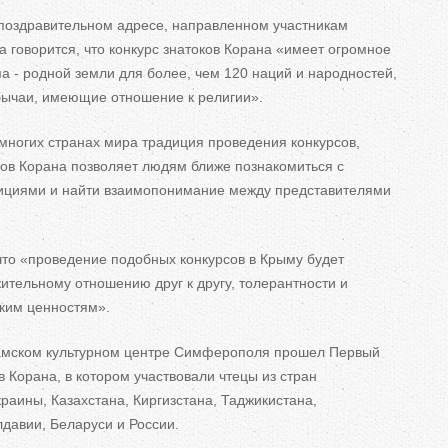
ь
 поздравительном адресе, направленном участникам
а говорится, что конкурс знатоков Корана «имеет огромное
н
а - родной земли для более, чем 120 наций и народностей,
обычаи, имеющие отношение к религии».
е
многих странах мира традиция проведения конкурсов,
цов Корана позволяет людям ближе познакомиться с
в
ициями и найти взаимопонимание между представителями
к
что «проведение подобных конкурсов в Крыму будет
л
жительному отношению друг к другу, толерантности и
а
ким ценностям».
д
ламском культурном центре Симферополя прошел Первый
 Корана, в котором участвовали чтецы из стран
к
краины, Казахстана, Киргизстана, Таджикистана,
давии, Беларуси и России.
и