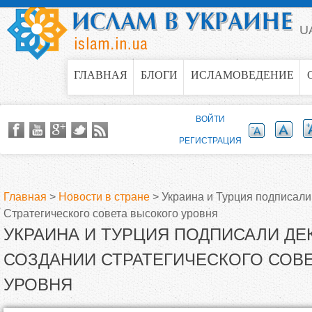
Jump to navigation
U
ГЛАВНАЯ
БЛОГИ
ИСЛАМОВЕДЕНИЕ
ВОЙТИ
РЕГИСТРАЦИЯ
Главная
>
Новости в стране
>
Украина и Турция подписали
Стратегического совета высокого уровня
В
УКРАИНА И ТУРЦИЯ ПОДПИСАЛИ Д
ы
СОЗДАНИИ СТРАТЕГИЧЕСКОГО СОВ
УРОВНЯ
з