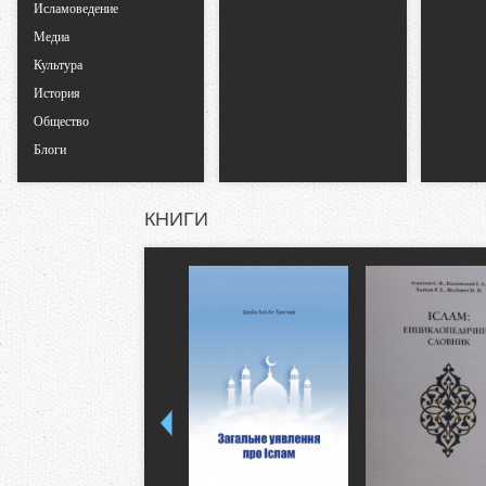
Исламоведение
к
Медиа
Культура
л
История
Общество
а
Блоги
д
КНИГИ
к
и