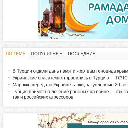
ПО ТЕМЕ
ПОПУЛЯРНЫЕ
ПОСЛЕДНИЕ
Г
(
а
В Турции отдали дань памяти жертвам геноцида крым
о
к
Украинские спасатели отправились в Турцию — ГСЧС
т
Марокко передало Украине танки, закупленные 20 лет
р
и
Турция примет на лечение раненых на войне — как з
в
так и российских агрессоров
и
н
а
з
я
в