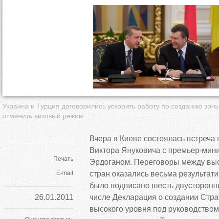
д
е
с
ь
Украина и Турция договорились ускорить работу по созданию зоны
отменить визовый режим.
Вчера в Киеве состоялась встреча
Виктора Януковича с премьер-мин
Печать
Эрдоганом. Переговоры между вы
E-mail
стран оказались весьма результат
было подписано шесть двусторонни
26.01.2011
числе Декларация о создании Стра
высокого уровня под руководством