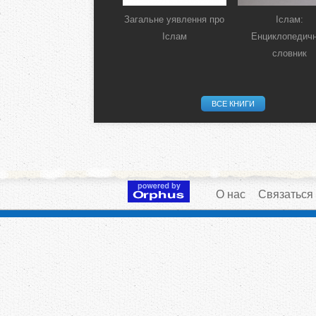
Загальне уявлення про
Іслам:
Іслам
Енциклопедич
словник
ВСЕ КНИГИ
О нас
Связаться