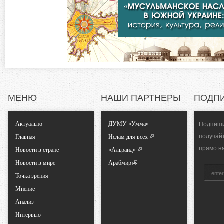
о
к
л
н
а
д
т
к
а
а
)
л
МЕНЮ
НАШИ ПАРТНЕРЫ
ПОДП
ь
Актуально
ДУМУ «Умма»
Подпиши
получай
Главная
Ислам для всех
н
прямо н
Новости в стране
«Альраид»
Новости в мире
Арабмир
ы
Точка зрения
Мнение
е
Анализ
Интервью
в