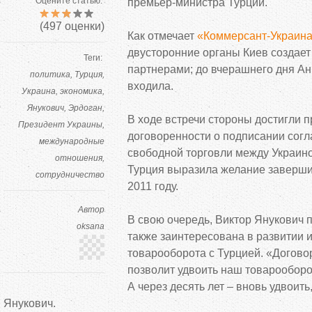
Оцените статью:
премьер-министра Турции.
(
497
оценки)
Как отмечает
«Коммерсант-Украин
двусторонние органы Киев создает
Теги:
партнерами; до вчерашнего дня Анк
политика
Турция
входила.
Украина
экономика
Янукович
Эрдоган
В ходе встречи стороны достигли 
Президент Украины
договоренности о подписании согл
международные
свободной торговли между Украино
отношения
Турция выразила желание завершит
сотрудничество
2011 году.
Автор
В свою очередь, Виктор Янукович п
oksana
также заинтересована в развитии 
товарооборота с Турцией. «Договор
позволит удвоить наш товарооборот
А через десять лет – вновь удвоить,
Янукович.