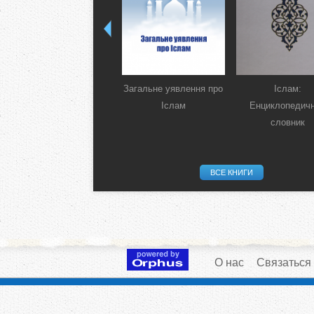
Загальне уявлення про
Іслам:
Іслам
Енциклопедич
словник
ВСЕ КНИГИ
О нас
Связаться