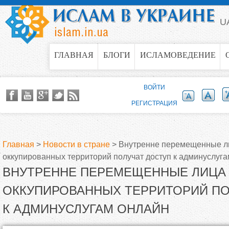
Jump to navigation
U
ГЛАВНАЯ
БЛОГИ
ИСЛАМОВЕДЕНИЕ
ВОЙТИ
РЕГИСТРАЦИЯ
Главная
>
Новости в стране
>
Внутренне перемещенные ли
оккупированных территорий получат доступ к админуслуг
В
ВНУТРЕННЕ ПЕРЕМЕЩЕННЫЕ ЛИЦА
ы
ОККУПИРОВАННЫХ ТЕРРИТОРИЙ ПО
К АДМИНУСЛУГАМ ОНЛАЙН
з