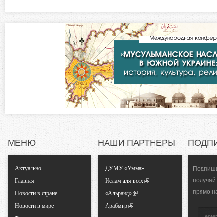
а
з
я
в
о
к
л
н
а
д
т
к
а
а
)
л
МЕНЮ
НАШИ ПАРТНЕРЫ
ПОДП
ь
Актуально
ДУМУ «Умма»
Подпиши
н
получай
Главная
Ислам для всех
прямо н
Новости в стране
«Альраид»
ы
Новости в мире
Арабмир