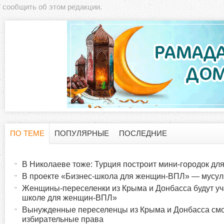
сообщить об этом редакции.
ПО ТЕМЕ
ПОПУЛЯРНЫЕ
ПОСЛЕДНИЕ
Г
(
а
В Николаеве тоже: Турция построит мини-городок дл
о
к
В проекте «Бизнес-школа для женщин-ВПЛ» — мусу
т
Женщины-переселенки из Крыма и Донбасса будут уч
р
и
школе для женщин-ВПЛ»
в
Вынужденные переселенцы из Крыма и Донбасса смо
и
избирательные права
н