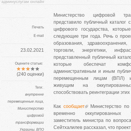
админуслугам онлайн
Министерство цифровой тра
представило публичный каталог с
Печать
цифрового государства, которы
E-mail
следующие три года. Речь о прое
образования, здравоохранения,
23.02.2021
торговли, энергетики, инф
представленный публичный катало
Оцените статью:
которые обеспечат ком
административным и иным публи
(
240
оценки)
перемещенным лицам (ВПЛ) и
живущим на оккупированны
Теги:
способствовать реинтеграции этих
внутренне
перемещенные лица
Как
сообщает
Министерство по 
Министерство
временно оккупированных т
цифровой
заместитель министра по вопрос
трансформации
Сейтхалилев рассказал, что проект
Украины
ВПО