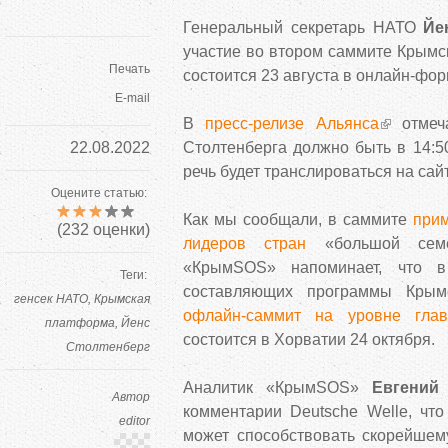
Генеральный секретарь НАТО
Йе
участие во втором саммите Крымс
Печать
состоится 23 августа в онлайн-фор
E-mail
В
пресс-релизе Альянса
отмеча
22.08.2022
Столтенберга должно быть в 14:5
речь будет транслироваться на сай
Оцените статью:
Как мы сообщали, в саммите
прим
(
232
оценки)
лидеров стран
«большой семе
«КрымSOS» напоминает, что 
Теги:
составляющих программы Крым
генсек НАТО
Крымская
офлайн-саммит на уровне глав
платформа
Йенс
состоится в Хорватии 24 октября.
Столтенберг
Аналитик «КрымSOS»
Евгений
Автор
комментарии Deutsche Welle, что
editor
может способствовать скорейше