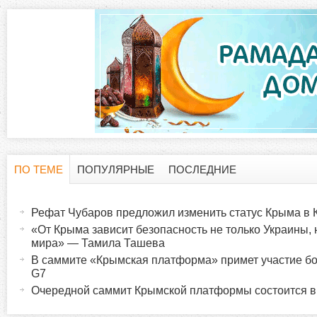
ПО ТЕМЕ
ПОПУЛЯРНЫЕ
ПОСЛЕДНИЕ
Г
(
а
Рефат Чубаров предложил изменить статус Крыма в 
о
к
«От Крыма зависит безопасность не только Украины, 
т
мира» — Тамила Ташева
р
и
В саммите «Крымская платформа» примет участие б
G7
в
и
Очередной саммит Крымской платформы состоится в
н
а