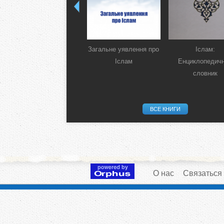
Загальне уявлення про
Іслам:
Іслам
Енциклопедич
словник
ВСЕ КНИГИ
О нас
Связаться