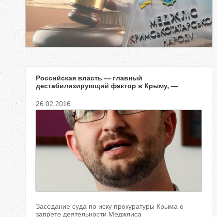
е
с
ь
Российская власть — главный
дестабилизирующий фактор в Крыму, —
зампред Меджлиса
26.02.2016
Заседание суда по иску прокуратуры Крыма о
запрете деятельности Меджлиса