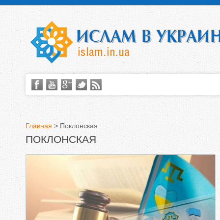
Главная
>
Поклонская
ПОКЛОНСКАЯ
В
ы
з
д