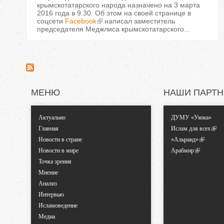
крымскотатарского народа назначено на 3 марта
2016 года в 9.30. Об этом на своей странице в
соцсети
Facebook
написал заместитель
председателя Меджлиса крымскотатарского...
МЕНЮ
НАШИ ПАРТ
Актуально
ДУМУ «Умма»
Главная
Ислам для всех
Новости в стране
«Альраид»
Новости в мире
Арабмир
Точка зрения
Мнение
Анализ
Интервью
Исламоведение
Медиа