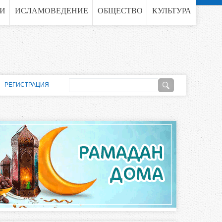
ГИ
ИСЛАМОВЕДЕНИЕ
ОБЩЕСТВО
КУЛЬТУРА
П
РЕГИСТРАЦИЯ
о
Ф
и
о
с
к
р
м
а
п