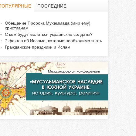
о
ПОПУЛЯРНЫЕ
ПОСЛЕДНИЕ
и
а
Обещание Пророка Мухаммада (мир ему)
с
христианам
к
С кем будут молиться украинские солдаты?
т
к
7 фактов об Исламе, которые необходимо знать
и
Гражданские праздники и Ислам
а
в
н
а
я
в
к
л
а
д
к
а