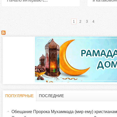
Начало интервью с...
и катакомбно
1
2
3
4
С
т
р
а
н
и
ПОПУЛЯРНЫЕ
ПОСЛЕДНИЕ
Г
(
ц
а
Обещание Пророка Мухаммада (мир ему) христиана
о
к