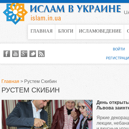
Jump to navigation
U
ГЛАВНАЯ
БЛОГИ
ИСЛАМОВЕДЕНИЕ
ВОЙТИ
РЕГИСТРАЦ
Главная
>
Рустем Скибин
РУСТЕМ СКИБИН
В
День открыты
ы
Львова заинт
и малых
Яркие декорац
з
лекции, небан
и вкусные уго