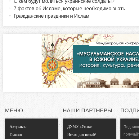
ы
С кем будут молиться украинские солдаты?
т
7 фактов об Исламе, которые необходимо знать
р
и
Гражданские праздники и Ислам
в
и
н
а
з
я
в
о
к
л
н
а
д
т
к
а
а
)
МЕНЮ
НАШИ ПАРТНЕРЫ
ПОДП
л
Актуально
ДУМУ «Умма»
Подпиши
ь
получай
Главная
Ислам для всех