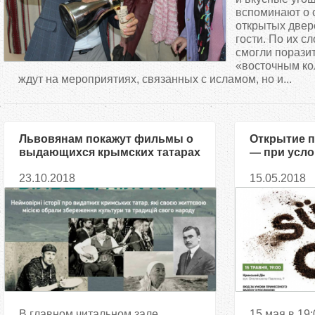
д
вспоминают о 
открытых двер
гости. По их с
е
смогли поразит
«восточным ко
с
ждут на мероприятиях, связанных с исламом, но и...
ь
Львовянам покажут фильмы о
Открытие п
выдающихся крымских татарах
— при усло
вазона с р
23.10.2018
15.05.2018
В главном читальном зале
15 мая в 19