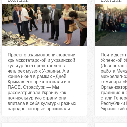
26.07.2017
25.07.2017
культуры разных народов и
этносов, — куратор проекта
«Чумацкий шлях»
Проект о взаимопроникновении
Почти десят
крымскотатарской и украинской
Успенской У
культур был представлен в
(Львовская 
четырех музеях Украины. А в
работа Меж
конце июня в рамках «Дней
межрелигио
Крыма» его презентовали и в
семинара «К
ПАСЕ, Страсбург. — Мы
Организатор
рассматривали Украину как
традиционно
поликультурную страну, она
стали Генер
впитала в себя культуры разных
Республики 
народов, которые проживали...
Украинский и