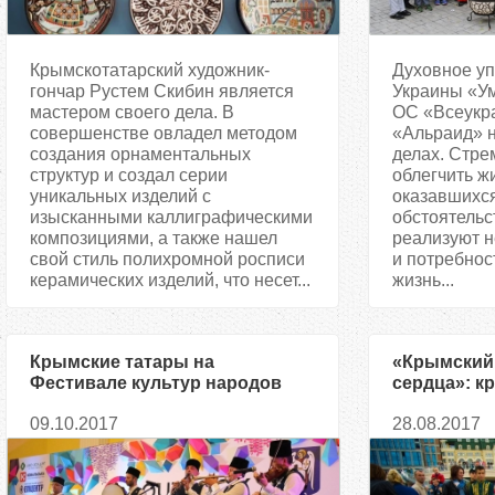
Крымскотатарский художник-
Духовное у
гончар Рустем Скибин является
Украины «Ум
мастером своего дела. В
ОС «Всеукр
совершенстве овладел методом
«Альраид» 
создания орнаментальных
делах. Стре
структур и создал серии
облегчить ж
уникальных изделий с
оказавшихся
изысканными каллиграфическими
обстоятельс
композициями, а также нашел
реализуют не
свой стиль полихромной росписи
и потребнос
керамических изделий, что несет...
жизнь...
Крымские татары на
«Крымский
Фестивале культур народов
сердца»: к
мира
отметили Д
09.10.2017
28.08.2017
Украины