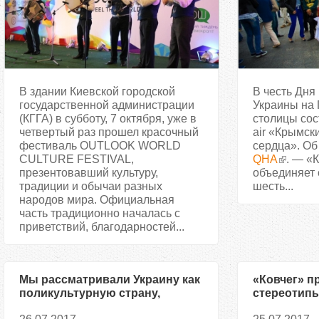
В здании Киевской городской
В честь Дня
государственной администрации
Украины на
(КГГА) в субботу, 7 октября, уже в
столицы сос
четвертый раз прошел красочный
air «Крымск
фестиваль OUTLOOK WORLD
сердца». Об
CULTURE FESTIVAL,
QHA
. — «
презентовавший культуру,
объединяет 
традиции и обычаи разных
шесть...
народов мира. Официальная
часть традиционно началась с
приветствий, благодарностей...
Мы рассматривали Украину как
«Ковчег» п
поликультурную страну,
стереотип
которая впитала в себя