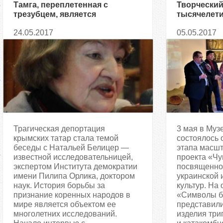
Тамга, переплетенная с
Творческий
трезубцем, является
тысячелет
настоящим символом единства
24.05.2017
05.05.2017
украинского и
крымскотатарского народов, —
Наталья Белицер
Трагическая депортация
3 мая в Муз
крымских татар стала темой
состоялось 
беседы с Натальей Белицер —
этапа масшт
известной исследовательницей,
проекта «Чу
экспертом Института демократии
посвященно
имени Пилипа Орлика, доктором
украинской 
наук. История борьбы за
культур. На
признание коренных народов в
«Символы бе
мире является объектом ее
представил
многолетних исследований.
изделия три