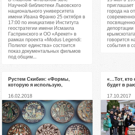
Научной библиотеки Львовского
приглашает 
национального университета
города на о
имени Ивана Франко 25 октября в
современног
17:00 по инициативе Института
посвященно
геостратегии имени Исмаила
депортации 
Гаспринского и ОО «Арекет» в
крымскотата
рамках проекта «Modus Legendi:
говорится н
Полилог единства» состоится
события в со
показ документальных фильмов
под общим...
Рустем Скибин: «Формы,
«…Тот, кто 
которую я использую,
будет в раю
достаточно для выражения
как эти два
16.02.2018
17.10.2017
моих мыслей и в образах, и в
смыслах»