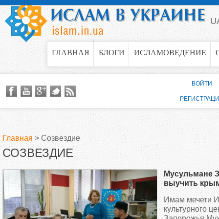
Jump to navigation
U
ГЛАВНАЯ
БЛОГИ
ИСЛАМОВЕДЕНИЕ
ВОЙТИ
РЕГИСТРАЦ
Главная
>
Созвездие
СОЗВЕЗДИЕ
В
Мусульмане З
ы
выучить крым
Имам мечети И
з
культурного це
Запорожья Му