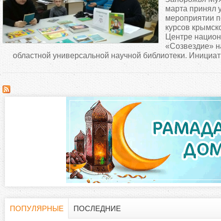
д
марта принял 
мероприятии п
курсов крымско
е
Центре национ
«Созвездие» н
с
областной универсальной научной библиотеки. Инициат
ь
ПОПУЛЯРНЫЕ
ПОСЛЕДНИЕ
(