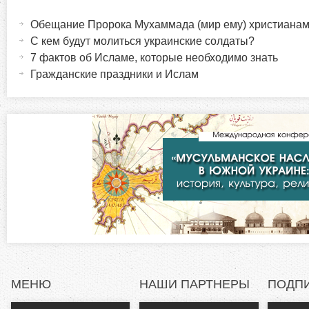
Г
а
Обещание Пророка Мухаммада (мир ему) христиана
о
к
С кем будут молиться украинские солдаты?
т
7 фактов об Исламе, которые необходимо знать
р
и
Гражданские праздники и Ислам
в
и
н
а
з
я
в
о
к
л
н
а
д
т
к
а
а
)
МЕНЮ
НАШИ ПАРТНЕРЫ
ПОДП
л