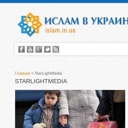
Главная
>
StarLightMedia
STARLIGHTMEDIA
В
ы
з
д