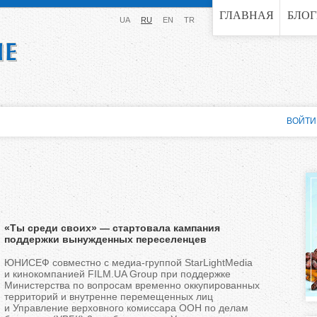
Jump to navigation
ГЛАВНАЯ
БЛО
UA
RU
EN
TR
ВОЙТИ
«Ты среди своих» — стартовала кампания
поддержки вынужденных переселенцев
ЮНИСЕФ совместно с медиа-группой StarLightMedia
и кинокомпанией FILM.UA Group при поддержке
Министерства по вопросам временно оккупированных
территорий и внутренне перемещенных лиц
и Управление верховного комиссара ООН по делам