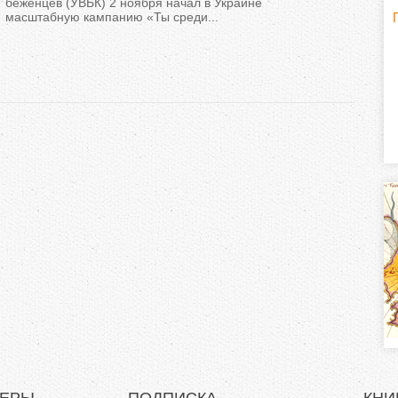
беженцев (УВБК) 2 ноября начал в Украине
масштабную кампанию «Ты среди...
Г
(
о
р
и
з
о
н
т
а
л
)