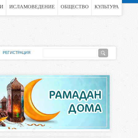
ГИ
ИСЛАМОВЕДЕНИЕ
ОБЩЕСТВО
КУЛЬТУРА
П
РЕГИСТРАЦИЯ
о
Ф
и
о
с
к
р
м
а
п