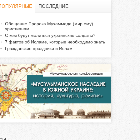
о
ПОПУЛЯРНЫЕ
ПОСЛЕДНИЕ
и
а
Обещание Пророка Мухаммада (мир ему)
с
христианам
к
С кем будут молиться украинские солдаты?
т
к
7 фактов об Исламе, которые необходимо знать
и
Гражданские праздники и Ислам
а
в
н
а
я
в
к
л
а
д
к
а