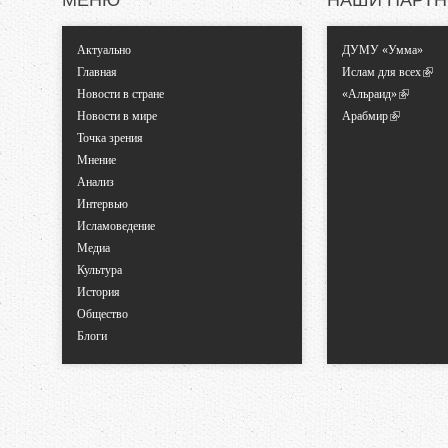
МЕНЮ
НАШИ ПАРТ
Актуально
ДУМУ «Умма»
Главная
Ислам для всех
Новости в стране
«Альраид»
Новости в мире
Арабмир
Точка зрения
Мнение
Анализ
Интервью
Исламоведение
Медиа
Культура
История
Общество
Блоги