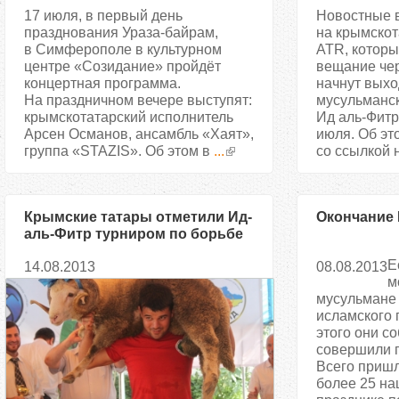
17 июля, в первый день
Новостные 
празднования Ураза-байрам,
на крымскот
в Симферополе в культурном
ATR, которы
центре «Созидание» пройдёт
вещание чер
концертная программа.
начнут выхо
На праздничном вечере выступят:
мусульманск
крымскотатарский исполнитель
Ид аль-Фитр 
Арсен Османов, ансамбль «Хаят»,
июля. Об э
группа «STAZIS». Об этом в
...
со ссылкой 
Крымские татары отметили Ид-
Окончание 
аль-Фитр турниром по борьбе
куреш
Е
14.08.2013
08.08.2013
м
мусульмане 
исламского 
этого они со
совершили п
Всего пришл
более 25 на