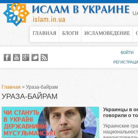
Jump to navigation
U
ГЛАВНАЯ
БЛОГИ
ИСЛАМОВЕДЕНИЕ
ВОЙТИ
РЕГИСТРАЦ
Главная
>
Ураза-байрам
УРАЗА-БАЙРАМ
В
Украинцы в о
ы
говорили о то
мусульмански
Украинские гр
з
государстве
национальност
вероисповедан