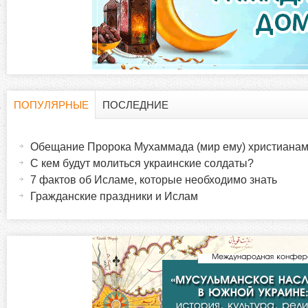
р
а
н
и
ПОПУЛЯРНЫЕ
ПОСЛЕДНИЕ
Г
(
ц
а
Обещание Пророка Мухаммада (мир ему) христиана
о
к
ы
С кем будут молиться украинские солдаты?
т
7 фактов об Исламе, которые необходимо знать
р
и
Гражданские праздники и Ислам
в
и
н
а
з
я
в
о
к