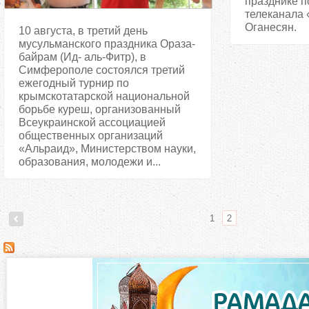
празднике п
телеканала
Оганесян.
10 августа, в третий день
мусульманского праздника Ораза-
байрам (Ид- аль-Фитр), в
Симферополе состоялся третий
ежегодный турнир по
крымскотатарской национальной
борьбе куреш, организованный
Всеукраинской ассоциацией
общественных организаций
«Альраид», Министерством науки,
образования, молодежи и...
1
2
С
т