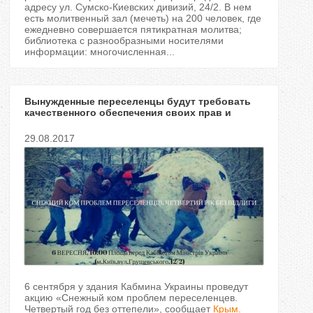
ь
адресу ул. Сумско-Киевских дивизий, 24/2. В нем
есть молитвенный зал (мечеть) на 200 человек, где
ежедневно совершается пятикратная молитва;
н
библиотека с разнообразными носителями
информации: многочисленная...
е
Вынужденные переселенцы будут требовать
качественного обеспечения своих прав и
интересов под стенами Кабмина
в
29.08.2017
к
л
а
д
к
6 сентября у здания Кабмина Украины проведут
акцию «Снежный ком проблем переселенцев.
и
Четвертый год без оттепели», сообщает
Крым.