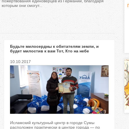
пожертвования единоверцев из Германии, благодаря
которым они смогут...
Г
(
о
р
Будьте милосердны к обитателям земли, и
и
будет милостив к вам Тот, Кто на небе
з
10.10.2017
о
н
т
а
л
Исламский культурный центр в городе Сумы
расположен практически в центре города — по
)