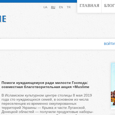
Jump to navigation
ГЛАВНАЯ
БЛО
UA
RU
EN
TR
ВОЙТИ
Помоги нуждающемуся ради милости Господа:
совместная благотворительная акция «Muslime
Helfen» и ДУМУ «Умма»
В Исламском культурном центре столицы 8 мая 2019
года сто нуждающихся семей, в основном из числа
переселенцев из временно оккупированных
территорий Украины — Крыма и части Луганской,
Донецкой областей — получили продуктовые наборы-