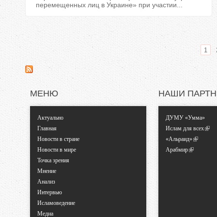
перемещенных лиц в Украине» при участии...
1
С
т
МЕНЮ
НАШИ ПАРТ
р
Актуально
ДУМУ «Умма»
а
Главная
Ислам для всех
Новости в стране
«Альраид»
н
Новости в мире
Арабмир
Точка зрения
и
Мнение
Анализ
ц
Интервью
Исламоведение
ы
Медиа