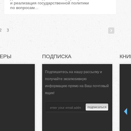
и реализация государственной политики
по вопросам...
2
3
НЕРЫ
ПОДПИСКА
КНИ
Подпишитесь на нашу рассылку и
получайте эксклюзивную
информацию прямо на Ваш почтовый
ящик!