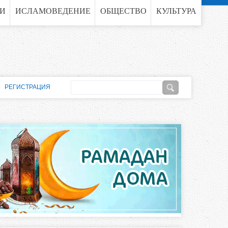
ГИ
ИСЛАМОВЕДЕНИЕ
ОБЩЕСТВО
КУЛЬТУРА
П
РЕГИСТРАЦИЯ
о
Ф
и
о
с
к
р
м
а
п