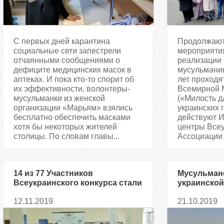
С первых дней карантина
Продолжают
социальные сети запестрели
мероприятия
отчаянными сообщениями о
реализации 
дефиците медицинских масок в
мусульманин
аптеках. И пока кто-то спорит об
лет проходя
их эффективности, волонтеры-
Всемирной M
мусульманки из женской
(«Милость д
организации «Марьям» взялись
украинских г
бесплатно обеспечить масками
действуют И
хотя бы некоторых жителей
центры Все
столицы. По словам главы...
Ассоциации 
14 из 77 Участников
Мусульмане
Всеукраинского конкурса стали
украинской
лучшими в знании Корана
«альвеолы
12.11.2019
21.10.2019