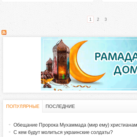
1
2
3
С
т
р
а
н
и
ПОПУЛЯРНЫЕ
ПОСЛЕДНИЕ
Г
(
ц
а
Обещание Пророка Мухаммада (мир ему) христиана
о
к
ы
С кем будут молиться украинские солдаты?
т