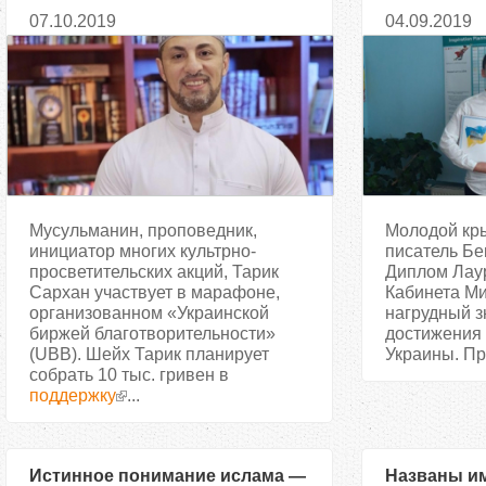
поддержку проекта
достижения
07.10.2019
04.09.2019
«Качественная медицина в
Украины
украинские села»
Мусульманин, проповедник,
Молодой кр
инициатор многих культрно-
писатель Бе
просветительских акций, Тарик
Диплом Лау
Сархан участвует в марафоне,
Кабинета Ми
организованном «Украинской
нагрудный з
биржей благотворительности»
достижения 
(UBB). Шейх Тарик планирует
Украины. Пр
собрать 10 тыс. гривен в
поддержку
...
Истинное понимание ислама —
Названы им