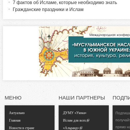
7 фактов об Исламе, которые необходимо знать
р
и
Гражданские праздники и Ислам
в
и
н
а
з
я
в
о
к
л
н
а
д
т
к
а
а
)
МЕНЮ
НАШИ ПАРТНЕРЫ
ПОДП
л
Актуально
ДУМУ «Умма»
Подпиши
ь
получай
Главная
Ислам для всех
прямо н
Новости в стране
«Альраид»