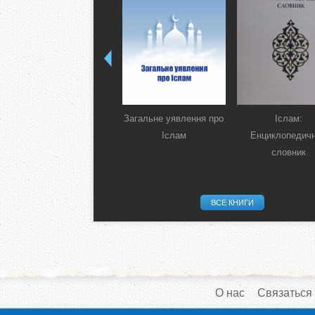
Загальне уявлення про
Іслам:
Іслам
Енциклопедич
словник
ВСЕ КНИГИ
О нас
Связаться