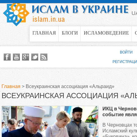
Jump to navigation
U
ГЛАВНАЯ
БЛОГИ
ИСЛАМОВЕДЕНИЕ
ВОЙТИ
РЕГИСТРАЦ
Главная
>
Всеукраинская ассоциация «Альраид»
ВСЕУКРАИНСКАЯ АССОЦИАЦИЯ «АЛ
В
ИКЦ в Чернов
ы
событие явля
только для му
В Черновцах т
з
всего украин
Исламский кул
«Буковина», ко