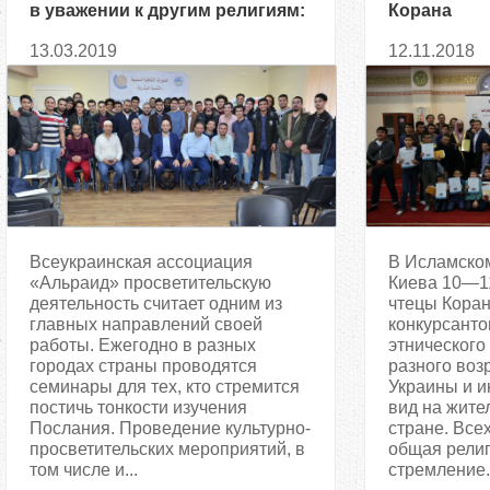
в уважении к другим религиям:
Корана
семинар в ИКЦ Днепра
13.03.2019
12.11.2018
Всеукраинская ассоциация
В Исламском
«Альраид» просветительскую
Киева 10—11
деятельность считает одним из
чтецы Коран
главных направлений своей
конкурсанто
работы. Ежегодно в разных
этнического
городах страны проводятся
разного воз
семинары для тех, кто стремится
Украины и 
постичь тонкости изучения
вид на жите
Послания. Проведение культурно-
стране. Все
просветительских мероприятий, в
общая рели
том числе и...
стремление..