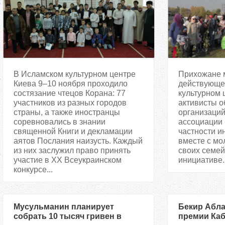
В Исламском культурном центре
Прихожане 
Киева 9–10 ноября проходило
действующе
состязание чтецов Корана: 77
культурном 
участников из разных городов
активисты 
страны, а также иностранцы
организаций
соревновались в знании
ассоциации 
священной Книги и декламации
частности и
аятов Послания наизусть. Каждый
вместе с м
из них заслужил право принять
своих семей
участие в XX Всеукраинском
инициативе..
конкурсе...
Мусульманин планирует
Бекир Абла
собрать 10 тысяч гривен в
премии Каб