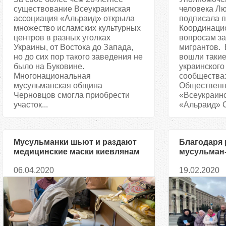
существование Всеукраинская
человека Л
ассоциация «Альраид» открыла
подписала п
множество исламских культурных
Координацио
центров в разных уголках
вопросам з
Украины, от Востока до Запада,
мигрантов. 
но до сих пор такого заведения не
вошли такие
было на Буковине.
украинского
Многонациональная
сообщества:
мусульманская община
Общественн
Черновцов смогла приобрести
«Всеукраин
участок...
«Альраид» С
Мусульманки шьют и раздают
Благодаря 
медицинские маски киевлянам
мусульман-
обществе б
06.04.2020
19.02.2020
исламе