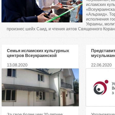
д
исламских кул
«Всеукраинска
«Альраид». То
е
исполнения го
Украины, моли
с
произнес шейх Саид, и чтения аятов Священного Корана
ь
Семья исламских культурных
Представи
центров Всеукраинской
мусульман
ассоциации «Альраид»
вошли в со
13.08.2020
22.06.2020
прирастет еще одним — в
омбудсмен
Черновцах
Координаци
вопросам 
мигрантов
За свое более чем 20-летнее
Уполномоче