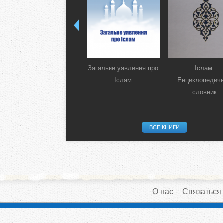
Загальне уявлення про
Іслам:
Іслам
Енциклопедич
словник
ВСЕ КНИГИ
О нас
Связаться