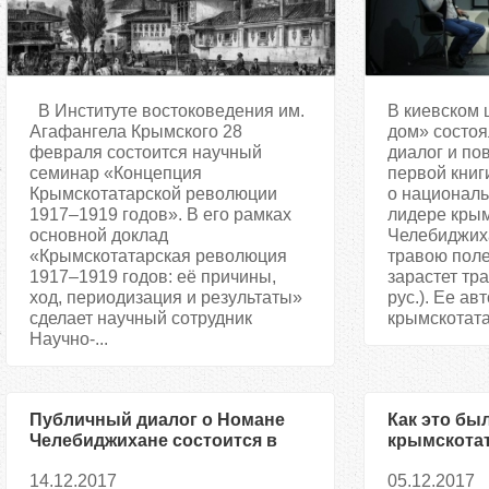
В Институте востоковедения им.
В киевском 
Агафангела Крымского 28
дом» состоя
февраля состоится научный
диалог и по
семинар «Концепция
первой книг
Крымскотатарской революции
о националь
1917–1919 годов». В его рамках
лидере крым
основной доклад
Челебиджих
«Крымскотатарская революция
травою пол
1917–1919 годов: её причины,
зарастет тр
ход, периодизация и результаты»
рус.). Ее ав
сделает научный сотрудник
крымскотатар
Научно-...
Публичный диалог о Номане
Как это бы
Челебиджихане состоится в
крымскотат
«Крымском доме»
14.12.2017
05.12.2017