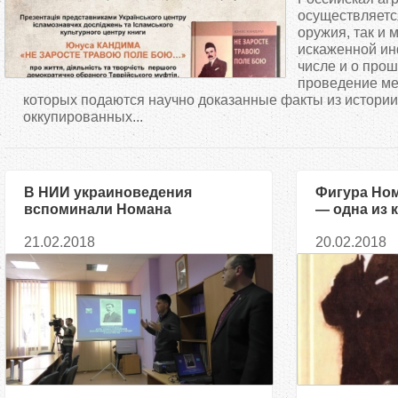
д
осуществляетс
оружия, так и
искаженной ин
е
числе и о про
проведение ме
с
которых подаются научно доказанные факты из истори
оккупированных...
ь
В НИИ украиноведения
Фигура Но
вспоминали Номана
— одна из 
Челебиджихана
многовеко
21.02.2018
20.02.2018
крымскотат
директор Н