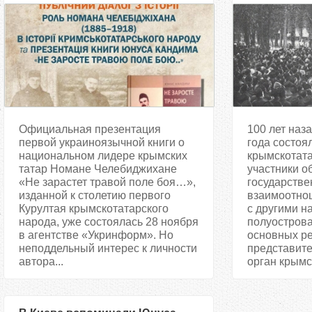
Официальная презентация
100 лет наза
первой украиноязычной книги о
года состоя
национальном лидере крымских
крымскотата
татар Номане Челебиджихане
участники о
«Не зарастет травой поле боя…»,
государстве
изданной к столетию первого
взаимоотно
Курултая крымскотатарского
с другими н
народа, уже состоялась 28 ноября
полуострова
в агентстве «Укринформ». Но
основных р
неподдельный интерес к личности
представит
автора...
орган крымск