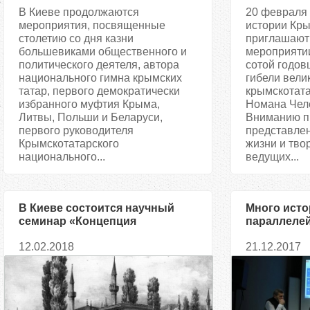
В Киеве продолжаются
20 февраля 
мероприятия, посвященные
истории Кры
столетию со дня казни
приглашают 
большевиками общественного и
мероприятии
политического деятеля, автора
сотой годов
национального гимна крымских
гибели вели
татар, первого демократически
крымскотата
избранного муфтия Крыма,
Номана Чел
Литвы, Польши и Беларуси,
Вниманию п
первого руководителя
представлен
Крымскотатарского
жизни и тво
национального...
ведущих...
В Киеве состоится научный
Много исто
семинар «Концепция
параллелей 
Крымскотатарской революции
происходит
12.02.2018
21.12.2017
1917 — 1919 годов»
— историк 
травой пол