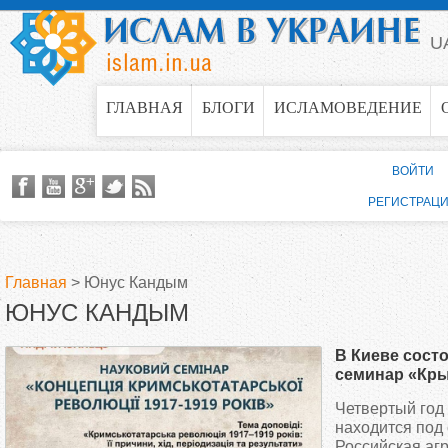
Jump to navigation
U
ГЛАВНАЯ
БЛОГИ
ИСЛАМОВЕДЕНИЕ
ВОЙТИ
РЕГИСТРАЦ
Главная
>
Юнус Кандым
ЮНУС КАНДЫМ
В
В Киеве сост
ы
семинар «Кры
революция 19
Четвертый год
з
находится под 
Российская аг