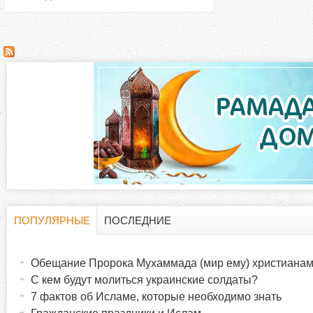
ПОПУЛЯРНЫЕ
ПОСЛЕДНИЕ
Г
(
а
Обещание Пророка Мухаммада (мир ему) христиана
о
к
С кем будут молиться украинские солдаты?
т
7 фактов об Исламе, которые необходимо знать
р
и