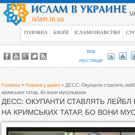
Jump to navigation
U
ГОЛОВНА
БЛОҐИ
ІСЛАМОЗНАВСТВО
СУ
ВХІД
РЕЄСТРАЦІЯ
Головна
>
Новини у країні
>
ДЕСС: Окупанти ставлять лейбл
кримських татар, бо вони мусульмани
В
ДЕСС: ОКУПАНТИ СТАВЛЯТЬ ЛЕЙБЛ 
и
НА КРИМСЬКИХ ТАТАР, БО ВОНИ МУ
є