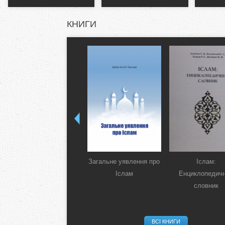
КНИГИ
Загальне уявлення про
Іслам:
Іслам
Енциклопедич
словник
ВСІ КНИГИ