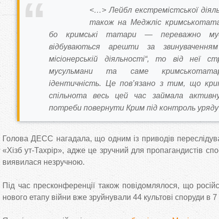
<…> Лейбл екстремістської діял
також на Меджліс кримськотата
бо кримські татари — переважно мус
відбуваються арешти за звинуваченням
місіонерській діяльності“, то від неї 
мусульмани та саме кримськотатар
ідентичність. Це пов’язано з тим, що кр
спільнота весь цей час займала активн
потреби повернути Крим під контроль уряду
Голова ДЕСС нагадала, що одним із приводів переслідув
«Хізб ут-Тахрір», адже це зручний для пропагандистів спо
виявилася незручною.
Під час пресконференції також повідомлялося, що російс
нового етапу війни вже зруйнували 44 культові споруди в 7