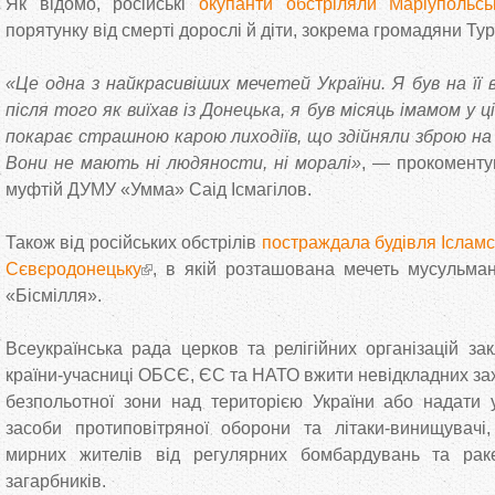
Як відомо, російські
окупанти обстріляли Маріупольсь
порятунку від смерті дорослі й діти, зокрема громадяни Ту
«Це одна з найкрасивіших мечетей України. Я був на її в
після того як виїхав із Донецька, я був місяць імамом у 
покарає страшною карою лиходіїв, що здійняли зброю на
Вони не мають ні людяности, ні моралі»
, — прокоменту
муфтій ДУМУ «Умма» Саід Ісмагілов.
Також від російських обстрілів
постраждала будівля Ісламс
Сєвєродонецьку
, в якій розташована мечеть мусульманс
«Бісмілля».
Всеукраїнська рада церков та релігійних організацій зак
країни-учасниці ОБСЄ, ЄС та НАТО вжити невідкладних за
безпольотної зони над територією України або надати ук
засоби протиповітряної оборони та літаки-винищувачі
мирних жителів від регулярних бомбардувань та раке
загарбників.