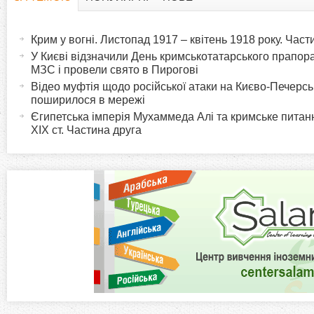
H
(
а
Крим у вогні. Листопад 1917 – квітень 1918 року. Час
o
к
У Києві відзначили День кримськотатарського прапора:
т
МЗС і провели свято в Пирогові
r
и
Відео муфтія щодо російської атаки на Києво-Печерс
поширилося в мережі
в
i
Єгипетська імперія Мухаммеда Алі та кримське питанн
н
XIX ст. Частина друга
а
z
в
к
o
л
а
n
д
к
t
а
)
a