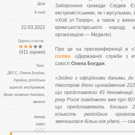
Друк
Заборонено громади Свідків Є
E-mail
екстремістськими, як і мусульман, 
«Хізб ут-Тахрір», а також у вико
22.03.2022
кримськотатарського народу
організацією — Меджлісі.
Оцініть статтю:
Про це на пресконференції в «
(
411
оцінки)
голова
Державної служби з ет
совісті
Олена Богдан
.
Теги:
ДЕСС
Олена Богдан
«Згідно з офіційними даними, до
Україна
російська
півострові діяли щонайменше 2220
агресія
екстремізм
що представляли 43 деномінації.
Крим
кримські татари
року Росія повідомляє вже про 907 
мечеті
що представляють близько 2
кількість релігійних органі
Автор
зменшилася більш ніж удвічі,
— ска
editor