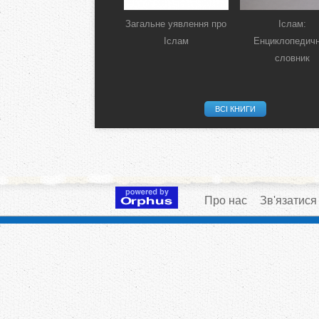
Загальне уявлення про
Іслам:
Іслам
Енциклопедич
словник
ВСІ КНИГИ
Про нас
Зв'язатися