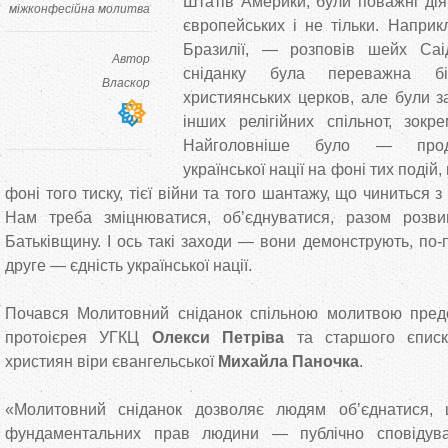
Штатів Америки, були поважні діяч
міжконфесійна молитва
європейських і не тільки. Наприкл
Бразилії, — розповів шейх Са
Автор
сніданку була переважна біл
Власкор
християнських церков, але були з
інших релігійних спільнот, зок
Найголовніше було — проде
української нації на фоні тих подій
фоні того тиску, тієї війни та того шантажу, що чиниться з 
Нам треба зміцнюватися, об’єднуватися, разом розв
Батьківщину. І ось такі заходи — вони демонструють, по-п
друге — єдність української нації.
Почався Молитовний сніданок спільною молитвою пред
протоієрея УГКЦ
Олекси Петріва
та старшого єписко
християн віри євангельської
Михайла Паночка
.
«Молитовний сніданок дозволяє людям об’єднатися, 
фундаментальних прав людини ― публічно сповідув