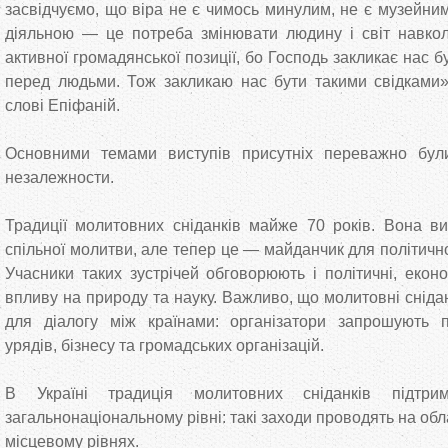
засвідчуємо, що віра не є чимось минулим, не є музейни
діяльною ― це потреба змінювати людину і світ навкол
активної громадянської позиції, бо Господь закликає нас 
перед людьми. Тож закликаю нас бути такими свідками»
слові Епіфаній.
Основними темами виступів присутніх переважно були
незалежности.
Традиції молитовних сніданків майже 70 років. Вона в
спільної молитви, але тепер це — майданчик для політично
Учасники таких зустрічей обговорюють і політичні, екон
впливу на природу та науку. Важливо, що молитовні снід
для діалогу між країнами: організатори запрошують п
урядів, бізнесу та громадських організацій.
В Україні традиція молитовних сніданків підтр
загальнонаціональному рівні: такі заходи проводять на об
місцевому рівнях.