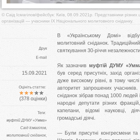
© Саід Ісмагілов/фейсбук: Київ, 08.09.2021р. Представники різних 
організацій — учасники ІХ Національного молитовного сніданку.
В «Українському Домі» відб
молитовний сніданок. Традиційний
Друк
святкування 30-річчя незалежност
E-mail
Як зазначив
муфтій ДУМУ «Умма
15.09.2021
був серед присутніх, захід орган
дуже високому рівні, в тому числі
Оцініть статтю:
авторитет запрошених учасників.
сніданок зібрав понад 1000 людей і
(
378
оцінки)
народні депутати різних фракцій,
капелани, відомі науковці, дія
Теги:
громадські діячі.
муфтій ДУМУ «Умма»
Саід Ісмагілов
— Були присутні конгресмени та 
молитовний сніданок