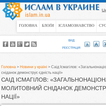
Jump to navigation
U
ГОЛОВНА
БЛОҐИ
ІСЛАМОЗНАВСТВО
СУ
ВХІД
РЕЄСТРАЦІЯ
Головна
>
Новини у країні
>
Саід Ісмагілов: «Загальнонац
сніданок демонструє єдність нації»
В
САІД ІСМАГІЛОВ: «ЗАГАЛЬНОНАЦІО
и
МОЛИТОВНИЙ СНІДАНОК ДЕМОНСТР
НАЦІЇ»
є