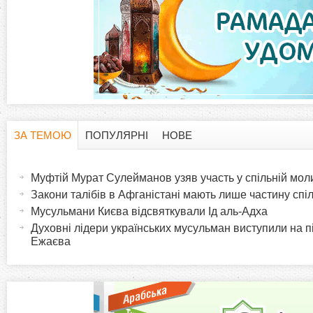
ЗА ТЕМОЮ
ПОПУЛЯРНІ
НОВЕ
H
(
а
Муфтій Мурат Сулейманов узяв участь у спільній моли
o
к
Закони талібів в Афганістані мають лише частину спі
т
Мусульмани Києва відсвяткували Ід аль-Адха
r
и
Духовні лідери українських мусульман виступили на 
в
Ежаєва
i
н
а
z
в
к