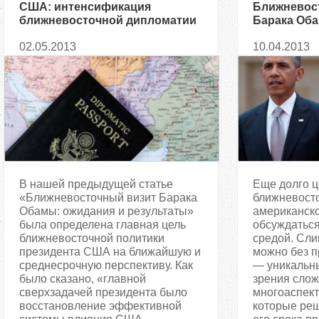
США: интенсификация
Ближневос
ближневосточной дипломатии
Барака Оба
результат
02.05.2013
10.04.2013
В нашей предыдущей статье
Еще долго ц
«Ближневосточный визит Барака
ближневосто
Обамы: ожидания и результаты»
американско
была определена главная цель
обсуждаться
ближневосточной политики
средой. Сл
президента США на ближайшую и
можно без п
среднесрочную перспективу. Как
— уникальны
было сказано, «главной
зрения слож
сверхзадачей президента было
многоаспект
восстановление эффективной
которые ре