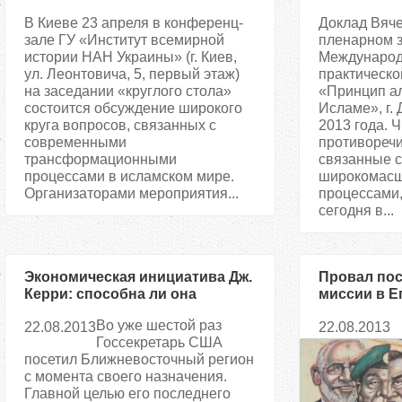
В Киеве 23 апреля в конференц-
Доклад Вяч
зале ГУ «Институт всемирной
пленарном з
истории НАН Украины» (г. Киев,
Международ
ул. Леонтовича, 5, первый этаж)
практическ
на заседании «круглого стола»
«Принцип ал
состоится обсуждение широкого
Исламе», г. 
круга вопросов, связанных с
2013 года. 
современными
противореч
трансформационными
связанные с
процессами в исламском мире.
широкомас
Организаторами мероприятия...
процессами,
сегодня в...
Экономическая инициатива Дж.
Провал по
Керри: способна ли она
миссии в Е
заменить политическое
Во уже шестой раз
22.08.2013
22.08.2013
решение палестино-
Госсекретарь США
израильского конфликта?
посетил Ближневосточный регион
с момента своего назначения.
Главной целью его последнего