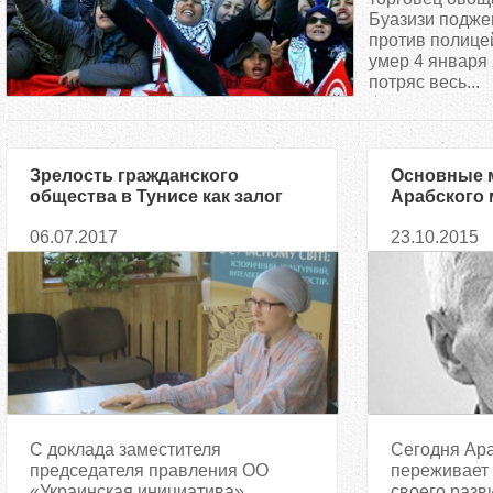
д
Буазизи поджег
против полице
умер 4 января 2
е
потряс весь...
с
ь
Зрелость гражданского
Основные 
общества в Тунисе как залог
Арабского 
успешности осуществления
современн
06.07.2017
23.10.2015
реформ
С доклада заместителя
Сегодня Ар
председателя правления ОО
переживает 
«Украинская инициатива»,
своего разв