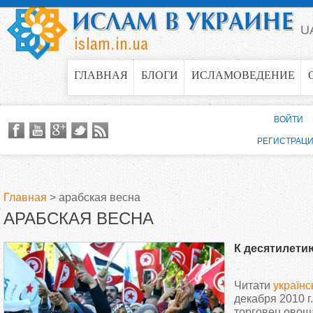
Jump to navigation
U
ГЛАВНАЯ
БЛОГИ
ИСЛАМОВЕДЕНИЕ
ВОЙТИ
РЕГИСТРАЦ
Главная
>
арабская весна
АРАБСКАЯ ВЕСНА
В
К десятилети
ы
Читати
україн
з
декабря 2010 г
торговец ово