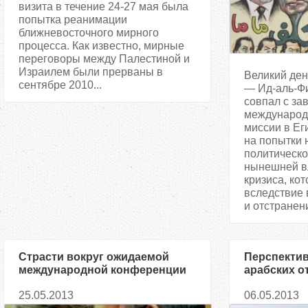
визита в течение 24-27 мая была
попытка реанимации
ближневосточного мирного
процесса. Как известно, мирные
переговоры между Палестиной и
Израилем были прерваны в
Великий ден
сентябре 2010...
— Ид-аль-Фи
совпал с з
международ
миссии в Ег
на попытки
политическ
нынешней в
кризиса, ко
вследствие 
и отстранени
Страсти вокруг ожидаемой
Перспектив
международной конференции
арабских о
по вопросам Сирии: позиции и
контексте 
25.05.2013
06.05.2013
интересы сторон
трансформ