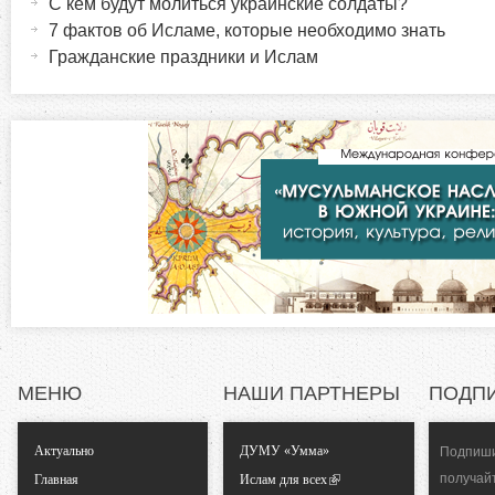
ы
С кем будут молиться украинские солдаты?
т
7 фактов об Исламе, которые необходимо знать
р
и
Гражданские праздники и Ислам
в
и
н
а
з
я
в
о
к
л
н
а
д
т
к
а
а
)
МЕНЮ
НАШИ ПАРТНЕРЫ
ПОДП
л
Актуально
ДУМУ «Умма»
Подпиши
ь
получай
Главная
Ислам для всех