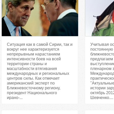
процессов 
Ситуация как в самой Сирии, так и
Учитывая ос
вокруг нее характеризуется
постоянную 
непрерывным нарастанием
ближневосто
интенсивности боев на всей
предлагаем
территории страны и
выступление
масштабности втягивания
пленарном 
международных и региональных
Международ
центров силы. Как отмечает
практическ
американский эксперт по
"Актуальны
Ближневосточному региону,
истории зар
президент Национального
октябрь 201
ирано-...
Шевченко....