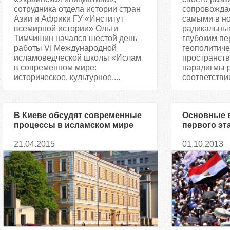
сотрудника отдела истории стран
сопровождае
Азии и Африки ГУ «Институт
самыми в н
всемирной истории» Ольги
радикальны
Тимчишин начался шестой день
глубоким п
работы VI Международной
геополитиче
исламоведческой школы «Ислам
пространств
в современном мире:
парадигмы р
историческое, культурное,...
соответствии
В Киеве обсудят современные
Основные 
процессы в исламском мире
первого эт
пробужден
21.04.2015
01.10.2013