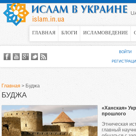
Jump to navigation
U
ГЛАВНАЯ
БЛОГИ
ИСЛАМОВЕДЕНИЕ
ВОЙТИ
РЕГИСТРАЦ
Главная
>
Буджа
БУДЖА
В
«Ханская» Ук
ы
прошлого
Этническая ис
з
главный научн
общаться с за