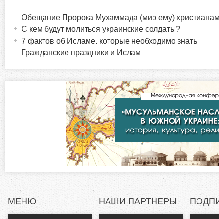
Г
а
Обещание Пророка Мухаммада (мир ему) христиана
о
к
С кем будут молиться украинские солдаты?
т
7 фактов об Исламе, которые необходимо знать
р
и
Гражданские праздники и Ислам
в
и
н
а
з
я
в
о
к
л
н
а
д
т
к
а
а
)
МЕНЮ
НАШИ ПАРТНЕРЫ
ПОДП
л