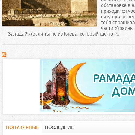
д
обстановке в 
приходится час
ситуация извес
е
тебя спрашиваю
части Украины
с
Запада?» (если ты не из Киева, который где-то «...
ь
ПОПУЛЯРНЫЕ
ПОСЛЕДНИЕ
(