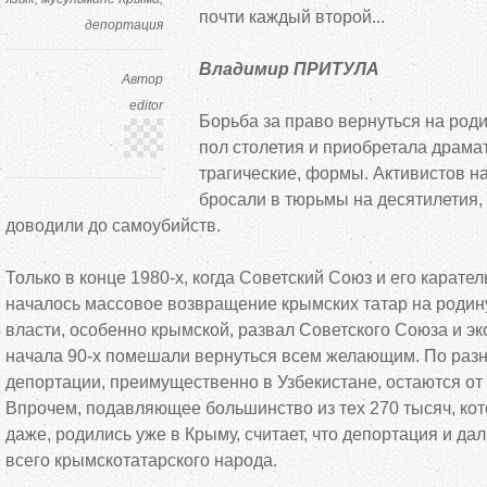
почти каждый второй...
депортация
Владимир ПРИТУЛА
Автор
editor
Борьба за право вернуться на род
пол столетия и приобретала драмат
трагические, формы. Активистов 
бросали в тюрьмы на десятилетия, 
доводили до самоубийств.
Только в конце 1980-х, когда Советский Союз и его карате
началось массовое возвращение крымских татар на родин
власти, особенно крымской, развал Советского Союза и э
начала 90-х помешали вернуться всем желающим. По раз
депортации, преимущественно в Узбекистане, остаются от 
Впрочем, подавляющее большинство из тех 270 тысяч, кот
даже, родились уже в Крыму, считает, что депортация и д
всего крымскотатарского народа.