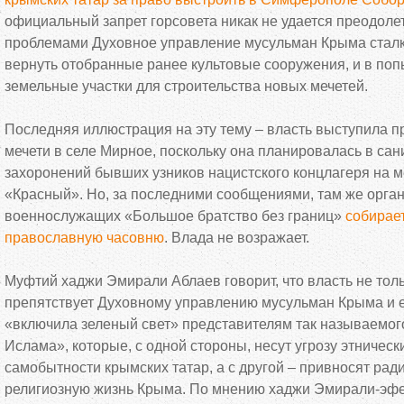
официальный запрет горсовета никак не удается преодоле
проблемами Духовное управление мусульман Крыма сталк
вернуть отобранные ранее культовые сооружения, и в поп
земельные участки для строительства новых мечетей.
Последняя иллюстрация на эту тему – власть выступила п
мечети в селе Мирное, поскольку она планировалась в сан
захоронений бывших узников нацистского концлагеря на 
«Красный». Но, за последними сообщениями, там же орга
военнослужащих «Большое братство без границ»
собирает
православную часовню
. Влада не возражает.
Муфтий хаджи Эмирали Аблаев говорит, что власть не тол
препятствует Духовному управлению мусульман Крыма и е
«включила зеленый свет» представителям так называемог
Ислама», которые, с одной стороны, несут угрозу этническ
самобытности крымских татар, а с другой – привносят ра
религиозную жизнь Крыма. По мнению хаджи Эмирали-эфен