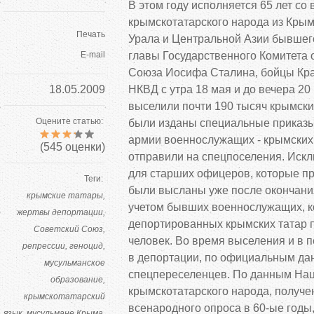
В этом году исполняется 65 лет со
крымскотатарского народа из Крым
Печать
Урала и Центральной Азии бывшег
E-mail
главы Государственного Комитета 
Союза Иосифа Сталина, бойцы Кра
18.05.2009
НКВД с утра 18 мая и до вечера 20
выселили почти 190 тысяч крымски
Оцените статью:
были изданы специальные приказы
армии военнослужащих - крымских 
(
545
оценки)
отправили на спецпоселения. Иск
для старших офицеров, которые п
Теги:
были высланы уже после окончани
крымские татары
учетом бывших военнослужащих, к
жертвы депортации
депортированных крымских татар 
Советский Союз
человек. Во время выселения и в
репрессии
геноцид
в депортации, по официальным да
мусульманское
спецпереселенцев. По данным На
образование
крымскотатарского народа, получе
крымскотатарский
всенародного опроса в 60-ые годы,
язык
мусульмане Крыма