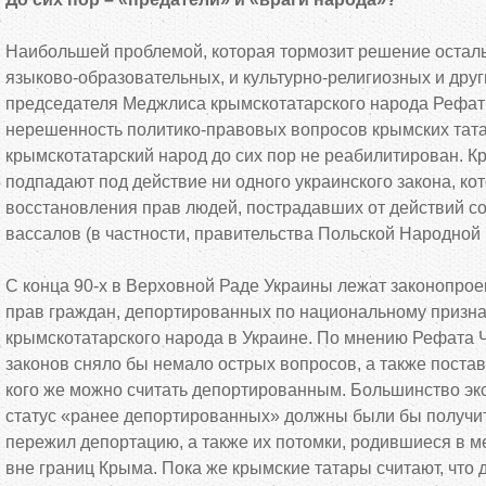
Наибольшей проблемой, которая тормозит решение осталь
языково-образовательных, и культурно-религиозных и друг
председателя Меджлиса крымскотатарского народа Рефат
нерешенность политико-правовых вопросов крымских татар.
крымскотатарский народ до сих пор не реабилитирован. К
подпадают под действие ни одного украинского закона, ко
восстановления прав людей, пострадавших от действий со
вассалов (в частности, правительства Польской Народной 
С конца 90-х в Верховной Раде Украины лежат законопрое
прав граждан, депортированных по национальному признаку
крымскотатарского народа в Украине. По мнению Рефата Ч
законов сняло бы немало острых вопросов, а также постав
кого же можно считать депортированным. Большинство экс
статус «ранее депортированных» должны были бы получить
пережил депортацию, а также их потомки, родившиеся в м
вне границ Крыма. Пока же крымские татары считают, что 