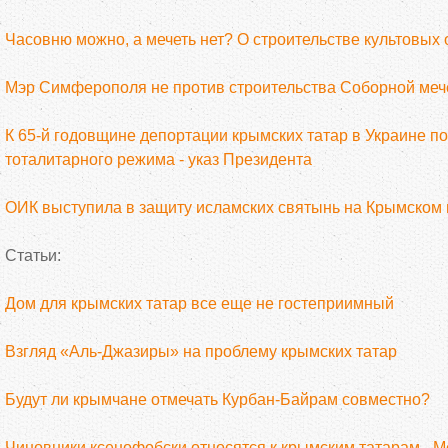
Часовню можно, а мечеть нет? О строительстве культовых 
Мэр Симферополя не против строительства Соборной мече
К 65-й годовщине депортации крымских татар в Украине по
тоталитарного режима - указ Президента
ОИК выступила в защиту исламских святынь на Крымском
Статьи:
Дом для крымских татар все еще не гостеприимный
Взгляд «Аль-Джазиры» на проблему крымских татар
Будут ли крымчане отмечать Курбан-Байрам совместно?
Чиновники ксенофобски относятся к крымским татарам - 