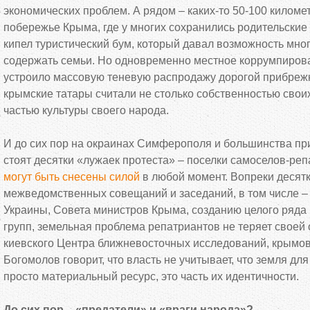
экономических проблем. А рядом – каких-то 50-100 килом
побережье Крыма, где у многих сохранились родительские
кипел туристический бум, который давал возможность мн
содержать семьи. Но одновременно местное коррумпиров
устроило массовую теневую распродажу дорогой прибрежн
крымские татары считали не столько собственностью своих
частью культуры своего народа.
И до сих пор на окраинах Симферополя и большинства п
стоят десятки «лужаек протеста» – поселки самоселов-реп
могут быть снесены силой
в любой момент. Вопреки десят
межведомственных совещаний и заседаний, в том числе 
Украины, Совета министров Крыма, созданию целого ряда 
групп, земельная проблема репатриантов не теряет своей
киевского Центра ближневосточных исследований, крымо
Богомолов говорит, что власть не учитывает, что земля для
просто материальный ресурс, это часть их идентичности.
До сих пор – «предатели» и «враги народа»?