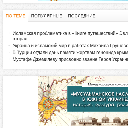
ПО ТЕМЕ
ПОПУЛЯРНЫЕ
ПОСЛЕДНИЕ
Г
(
а
Исламская проблематика в «Книге путешествий» Эвл
о
к
вторая
т
Украина и исламский мир в работах Михаила Грушевск
р
и
В Турции отдали дань памяти жертвам геноцида крым
в
Мустафе Джемилеву присвоено звание Героя Украи
и
н
а
з
я
в
о
к
л
н
а
д
т
к