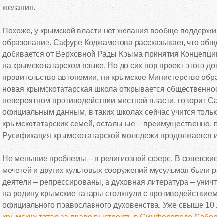
желания.
Похоже, у крымской власти нет желания вообще поддержи
образование. Сафуре Коджаметова рассказывает, что обще
добивается от Верховной Рады Крыма принятия Концепци
на крымскотатарском языке. Но до сих пор проект этого д
правительство автономии, ни крымское Министерство обр
новая крымскотатарская школа открывается общественнос
невероятном противодействии местной власти, говорит С
официальным данным, в таких школах сейчас учится только 
крымскотатарских семей, остальные – преимущественно, 
Русификация крымскотатарской молодежи продолжается и
Не меньшие проблемы – в религиозной сфере. В советски
мечетей и других культовых сооружений мусульман были 
деятели – репрессированы, а духовная литература – унич
на родину крымские татары столкнули с противодействием 
официального православного духовенства. Уже свыше 10 
крымских татар за право выстроить в Симферополе Собо