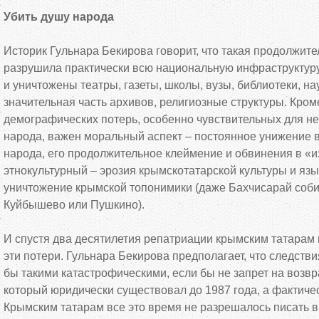
Убить душу народа
Историк Гульнара Бекирова говорит, что такая продолжит
разрушила практически всю национальную инфраструктур
и уничтожены театры, газеты, школы, вузы, библиотеки, н
значительная часть архивов, религиозные структуры. Кро
демографических потерь, особенно чувствительных для н
народа, важен моральный аспект – постоянное унижение 
народа, его продолжительное клеймение и обвинения в «и
этнокультурный – эрозия крымскотатарской культуры и язы
уничтожение крымской топонимики (даже Бахчисарай соб
Куйбышево или Пушкино).
И спустя два десятилетия репатриации крымским татарам 
эти потери. Гульнара Бекирова предполагает, что следств
бы такими катастрофическими, если бы не запрет на возв
который юридически существовал до 1987 года, а фактичес
Крымским татарам все это время не разрешалось писать 