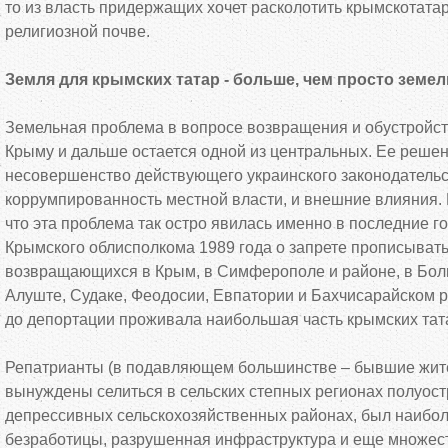
то из власть придержащих хочет расколотить крымскотата
религиозной почве.
Земля для крымских татар - больше, чем просто земе
Земельная проблема в вопросе возвращения и обустройст
Крыму и дальше остается одной из центральных. Ее реше
несовершенство действующего украинского законодательс
коррумпированность местной власти, и внешние влияния. Н
что эта проблема так остро явилась именно в последние 
Крымского облисполкома 1989 года о запрете прописывать
возвращающихся в Крым, в Симферополе и районе, в Бо
Алуште, Судаке, Феодосии, Евпатории и Бахчисарайском р
до депортации проживала наибольшая часть крымских тат
Репатрианты (в подавляющем большинстве – бывшие жите
вынуждены селиться в сельских степных регионах полуостр
депрессивных сельскохозяйственных районах, был наибо
безработицы, разрушенная инфраструктура и еще множес