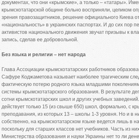
документах, что они «крымские», а только – «татары». Им
крымскотатарской общине больно восприняли, целиком оп
зрения правозащитников, решение официального Киева о
«национальность» в украинских паспортах. И до сих пор п
активистов национального движения звучат призывы к вла
запись, сделав ее добровольной.
Без языка и религии – нет народа
Глава Ассоциации крымскотатарских работников образов
Сафуре Коджаметова называет наиболее трагическим сле
фактическую потерю родного языка младшими поколения
системы крымскотатарского образования. В результате д
сотни крымскотатарских школ и других учебных заведений
действует только 15 (из свыше 650) школ, формально, с к
преподавания, из которых 13 – школы 1-3 уровня. Но и в 
собственно, на крымскотатарском языке ведется лишь в н
поскольку для старших классов нет учебников. Часть из ни
Министерства образования и науки Украины нет то ли денег