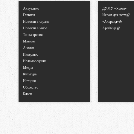
Актуально
ДУМУ «Умма»
Главная
Ислам для всех
Новости в стране
«Альраид»
Новости в мире
Арабмир
Точка зрения
Мнение
Анализ
Интервью
Исламоведение
Медиа
Культура
История
Общество
Блоги