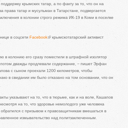
ь
оддержку крымских татар, а по факту за то, что он на
за права татар и мусульман в Татарстане, подвергается
н
ключения в колонии строго режима ИК-19 в Коми в поселке
анице в соцсети
Facebook
крымскотатарский активист
е
в
тию в колонию его сразу поместили в штрафной изолятор
к
и потом дважды продлевали содержание, − пишет Эрфан
апова с сыном проехали 1200 километров, чтобы
л
нако в свидании им было отказано на том основании, что он
а
кты указывают на то, что в тюрьме, как и на воле, Кашапов
д
есмотря на то, что здоровье немолодого уже человека
к
н обратился с призывом к правозащитникам вмешаться в
равленное измывательство над политзаключенным.
и