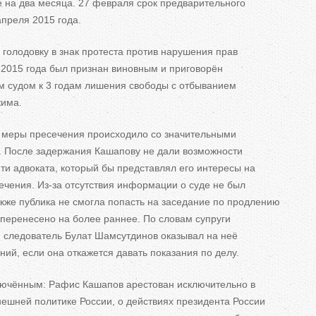
е на два месяца. 27 февраля срок предварительного
преля 2015 года.
голодовку в знак протеста против нарушения прав
 2015 года был признан виновным и приговорён
 судом к 3 годам лишения свободы с отбыванием
жима.
 меры пресечения происходило со значительными
 После задержания Кашапову не дали возможности
йти адвоката, который бы представлял его интересы на
чения. Из-за отсутствия информации о суде не был
кже публика не смогла попасть на заседание по продлению
о перенесено на более раннее. По словам супруги
 следователь Булат Шамсутдинов оказывал на неё
ний, если она откажется давать показания по делу.
лючённым: Рафис Кашапов арестован исключительно в
ешней политике России, о действиях президента России