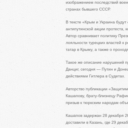
изображением последствий воен
странах бывшего СССР.
В тексте «Крым и Украина будут
антипутинской акции протеста, 
Автор сравнивает политику През
лояльности турецких властей к 
татар в Крыму, а также о прохо
Такое же описание нарушений пр
Данциг, сегодня — Путин и Донец
действиями Гитлера в Судетах.
Авторство публикации «Защитим
Кашапову, брату-близнецу Рафи
призыв к тюркским народам объе
Кашапов задержан 28 декабря 20
доставили в Казань, где 29 дек