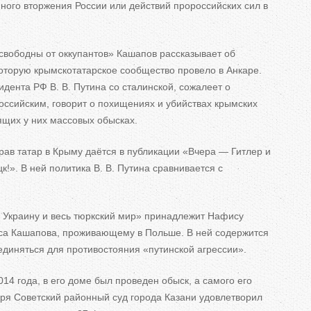
ного вторжения России или действий пророссийских сил в
 свободны от оккупантов» Кашапов рассказывает об
которую крымскотатарское сообщество провело в Анкаре.
идента РФ В. В. Путина со сталинской, сожалеет о
российским, говорит о похищениях и убийствах крымских
дящих у них массовых обысках.
ав татар в Крыму даётся в публикации «Вчера — Гитлер и
к!». В ней политика В. В. Путина сравнивается с
 Украину и весь тюркский мир» принадлежит Нафису
са Кашапова, проживающему в Польше. В ней содержится
диняться для противостояния «путинской агрессии».
14 года, в его доме был проведен обыск, а самого его
абря Советский районный суд города Казани удовлетворил