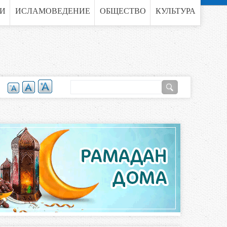
ГИ
ИСЛАМОВЕДЕНИЕ
ОБЩЕСТВО
КУЛЬТУРА
П
о
Ф
и
о
с
к
р
м
а
п