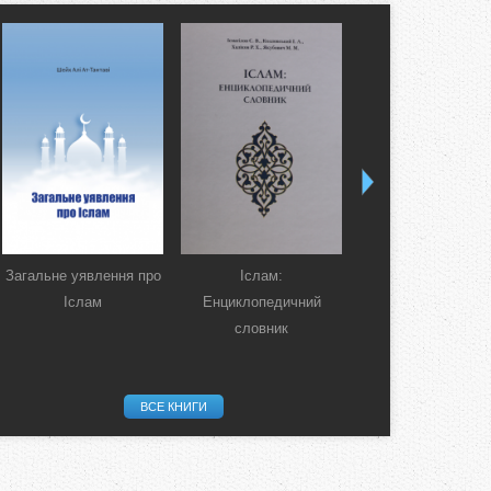
Загальне уявлення про
Іслам:
Коран. Перекла
Іслам
Енциклопедичний
смислів українсь
словник
мовою
ВСЕ КНИГИ