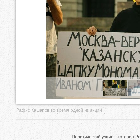
е
с
ь
Рафис Кашапов во время одной из акций
Политический узник − татарин Р