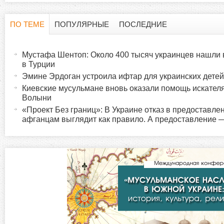
ПО ТЕМЕ
ПОПУЛЯРНЫЕ
ПОСЛЕДНИЕ
Г
(
а
Мустафа Шентоп: Около 400 тысяч украинцев нашли
о
к
в Турции
т
Эмине Эрдоган устроила ифтар для украинских дете
р
и
Киевские мусульмане вновь оказали помощь искател
Волыни
в
и
«Проект Без границ»: В Украине отказ в предоставле
н
афганцам выглядит как правило. А предоставление 
а
з
я
в
о
к
л
н
а
д
т
к