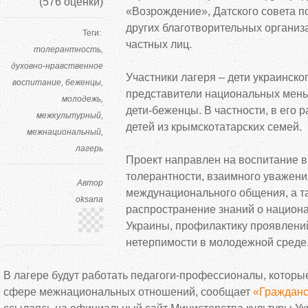
(
576
оценки)
«Возрождение», Датского совета п
других благотворительных организ
Теги:
частных лиц.
толерантность
духовно-нравственное
Участники лагеря – дети украинско
воспитание
беженцы
представители национальных мень
молодежь
дети-беженцы. В частности, в его 
межкультурный
детей из крымскотатарских семей.
межнациональный
лагерь
Проект направлен на воспитание 
толерантности, взаимного уважени
Автор
междунационального общения, а т
oksana
распространение знаний о национ
Украины, профилактику проявлений
нетерпимости в молодежной среде
В лагере будут работать педагоги-профессионалы, которы
сфере межнациональных отношений, сообщает
«Гражданс