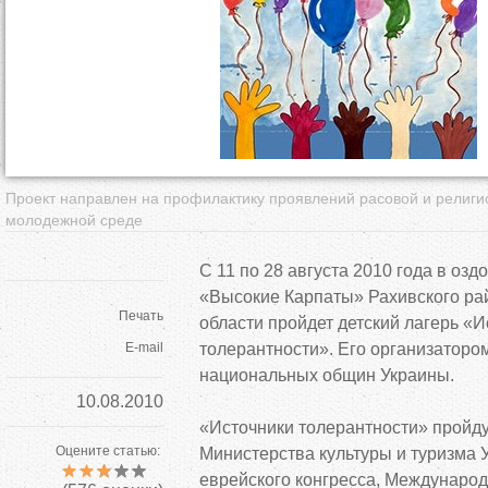
д
е
с
ь
Проект направлен на профилактику проявлений расовой и религи
молодежной среде
С 11 по 28 августа 2010 года в оз
«Высокие Карпаты» Рахивского ра
Печать
области пройдет детский лагерь «И
E-mail
толерантности». Его организаторо
национальных общин Украины.
10.08.2010
«Источники толерантности» пройд
Оцените статью:
Министерства культуры и туризма 
еврейского конгресса, Междунаро