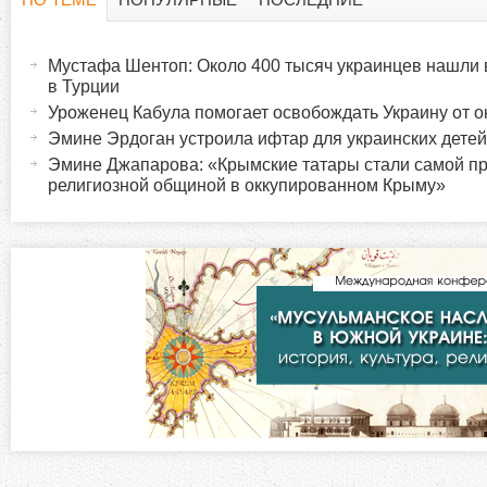
Г
(
а
Мустафа Шентоп: Около 400 тысяч украинцев нашли
о
к
в Турции
т
Уроженец Кабула помогает освобождать Украину от о
р
и
Эмине Эрдоган устроила ифтар для украинских дете
в
Эмине Джапарова: «Крымские татары стали самой п
и
религиозной общиной в оккупированном Крыму»
н
а
з
я
в
о
к
л
н
а
д
т
к
а
а
)