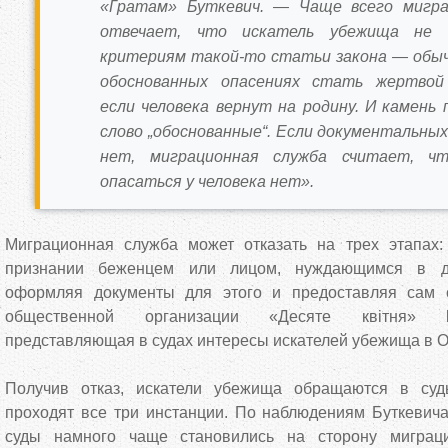
«Ґратам» Буткевич. — Чаще всего мигра
отвечает, что искатель убежища не 
критериям такой-то статьи закона — обыч
обоснованных опасениях стать жертвой 
если человека вернут на родину. И камень
слово „обоснованные“. Если документальны
нет, миграционная служба считает, ч
опасаться у человека нет».
Миграционная служба может отказать на трех этапах
признании беженцем или лицом, нуждающимся в до
оформляя документы для этого и предоставляя сам с
общественной организации «Десяте квітня»
представляющая в судах интересы искателей убежища в О
Получив отказ, искатели убежища обращаются в суд
проходят все три инстанции. По наблюдениям Буткевича
суды намного чаще становились на сторону миграц