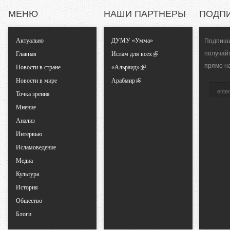
л
МЕНЮ
НАШИ ПАРТНЕРЫ
ПОДП
ь
Актуально
ДУМУ «Умма»
Подпиши
н
получай
Главная
Ислам для всех
прямо н
Новости в стране
«Альраид»
ы
Новости в мире
Арабмир
Точка зрения
е
Мнение
Анализ
в
Интервью
Исламоведение
к
Медиа
Культура
л
История
а
Общество
Блоги
д