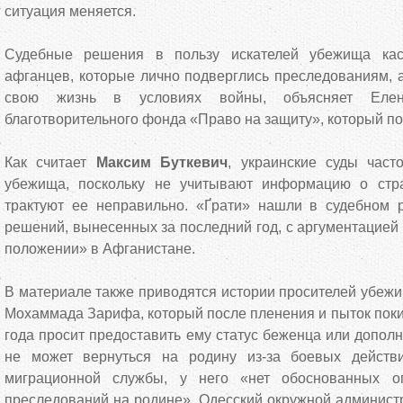
ситуация меняется.
Судебные решения в пользу искателей убежища кас
афганцев, которые лично подверглись преследованиям, а
свою жизнь в условиях войны, объясняет Елен
благотворительного фонда «Право на защиту», который п
Как считает
Максим Буткевич
, украинские суды част
убежища, поскольку не учитывают информацию о стр
трактуют ее неправильно. «Ґрати» нашли в судебном р
решений, вынесенных за последний год, с аргументацией
положении» в Афганистане.
В материале также приводятся истории просителей убежи
Мохаммада Зарифа, который после пленения и пыток поки
года просит предоставить ему статус беженца или дополн
не может вернуться на родину из-за боевых действ
миграционной службы, у него «нет обоснованных о
преследований на родине». Одесский окружной админист