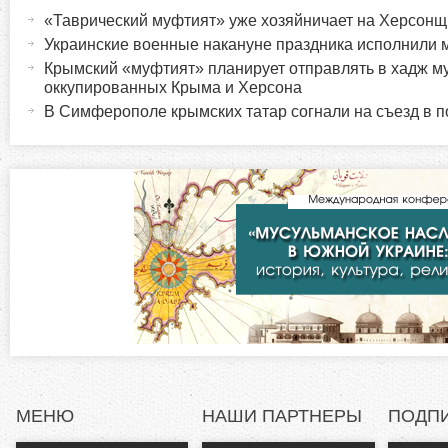
а
«Таврический муфтият» уже хозяйничает на Херсон
о
к
Украинские военные накануне праздника исполнили
т
Крымский «муфтият» планирует отправлять в хадж м
р
и
оккупированных Крыма и Херсона
в
В Симферополе крымских татар согнали на съезд в 
и
н
а
з
я
в
о
к
л
н
а
д
т
к
а
а
)
л
МЕНЮ
НАШИ ПАРТНЕРЫ
ПОДП