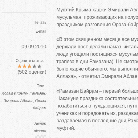
Муфтий Крыма хаджи Эмирали Абл
мусульман, проживающих на полуо
Печать
праздником разговения Ораза-бай
E-mail
«В этом священном месяце все му
09.09.2010
держали пост, делали намаз, чита
люди угощали постящихся мусульм
Оцените статью:
трапеза в дни Рамазана). Не смотря
было жарче обычного, мы выполн
(
502
оценки)
Аллаха», - отметил Эмирали Аблае
Теги:
«Рамазан Байрам – первый большо
Ислам в Крыму
Рамадан
Накануне праздника состоятельны
Эмирали Аблаев
Ораза
позаботиться о нуждающихся, путни
байрам
учениках и порадовать их, раздав
раздаваемая в последние дни Рама
Автор
муфтий.
oksana