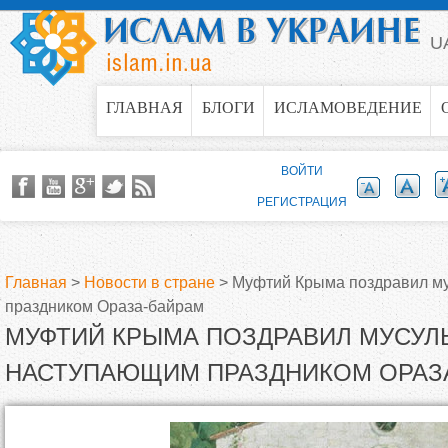
Jump to navigation
U
ГЛАВНАЯ
БЛОГИ
ИСЛАМОВЕДЕНИЕ
ВОЙТИ
РЕГИСТРАЦИЯ
Главная
>
Новости в стране
>
Муфтий Крыма поздравил м
праздником Ораза-байрам
В
МУФТИЙ КРЫМА ПОЗДРАВИЛ МУСУЛ
ы
НАСТУПАЮЩИМ ПРАЗДНИКОМ ОРАЗ
з