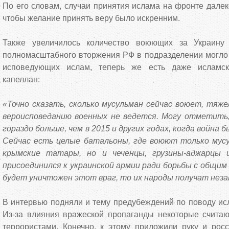
По его словам, случаи принятия ислама на фронте далек
чтобы желание принять веру было искренним.
Также увеличилось количество воюющих за Украину
полномасштабного вторжения РФ в подразделении могло 
исповедующих ислам, теперь же есть даже исламск
капеллан:
«Точно сказать, сколько мусульман сейчас воюет, тяже
вероисповеданию военных не ведется. Могу отметить,
гораздо больше, чем в 2015 и других годах, когда война 
Сейчас есть целые батальоны, где воюют только мус
крымские татары, но и чеченцы, грузины-аджарцы 
присоединился к украинской армии ради борьбы с общим
будет уничтожен этот враг, то их народы получат нез
В интервью подняли и тему предубеждений по поводу ис
Из-за влияния вражеской пропаганды некоторые считаю
террористами. Конечно, к этому приложили руку и росс