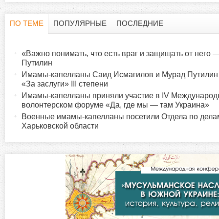
ПО ТЕМЕ
ПОПУЛЯРНЫЕ
ПОСЛЕДНИЕ
Г
(
а
«Важно понимать, что есть враг и защищать от него 
о
к
Путилин
т
Имамы-капелланы Саид Исмагилов и Мурад Путилин
р
«За заслуги» ІІІ степени
и
Имамы-капелланы приняли участие в IV Международ
в
и
волонтерском форуме «Да, где мы — там Украина»
н
Военные имамы-капелланы посетили Отдела по дела
а
Харьковской области
з
я
в
о
к
л
н
а
д
т
к
а