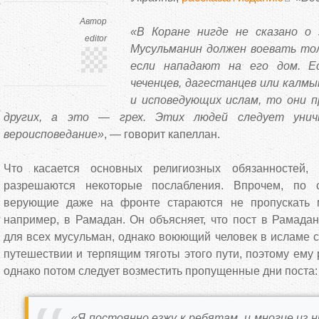
Автор
«В Коране нигде не сказано о 
editor
Мусульманин должен воевать тол
если нападают на его дом. 
чеченцев, дагестанцев или калмы
и исповедующих ислам, то они 
других, а это — грех. Этих людей следует унич
вероисповедание»
, — говорит капеллан.
Что касается основных религиозных обязанностей,
разрешаются некоторые послабления. Впрочем, по 
верующие даже на фронте стараются не пропускать м
например, в Рамадан. Он объясняет, что пост в Рамада
для всех мусульман, однако воюющий человек в исламе 
путешествии и терпящим тяготы этого пути, поэтому ему 
однако потом следует возместить пропущенные дни поста:
«Я постоянно езжу к ребятам, и многие из 