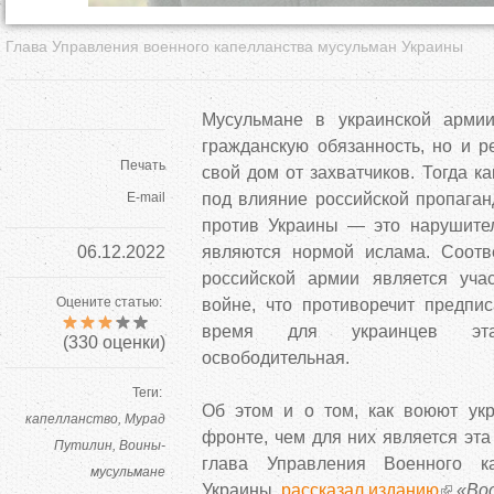
Глава Управления военного капелланства мусульман Украины
Мусульмане в украинской арми
гражданскую обязанность, но и 
Печать
свой дом от захватчиков. Тогда к
E-mail
под влияние российской пропага
против Украины — это нарушител
06.12.2022
являются нормой ислама. Соотв
российской армии является уча
Оцените статью:
войне, что противоречит предпи
время для украинцев эта
(
330
оценки)
освободительная.
Теги:
Об этом и о том, как воюют ук
капелланство
Мурад
фронте, чем для них является эта
Путилин
Воины-
глава Управления Военного ка
мусульмане
Украины,
рассказал изданию
«Во