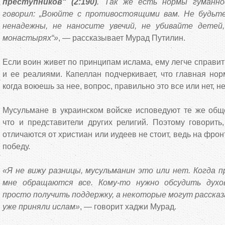
преступников“ (2:190)
. Так же есть нормы гуманно
говорил: „Воюйте с противостоящими вам. Не будьте
ненадежны, не наносите увечий, не убивайте детей
монастырях“»
, — рассказывает Мурад Путилин.
Если воин живет по принципам ислама, ему легче справи
и ее реалиями. Капеллан подчеркивает, что главная но
когда воюешь за нее, вопрос, правильно это все или нет, не
Мусульмане в украинском войске исповедуют те же обще
что и представители других религий. Поэтому говорить
отличаются от христиан или иудеев не стоит, ведь на фро
победу.
«Я не вижу разницы, мусульманин это или нет. Когда п
мне обращаются все. Кому-то нужно обсудить духо
просто получить поддержку, а некоторые могут рассказ
уже приняли ислам»
, — говорит хаджи Мурад.