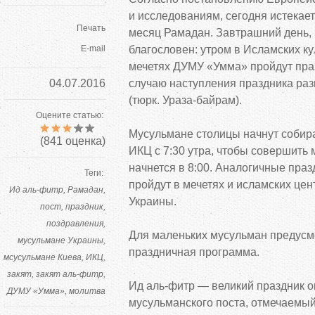
и исследованиям, сегодня истекает
Печать
месяц Рамадан. Завтрашний день, 
E-mail
благословен: утром в Исламских ку
мечетях ДУМУ «Умма» пройдут пр
04.07.2016
случаю наступления праздника ра
(тюрк. Ураза-байрам).
Оцените статью:
Мусульмане столицы начнут собира
(
841
оценка)
ИКЦ с 7:30 утра, чтобы совершить 
начнется в 8:00. Аналогичные пра
Теги:
пройдут в мечетях и исламских цен
Ид аль-фитр
Рамадан
Украины.
пост
праздник
поздравления
Для маленьких мусульман предусм
мусульмане Украины
праздничная программа.
мсусульмане Киева
ИКЦ
закят
закят аль-фитр
Ид аль-фитр — великий праздник 
ДУМУ «Умма»
молитва
мусульманского поста, отмечаемый