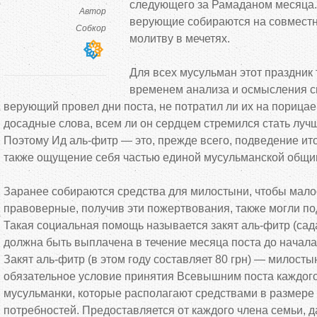
следующего за Рамаданом месяца. 
Автор
верующие собираются на совмест
Собкор
молитву в мечетях.
Для всех мусульман этот праздник
временем анализа и осмысления св
верующий провел дни поста, не потратил ли их на порица
досадные слова, всем ли он сердцем стремился стать лу
Поэтому Ид аль-фитр — это, прежде всего, подведение ито
также ощущение себя частью единой мусульманской общ
Заранее собираются средства для милостыни, чтобы мал
правоверные, получив эти пожертвования, также могли под
Такая социальная помощь называется закят аль-фитр (сада
должна быть выплачена в течение месяца поста до начал
Закят аль-фитр (в этом году составляет 80 грн) — милосты
обязательное условие принятия Всевышним поста каждог
мусульманки, которые располагают средствами в размере
потребностей. Предоставляется от каждого члена семьи, д