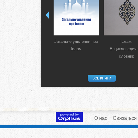
Загальне уявлення про
Іслам:
Іслам
Енциклопедич
словник
ВСЕ КНИГИ
О нас
Связаться