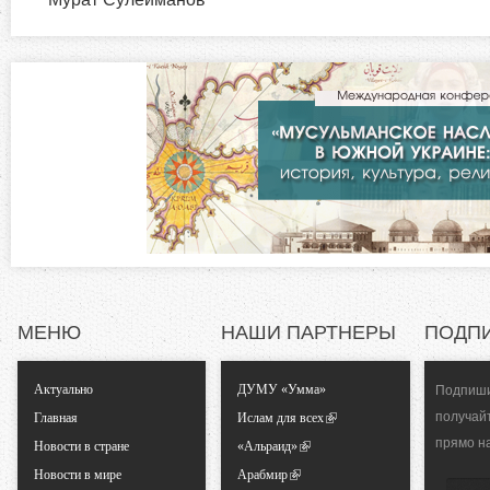
з
я
в
о
к
л
н
а
д
т
к
а
а
)
л
ь
МЕНЮ
НАШИ ПАРТНЕРЫ
ПОДП
н
Актуально
ДУМУ «Умма»
Подпиши
получай
Главная
Ислам для всех
ы
прямо н
Новости в стране
«Альраид»
Новости в мире
Арабмир
е