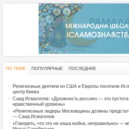
ПО ТЕМЕ
ПОПУЛЯРНЫЕ
ПОСЛЕДНИЕ
Г
(
а
Религиозные деятели из США и Европы посетили Исл
о
к
центр Киева
т
Саид Исмагилов: «Духовность россиян — это пустота
р
нравственный уровень»
и
«Религиозные лидеры Московщины должны предстат
в
и
— Саид Исмагилов
н
«Говорить, что это не наша война, неправильно» —
а
Мурат Сулейманов