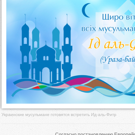
д
е
с
ь
Украинские мусульмане готовятся встретить Ид-аль-Фитр
Согласно постановлению Европейс