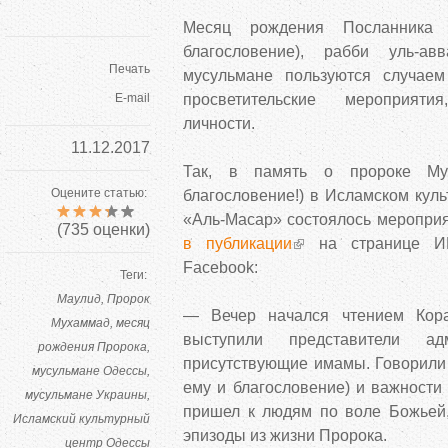
Месяц рождения Посланника
благословение), рабби уль-ав
Печать
мусульмане пользуются случаем
E-mail
просветительские мероприят
личности.
11.12.2017
Так, в память о пророке М
Оцените статью:
благословение!) в Исламском куль
«Аль-Масар» состоялось меропри
(
735
оценки)
в публикации
на странице И
Facebook:
Теги:
Маулид
Пророк
— Вечер начался чтением Кор
Мухаммад
месяц
выступили представители а
рождения Пророка
присутствующие имамы. Говорили
мусульмане Одессы
ему и благословение) и важности
мусульмане Украины
пришел к людям по воле Божьей
Исламский культурный
эпизоды из жизни Пророка.
центр Одессы