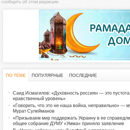
сообщить об этом редакции.
ПО ТЕМЕ
ПОПУЛЯРНЫЕ
ПОСЛЕДНИЕ
Г
(
а
Саид Исмагилов: «Духовность россиян — это пустота
о
к
нравственный уровень»
т
«Говорить, что это не наша война, неправильно» —
р
Мурат Сулейманов
и
«Призываем мир поддержать Украину в ее справедл
в
и
общее собрание ДУМУ «Умма» приняло заявление
н