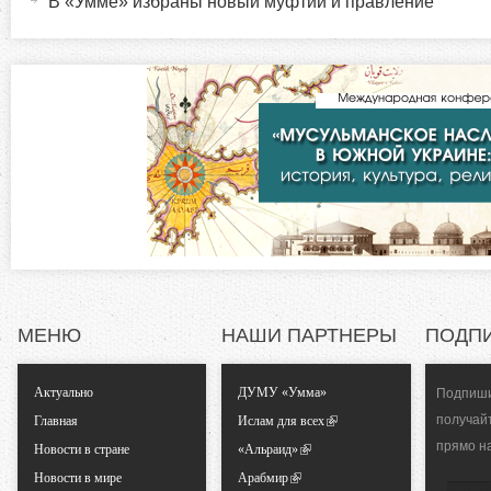
В «Умме» избраны новый муфтий и правление
а
з
я
в
о
к
л
н
а
д
т
к
а
а
)
л
МЕНЮ
НАШИ ПАРТНЕРЫ
ПОДП
ь
Актуально
ДУМУ «Умма»
Подпиши
н
получай
Главная
Ислам для всех
прямо н
ы
Новости в стране
«Альраид»
Новости в мире
Арабмир