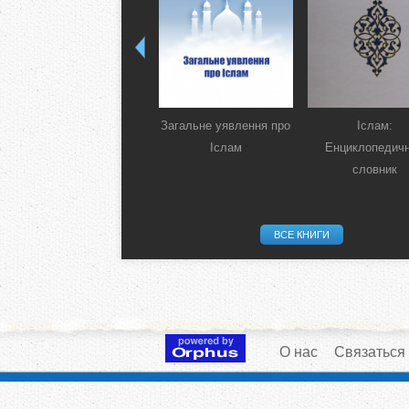
Загальне уявлення про
Іслам:
Іслам
Енциклопедич
словник
ВСЕ КНИГИ
О нас
Связаться