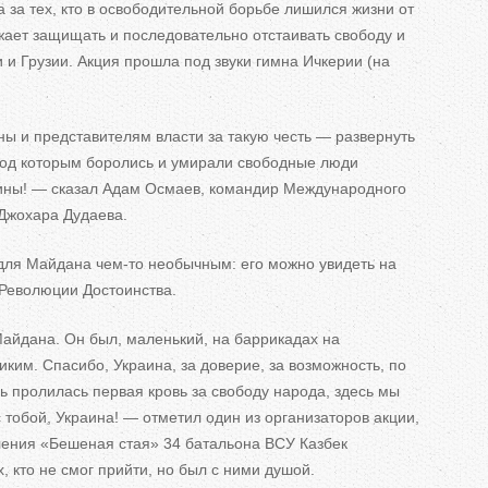
 за тех, кто в освободительной борьбе лишился жизни от
ь
лжает защищать и последовательно отстаивать свободу и
н
 и Грузии. Акция прошла под звуки гимна Ичкерии (на
 и представителям власти за такую ​​честь — развернуть
е
од которым боролись и умирали свободные люди
ины! — сказал Адам Осмаев, командир Международного
в
 Джохара Дудаева.
к
 для Майдана чем-то необычным: его можно увидеть на
л
Революции Достоинства.
а
айдана. Он был, маленький, на баррикадах на
иким. Спасибо, Украина, за доверие, за возможность, по
д
сь пролилась первая кровь за свободу народа, здесь мы
 тобой, Украина! — отметил один из организаторов акции,
к
ления «Бешеная стая» 34 батальона ВСУ Казбек
и
, кто не смог прийти, но был с ними душой.