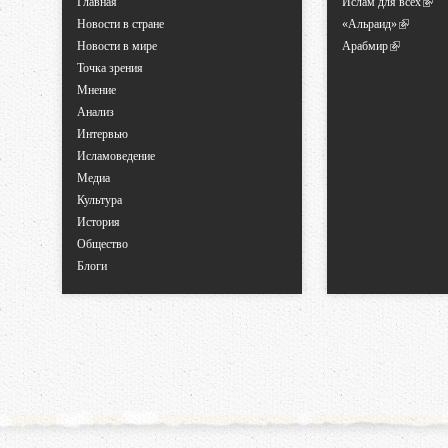
Главная
Ислам для всех
Новости в стране
«Альраид»
Новости в мире
Арабмир
Точка зрения
Мнение
Анализ
Интервью
Исламоведение
Медиа
Культура
История
Общество
Блоги