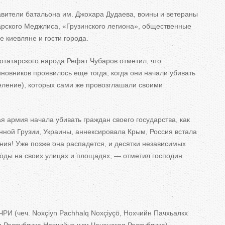
авители батальона им. Джохара Дудаева, воины и ветераны
арского Меджлиса, «Грузинского легиона», общественные
 киевляне и гости города.
татарского народа Рефат Чубаров отметил, что
иновников проявилось еще тогда, когда они начали убивать
еление), которых сами же провозглашали своими
я армия начала убивать граждан своего государства, как
нной Грузии, Украины, аннексировала Крым, Россия встала
ния! Уже позже она распадется, и десятки независимых
оды на своих улицах и площадях, — отметил господин
ЧРИ (чеч. Noxçiyn Pachhalq Noxçiyçö, Нохчийн Пачхьалкх