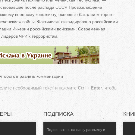
я Республика Нохчийчо или Чеченская Республика) —
ествовавшее после распада СССР. Провозглашение
яжному военному конфликту, основные баталии которого
чеченские» войны. Фактически ликвидировано российскими
купации Ичкерии российскими войсками. Современная
 лидеров ЧРИ к террористам.
 чтобы отправлять комментарии
делите необходимый текст и нажмите
Ctrl + Enter
, чтобы
НЕРЫ
ПОДПИСКА
КНИ
Подпишитесь на нашу рассылку и