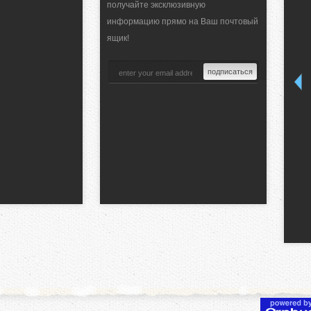
получайте эксклюзивную
информацию прямо на Ваш почтовый
ящик!