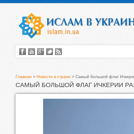
Главная
>
Новости в стране
>
Самый большой флаг Ичкери
САМЫЙ БОЛЬШОЙ ФЛАГ ИЧКЕРИИ РА
В
ы
з
д