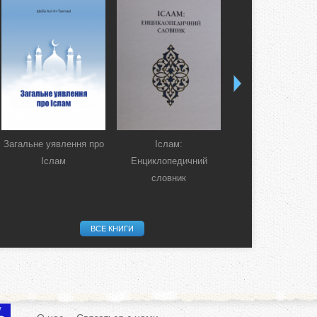
Загальне уявлення про
Іслам:
Коран. Перекла
Іслам
Енциклопедичний
смислів українсь
словник
мовою
ВСЕ КНИГИ