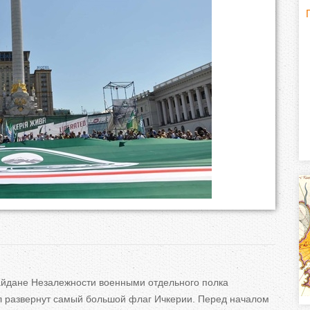
Г
(
о
р
и
з
о
н
т
а
Майдане Незалежности военными отдельного полка
л
л развернут самый большой флаг Ичкерии. Перед началом
)