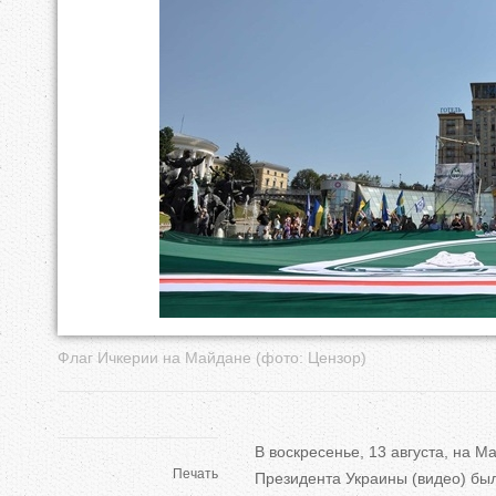
е
с
ь
Флаг Ичкерии на Майдане (фото: Цензор)
В воскресенье, 13 августа, на 
Печать
Президента Украины (видео) бы