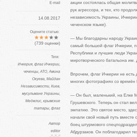
акции состоялась общая молитва
E-mail
рук агрессора, и тех, кто продо
независимость Украины, Ичкерии
14.08.2017
чеченском языке).
Оцените статью:
— Мы благодарны народу Украины
(
739
оценки)
самый большой флаг Ичкерии, п
Республики и лучшие люди Укра
Теги:
миротворческого батальона им.
Ичкерия
флаг Ичкерии
чеченцы
АТО
Амина
Впрочем, флаг Ичкерии не есть
Окуева
Майдан
многих фотографиях со времён 
Независимости
Киев
мусульмане Украины
— Он был, маленький, на Елке М
Меджлис
крымские
Грушевского. Теперь он стал вел
татары
флаг
эмпатию. Это святое место, зде
начали свой новый путь вместе с
Автор
боец ​​штурмового спецподразде
editor
Абдурзаков. Он поблагодарил тех