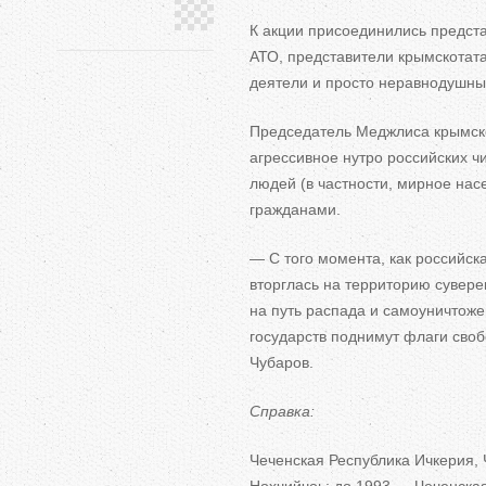
К акции присоединились предст
АТО, представители крымскотат
деятели и просто неравнодушные
Председатель Меджлиса крымско
агрессивное нутро российских ч
людей (в частности, мирное нас
гражданами.
— С того момента, как российска
вторглась на территорию сувере
на путь распада и самоуничтоже
государств поднимут флаги своб
Чубаров.
Справка:
Чеченская Республика Ичкерия, 