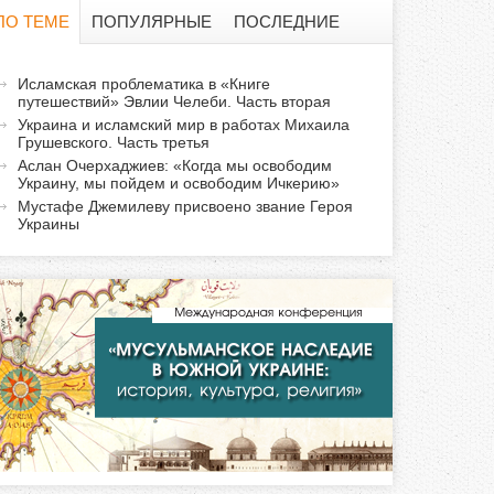
о
ПО ТЕМЕ
ПОПУЛЯРНЫЕ
ПОСЛЕДНИЕ
и
а
Исламская проблематика в «Книге
с
путешествий» Эвлии Челеби. Часть вторая
к
Украина и исламский мир в работах Михаила
т
к
Грушевского. Часть третья
и
Аслан Очерхаджиев: «Когда мы освободим
Украину, мы пойдем и освободим Ичкерию»
а
в
Мустафе Джемилеву присвоено звание Героя
н
Украины
а
я
в
к
л
а
д
к
а