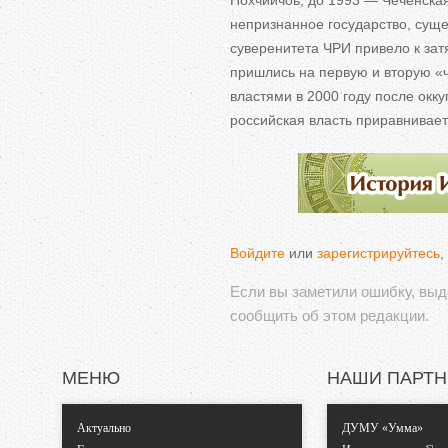
Нохчийчоь; до 1993 — Чеченска
непризнанное государство, сущ
суверенитета ЧРИ привело к зат
пришлись на первую и вторую «
властями в 2000 году после ок
российская власть приравнивает
Войдите
или
зарегистрируйтесь
,
Если вы заметили ошибку, вы
сообщить об этом редакции.
МЕНЮ
НАШИ ПАРТ
Актуально
ДУМУ «Умма»