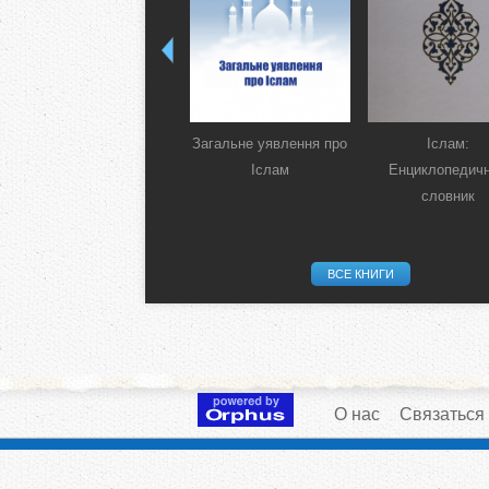
Загальне уявлення про
Іслам:
Іслам
Енциклопедич
словник
ВСЕ КНИГИ
О нас
Связаться