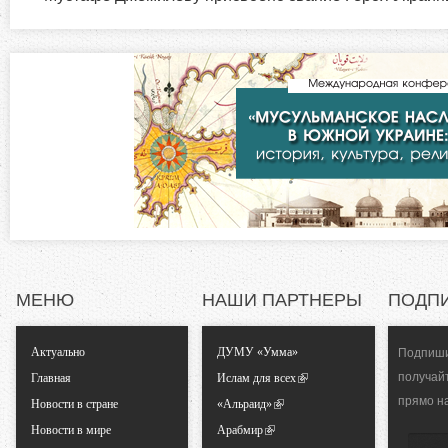
и
н
а
з
я
в
о
к
л
н
а
д
т
к
а
а
)
л
МЕНЮ
НАШИ ПАРТНЕРЫ
ПОДП
ь
Актуально
ДУМУ «Умма»
Подпиши
получай
Главная
Ислам для всех
н
прямо н
Новости в стране
«Альраид»
Новости в мире
Арабмир
ы