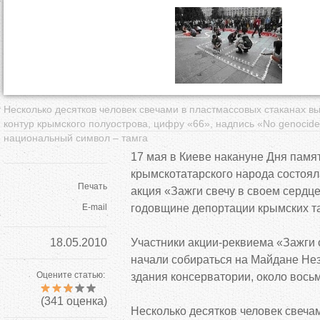
д
е
с
ь
Несколько десятков человек свечами в пластмассовых стаканах в
контур крымского полуострова, цифру «66», надпись «No genocide
национальный символ – тамга
17 мая в Киеве накануне Дня памя
крымскотатарского народа состоя
Печать
акция «Зажги свечу в своем сердц
E-mail
годовщине депортации крымских та
18.05.2010
Участники акции-реквиема «Зажги 
начали собираться на Майдане Не
Оцените статью:
здания консерватории, около восьм
(
341
оценка)
Несколько десятков человек свеча