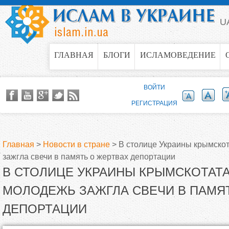
Jump to navigation
U
ГЛАВНАЯ
БЛОГИ
ИСЛАМОВЕДЕНИЕ
ВОЙТИ
РЕГИСТРАЦИЯ
Главная
>
Новости в стране
>
В столице Украины крымско
зажгла свечи в память о жертвах депортации
В
В СТОЛИЦЕ УКРАИНЫ КРЫМСКОТАТ
ы
МОЛОДЕЖЬ ЗАЖГЛА СВЕЧИ В ПАМЯ
ДЕПОРТАЦИИ
з