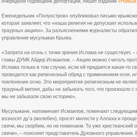
очередной годовщине депортации, пишет издание
«Новый 
Еженедельник «Полуостров» опубликовал письмо крымско
которая заявляет, что «наша религия не допускает использ
траурных акциях». За разъяснениями журналисты обратил
управление мусульман Крыма.
«Запрета на огонь с точки зрения Ислама не существует, 
главы ДУМК Айдер Исмаилов. – Акцию можно считать пр
Ислама только в том случае, если ей придается какая-то св
проводится как религиозный обряд с применением огня, и
поклонение огню. Это мероприятие религиозным не являетс
траурный митинг, дабы не забывать того, что произошло с
мы не забывали свою историю».
Мусульмане, напоминает Исмаилов, поминают следующим 
возносят ду’а (молебен), просят милости у Аллаха и прощ
свечи, мы скорбим, но не поминаем. То уже христианский о
свечи», – поясняет представитель Духовного управления.