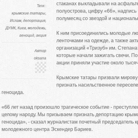
стаканах выкладывали на асфальте
Теги:
полуострова, цифру «66», надпись 
крымские татары
полумесяц со звездой и националь
Ислам
депортация
ДУМК
Киев
молодежь
К ним присоединились молодые лю
геноцид
акция
ленточками на одежде, а также ак
организаций «Тризуб» им. Степан
Автор
которые начали зажигать свечи. П
oksana
акции приняли участие около тысяч
Крымские татары призвали миров
признать насильственное переселе
геноцида.
«66 лет назад произошло трагическое событие - преступл
целому народу. Мы призываем признать депортацию крымс
геноцида», - сказал журналистам почетный председатель 
молодежного центра Эскендер Бариев.