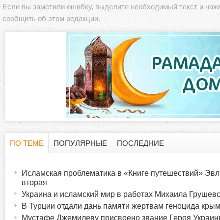
Если вы заметили ошибку, выделите необходимый текст и на
сообщить об этом редакции.
ПО ТЕМЕ
ПОПУЛЯРНЫЕ
ПОСЛЕДНИЕ
Г
(
а
Исламская проблематика в «Книге путешествий» Эвл
о
к
вторая
т
Украина и исламский мир в работах Михаила Грушевск
р
и
В Турции отдали дань памяти жертвам геноцида крым
в
Мустафе Джемилеву присвоено звание Героя Украи