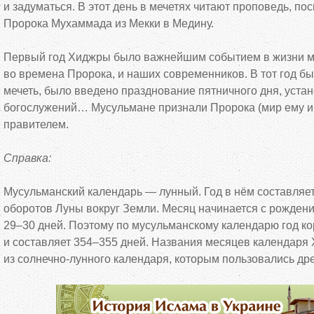
и
задуматься. В
этот день в
мечетях читают проповедь, по
Пророка Мухаммада из
Мекки в
Медину.
Первый год Хиджры было важнейшим событием в
жизни м
во
времена Пророка, и
наших современников. В
тот год б
мечеть, было введено празднование пятничного дня, уста
богослужений
…
Мусульмане признали Пророка (мир ему и
правителем.
Справка:
Мусульманский календарь
—
лунный. Год в
нём составляет
оборотов Луны вокруг Земли. Месяц начинается с
рождени
29
–
30 дней. Поэтому по
мусульманскому календарю год ко
и
составляет 354
–
355 дней. Названия месяцев календар
из
солнечно-лунного
календаря, которым пользовались др