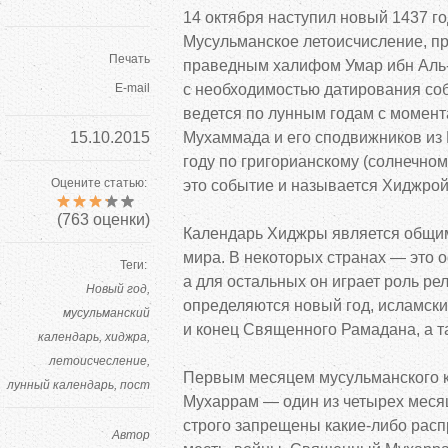
14 октября наступил новый 1437 го
Мусульманское летоисчисление, пр
Печать
праведным халифом Умар ибн
Аль
E-mail
с
необходимостью датирования со
ведется по
лунным годам с
момент
15.10.2015
Мухаммада и
его сподвижников из
году по
григорианскому (солнечно
Оцените статью:
это событие и
называется Хиджрой
(
763
оценки)
Календарь Хиджры является общим
мира. В
некоторых странах
—
это 
Теги:
а
для остальных он
играет роль рел
Новый год
определяются новый год, исламски
мусульманский
и
конец Священного Рамадана, а
т
календарь
хиджра
летоисчесление
Первым месяцем мусульманского 
лунный календарь
пост
Мухаррам
—
один из
четырех меся
строго запрещены
какие-либо
расп
Автор