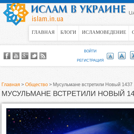
Jump to navigation
U
ГЛАВНАЯ
БЛОГИ
ИСЛАМОВЕДЕНИЕ
ВОЙТИ
РЕГИСТРАЦИЯ
Главная
>
Общество
>
Мусульмане встретили Новый 1437 
МУСУЛЬМАНЕ ВСТРЕТИЛИ НОВЫЙ 14
В
ы
з