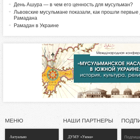
о
к
День Ашура — в чем его ценность для мусульман?
т
Львовские мусульмане показали, как прошли первые
р
и
Рамадана
в
Рамадан в Украине
и
н
а
з
я
в
о
к
л
н
а
д
т
к
а
а
)
л
МЕНЮ
НАШИ ПАРТНЕРЫ
ПОДП
ь
Актуально
ДУМУ «Умма»
Подпиши