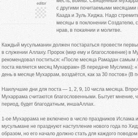
месть, войны. Священный Мухарра
editor
с
другими почитаемыми месяцами 
Каада и
Зуль Хиджа. Надо стремит
месяцы в
поклонении Создателю, 
нрав, в
покаянии и
молитве.
Каждый мусульманин должен постараться провести первы
в
служении Аллаху. Пророк (мир ему и
благословение) в
Му
рекомендовал поститься:
«
После месяца Рамадан самым 
поста является месяц Мухаррам
»
(В
передаче Муслима);
«
день в
месяце Мухаррам, воздаётся, как за
30 постов
»
(В
п
Наилучшие дни для поста
—
1, 2, 9, 10 числа месяца. Впр
Мухаррама считаются благословенными. Бытует мнение, чт
период, будет благодатным, иншаАллах.
1-ое
Мухаррама не
включено в
число праздников Ислама и
мусульмане не
празднуют наступление нового года по
Хид
образом, но
его начало должно стать для каждого поводом