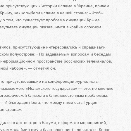
ие присутствующих к
истории ислама в
Украине, причем
Крыму, как колыбели ислама в
нашей стране:
«
Чтобы
у о
том, что существует проблема оккупации Крыма
езультате оккупации оказавшимся в
крайне сложном
агилов, присутствующие интересовались и
спрашивали
ском полуострове:
«
По
задаваемым вопросам и
беседам
информационном пространстве российских телеканалов,
лном наборе
»
,
—
отметил он.
сто присутствовавшие на
конференции журналисты
 называемого
«
Исламского государства
»
—
это, по
мнению
ографической близости к
ближневосточным проблемам:
—
И
благодарят Бога, что между ними есть Турция
—
ая страна
»
.
дился в
арт-центре
в
Батуми, в
формате мероприятий,
ухаммада (мир ему и
благословение), где читался Коран,