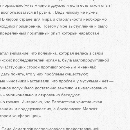
 нормально жить мирно и
дружно и
если есть такой опыт
воспользоваться в
Грузии
…
Ведь никому не
нужны
! В
любой стране для мира и
стабильности необходимо
бходимо примирение. Поэтому мое выступление и
было
 определенный позитивный опыт, который наработан
тил внимание, что полемика, которая велась в
связи
инских последователей ислама, была малопродуктивной
участвующих сторон противоположным мнениям:
дать понять, что у
них проблемы существуют,
ые чиновники настаивали, что проблем у
мусульман нет
—
енное вслух было достаточно вежливо и
цивилизованно
…
ень эмоционально и
откровенно беседуют
но громко. Интересно, что Баптистская христианская
манами и
поддерживает их, а
Архиепископ Малхаз
атором конференции
»
.
 Саид Исмагилов воспользовался предоставленной