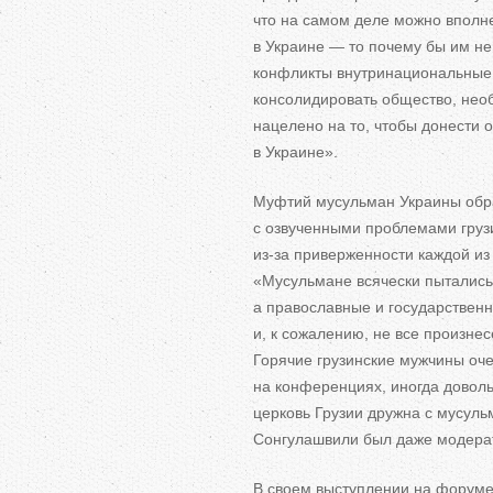
что на
самом деле можно вполне
в
Украине
—
то
почему
бы им
не
конфликты внутринациональные
консолидировать общество, нео
нацелено на
то, чтобы донести
в
Украине
»
.
Муфтий мусульман Украины обра
с
озвученными проблемами груз
из-за
приверженности каждой из
«
Мусульмане всячески пытались 
а
православные и
государственн
и, к
сожалению, не
все произнес
Горячие грузинские мужчины оч
на
конференциях, иногда доволь
церковь Грузии
дружна с
мусуль
Сонгулашвили был даже модер
В
своем выступлении на
форуме