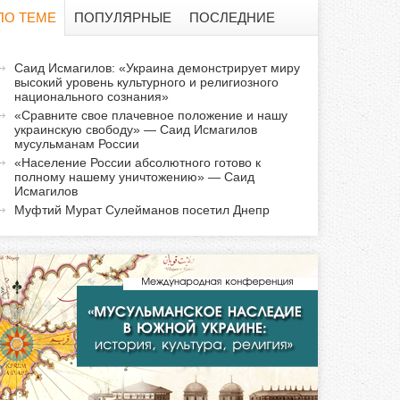
о
ПО ТЕМЕ
ПОПУЛЯРНЫЕ
ПОСЛЕДНИЕ
и
а
Саид Исмагилов: «Украина демонстрирует миру
с
высокий уровень культурного и религиозного
к
национального сознания»
т
к
«Сравните свое плачевное положение и нашу
и
украинскую свободу» — Саид Исмагилов
мусульманам России
а
в
«Население России абсолютного готово к
н
полному нашему уничтожению» — Саид
Исмагилов
а
Муфтий Мурат Сулейманов посетил Днепр
я
в
к
л
а
д
к
а