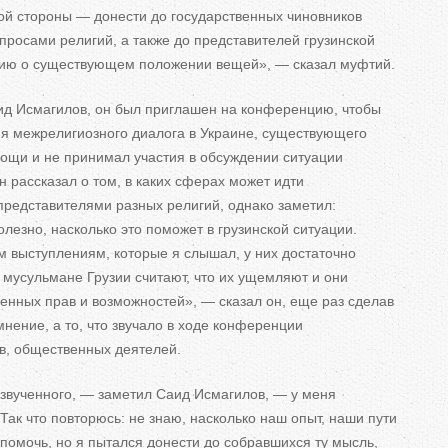
ой стороны
—
донести до
государственных чиновников
просами религий, а
также до
представителей грузинской
ию о
существующем положении вещей
»
,
—
сказал муфтий.
ид Исмагилов, он
был приглашен на
конференцию, чтобы
я межрелигиозного диалога в
Украине, существующего
ощи и
не
принимал участия в
обсуждении ситуации
н
рассказал о
том, в
каких сферах может идти
представителями разных религий, однако заметил:
олезно, насколько это поможет в
грузинской ситуации.
м выступлениям, которые я
слышал, у
них достаточно
 мусульмане Грузии считают, что их
ущемляют и
они
енных прав и
возможностей
»
,
—
сказал он, еще раз сделав
мнение, а
то, что звучало в
ходе конференции
в, общественных деятелей.
звученного,
—
заметил Саид Исмагилов,
—
у
меня
Так что повторюсь: не
знаю, насколько наш опыт, наши пути
помочь, но
я
пытался донести до
собравшихся ту
мысль,