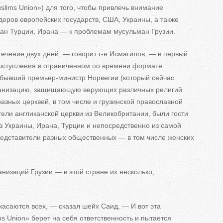
slims Union
»
) для того, чтобы привлечь внимание
еров европейских государств, США, Украины, а
также
ан Турции, Ирана
—
к
проблемам мусульман Грузии.
течение двух дней,
—
говорит г-н Исмагилов,
—
в
первый
ступления в
ограниченном по
времени формате.
, бывший
премьер-министр
Норвегии (который сейчас
ганизацию, защищающую верующих различных религий
азных церквей, в
том числе и
грузинской православной
ели англиканской церкви из
Великобритании, были гости
з
Украины, Ирана, Турции и
непосредственно из
самой
представители разных общественных
—
в
том числе женских
анизаций Грузии
—
в
этой стране их
несколько,
.
касаются всех,
—
сказал шейх Саид,
—
И
вот эта
ms Union
»
берет на
себя ответственность и
пытается