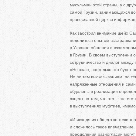
мусульман этой страны, а
с
друг
самой Грузии, занимающихся во
православной церкви информац
Как заострил внимание шейх Са
поделиться опытом выстраивани
в
Украине общения и
взаимопом
в
Грузии. В
своем выступлении о
сотрудничество и
диалог между 
«
Не
знаю, насколько это будет п
Но
по
тем высказываниям, по
те
напряженные отношения и
сами
обделены в
реализации определ
акцент на
том, что это
—
не
его 
в
выступлениях муфтиев, имамо
«
И
исходя из
общего контекста о
и
сложилось такое впечатление. 
преодоления разногласий могут 