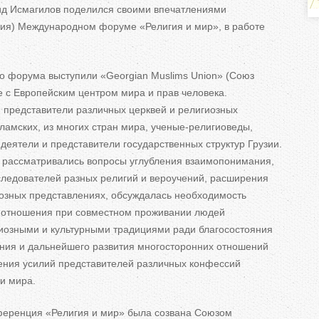
ь
д Исмагилов поделился своими впечатлениями
узия) Международном форуме
«
Религия и
мир
»
, в
работе
н
го форума выступили
«
Georgian Muslims Union
»
(Союз
е с
Европейским центром мира и
прав человека.
е
 представители различных церквей и
религиозных
в
ламских, из
многих стран мира,
ученые-религиоведы
,
деятели и
представители государственных структур Грузии.
к
 рассматривались вопросы углубления взаимопонимания,
следователей разных религий и
вероучений, расширения
л
озных представлениях, обсуждалась необходимость
 отношения при совместном проживании людей
а
гиозными и
культурными традициями ради благосостояния
д
ния и
дальнейшего развития многосторонних отношений
ния усилий представителей различных конфессий
к
и мира.
и
нференция
«
Религия и
мир
»
была созвана Союзом