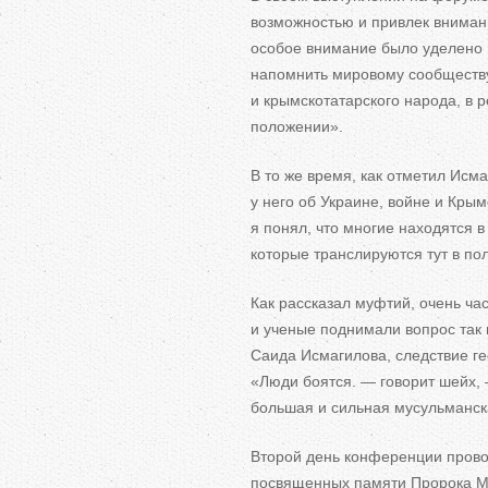
возможностью и
привлек вниман
особое внимание было уделено 
напомнить мировому сообществ
и
крымскотатарского народа, в
р
положении
»
.
В
то
же время, как отметил Исм
у
него об
Украине, войне и
Крым
я
понял, что многие находятся в
которые транслируются тут в
по
Как рассказал муфтий, очень ча
и
ученые поднимали вопрос так
Саида Исмагилова, следствие ге
«
Люди боятся.
—
говорит шейх,
большая и
сильная мусульманск
Второй день конференции прово
посвященных памяти Пророка М