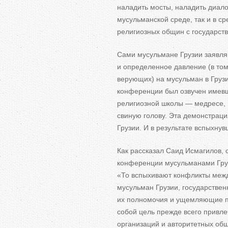
наладить мосты, наладить диал
мусульманской среде, так и
в
ср
религиозных общин с
государст
Сами мусульмане Грузии заявля
и
определенное давление (в
том
верующих) на
мусульман в
Груз
конференции был озвучен имевши
религиозной школы
—
медресе, 
свиную голову. Эта демонстрац
Грузии. И
в
результате вспыхнув
Как рассказал Саид Исмагилов, 
конференции мусульманами Груз
«
То
вспыхивают конфликты межд
мусульман Грузии, государстве
их
полномочия и
ущемляющие пр
собой цель прежде всего привле
организаций и
авторитетных общ