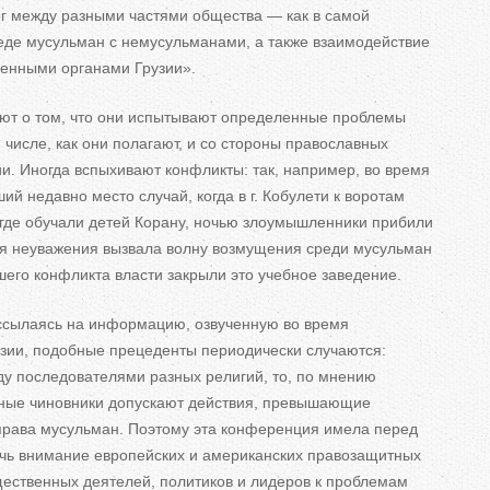
ог между разными частями общества
—
как в
самой
еде мусульман с
немусульманами, а
также взаимодействие
венными органами Грузии
»
.
ют о
том, что они испытывают определенные проблемы
 числе, как они полагают, и
со
стороны православных
ии. Иногда вспыхивают конфликты: так, например, во
время
й недавно место случай, когда в
г.
Кобулети к
воротам
где обучали детей Корану, ночью злоумышленники прибили
ия неуважения вызвала волну возмущения среди мусульман
шего конфликта власти закрыли это учебное заведение.
ссылаясь на
информацию, озвученную во
время
ии, подобные прецеденты периодически случаются:
у последователями разных религий, то, по
мнению
нные чиновники допускают действия, превышающие
ава мусульман. Поэтому эта конференция имела перед
чь внимание европейских и
американских правозащитных
ественных деятелей, политиков и
лидеров к
проблемам