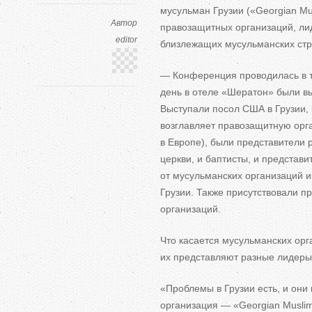
мусульман Грузии (
«
Georgian Mu
Автор
правозащитных организаций, лид
editor
близлежащих мусульманских стр
—
Конференция проводилась в
день в
отеле
«
Шератон
»
были вы
Выступали посол США в
Грузии
возглавляет правозащитную ор
в
Европе), были представители р
церкви, и
баптисты, и
представит
от
мусульманских организаций и
Грузии. Также присутствовали 
организаций.
Что касается мусульманских орг
их
представляют разные лидеры
«
Проблемы в
Грузии есть, и
они 
организация
—
«
Georgian Musli