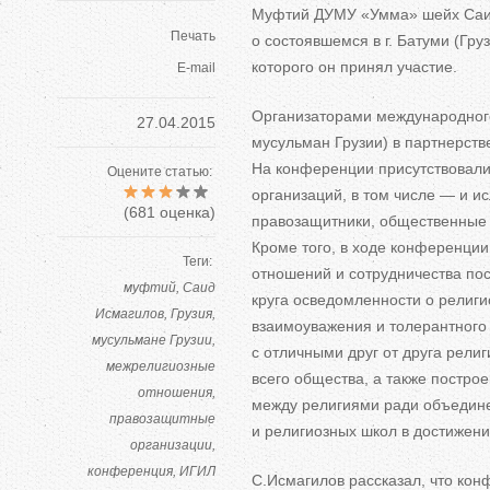
Муфтий ДУМУ
«
Умма
»
шейх Саи
Печать
о
состоявшемся в
г.
Батуми (Гр
которого он
принял участие.
E-mail
Организаторами международно
27.04.2015
мусульман Грузии) в
партнерств
На
конференции присутствовали
Оцените статью:
организаций, в
том числе
—
и
ис
(
681
оценка)
правозащитники, общественные 
Кроме того, в
ходе конференции
Теги:
отношений и
сотрудничества по
муфтий
Саид
круга осведомленности о
религи
Исмагилов
Грузия
взаимоуважения и
толерантного
мусульмане Грузии
с
отличными
друг от
друга рели
межрелигиозные
всего общества, а
также построе
отношения
между религиями ради объедине
правозащитные
и
религиозных школ в
достижени
организации
конференция
ИГИЛ
С.Исмагилов рассказал, что ко