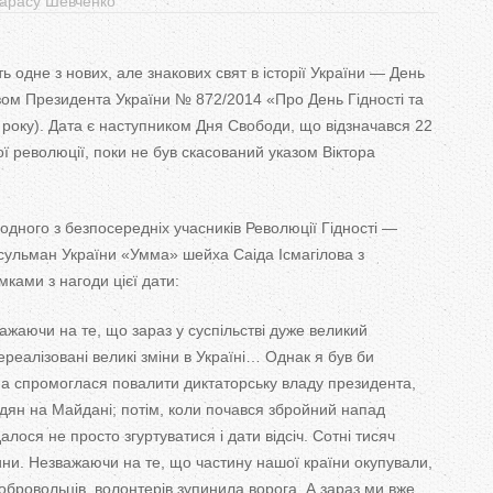
 Тарасу Шевченко
T
a
ь одне з нових, але знакових свят в історії України — День
казом Президента України № 872/2014 «Про День Гідності та
b
року). Дата є наступником Дня Свободи, що відзначався 22
s
 революції, поки не був скасований указом Віктора
дного з безпосередніх учасників Революції Гідності —
сульман України «Умма» шейха Саіда Ісмагілова з
ками з нагоди цієї дати:
важаючи на те, що зараз у суспільстві дуже великий
реалізовані великі зміни в Україні… Однак я був би
на спромоглася повалити диктаторську владу президента,
дян на Майдані; потім, коли почався збройний напад
лося не просто згуртуватися і дати відсіч. Сотні тисяч
ни. Незважаючи на те, що частину нашої країни окупували,
обровольців, волонтерів зупинила ворога. А зараз ми вже