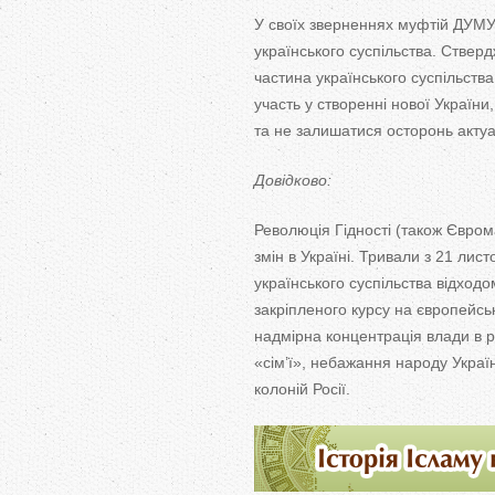
У своїх зверненнях муфтій ДУМ
українського суспільства. Ствер
частина українського суспільства,
участь у створенні нової України
та не залишатися осторонь акту
Довідково:
Революція Гідності (також Євром
змін в Україні. Тривали з 21 ли
українського суспільства відходо
закріпленого курсу на європейсь
надмірна концентрація влади в р
«сім’ї», небажання народу Украї
колоній Росії.