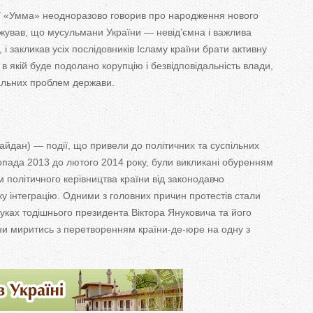
У «Умма» неодноразово говорив про народження нового
джував, що мусульмани України — невід’ємна і важлива
 і закликав усіх послідовників Ісламу країни брати активну
, в якій буде подолано корупцію і безвідповідальність влади,
альних проблем держави.
айдан) — події, що привели до політичних та суспільних
стопада 2013 до лютого 2014 року, були викликані обуренням
м політичного керівництва країни від законодавчо
ку інтеграцію. Одними з головних причин протестів стали
уках тодішнього президента Віктора Януковича та його
ни миритись з перетворенням країни-де-юре на одну з