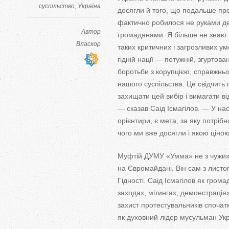
суспільство
Україна
досягли й того, що подальше про
фактично робилося не руками дер
Автор
громадянами. Я більше не знаю жо
Власкор
таких критичних і загрозливих ум
гідній нації — потужній, згуртован
боротьби з корупцією, справжньої
нашого суспільства. Це свідчить
захищати цей вибір і вимагати ві
— сказав Саід Ісмагілов. — У на
орієнтири, є мета, за яку потріб
чого ми вже досягли і якою ціною
Муфтій ДУМУ «Умма» не з чужих с
на Євромайдані. Він сам з лист
Гідності. Саід Ісмагілов як гро
заходах, мітингах, демонстрація
захист протестувальників спочатк
як духовний лідер мусульман Укр