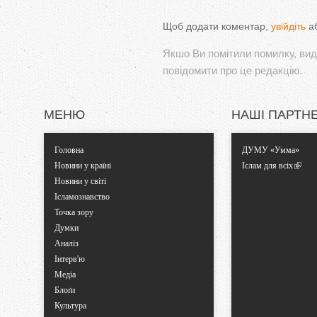
Щоб додати коментар,
увійдіть
а
Якшо Ви помітили помилку, виді
повідомити про це редакцію.
МЕНЮ
НАШІ ПАРТН
Головна
ДУМУ «Умма»
Новини у країні
Іслам для всіх
Новини у світі
Ісламознавство
Точка зору
Думки
Аналіз
Інтерв'ю
Медіа
Блоґи
Культура