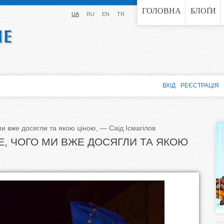
Jump to navigation
ГОЛОВНА
БЛОҐИ
UA
RU
EN
TR
ВХІД
РЕЄСТРАЦІЯ
ми вже досягли та якою ціною, — Саід Ісмагілов
Е, ЧОГО МИ ВЖЕ ДОСЯГЛИ ТА ЯКОЮ