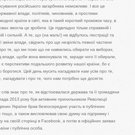
сування російського загарбника неможливе. І все це
жавної влади, політиків, чиновників, а простими
дної країни в світі, яка в такий короткий проміжок часу, в
овах змогла це зробити. Це підвладно тільки справжній і
ій і сильній. А те, що (на жаль!) не відбулось люстрації та
 зміни влади, свідчить про ще незрілість певної частини
 про те, що ми поки що не навчились обирати на виборах,
д влади, щоби вона виконувала те, заради чого її обирали,
с є перспективи подальшого розвитку нашої країни, бо є
но боротися. Цей день мусить нагадувати нам усім про те,
, нагадувати і про те, чого нам потрібно ще досягти.
лів знає про те, як відстоювалася держава та її громадяни
опада 2013 року був активним прихильником Революції
мадянин України брав безпосередню участь в публічних
х тощо, а також висловлював свою думку на підтримку і
у на своїй сторінці в Facebook, а потім в офіційних заявах
аїни і публічна особа.