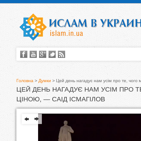
Головна
>
Думки
>
Цей день нагадує нам усім про те, чого 
ЦЕЙ ДЕНЬ НАГАДУЄ НАМ УСІМ ПРО Т
В
ЦІНОЮ, — САІД ІСМАГІЛОВ
и
є
т