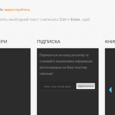
бо
зареєструйтесь
літь необхідний текст і натисніть
Ctrl + Enter
, щоб
ЕРИ
ПІДПИСКА
КНИ
Підпишіться на нашу розсилку та
отримуйте ексклюзивну інформацію
безпосередньо на Ваш поштову
скриньку!