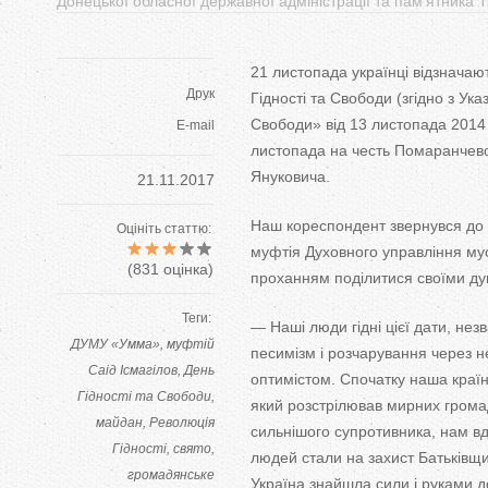
Донецької обласної державної адміністрації та пам'ятника
21 листопада українці відзначают
Друк
Гідності та Свободи (згідно з У
Свободи» від 13 листопада 2014 
E-mail
листопада на честь Помаранчевої
Януковича.
21.11.2017
Наш кореспондент звернувся до о
Оцініть статтю:
муфтія Духовного управління му
(
831
оцінка)
проханням поділитися своїми дум
Теги:
— Наші люди гідні цієї дати, нез
ДУМУ «Умма»
муфтій
песимізм і розчарування через не
Саід Ісмагілов
День
оптимістом. Спочатку наша краї
Гідності та Свободи
який розстрілював мирних грома
майдан
Революція
сильнішого супротивника, нам вда
Гідності
свято
людей стали на захист Батьківщи
громадянське
Україна знайшла сили і руками д