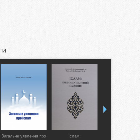
ГИ
Загальне уявлення про
Іслам:
Коран. Перекла