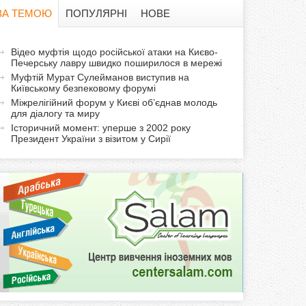
в
ЗА ТЕМОЮ
ПОПУЛЯРНІ
НОВЕ
а
а
Відео муфтія щодо російської атаки на Києво-
ф
Печерську лавру швидко поширилося в мережі
к
Муфтій Мурат Сулейманов виступив на
т
о
Київському безпековому форумі
и
Міжрелігійний форум у Києві об’єднав молодь
для діалогу та миру
р
в
Історичний момент: уперше з 2002 року
н
Президент України з візитом у Сирії
м
а
в
а
к
л
а
д
к
а