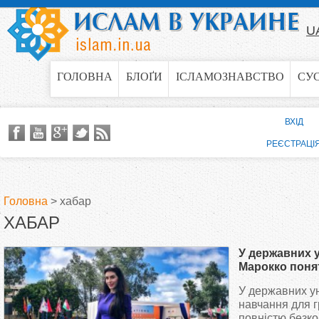
Jump to navigation
U
ГОЛОВНА
БЛОҐИ
ІСЛАМОЗНАВСТВО
СУ
ВХІД
РЕЄСТРАЦІ
Головна
>
хабар
ХАБАР
В
У державних 
и
Марокко понят
У державних у
є
навчання для 
повністю безко