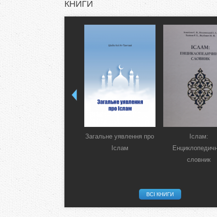
КНИГИ
Загальне уявлення про
Іслам:
Іслам
Енциклопедич
словник
ВСІ КНИГИ