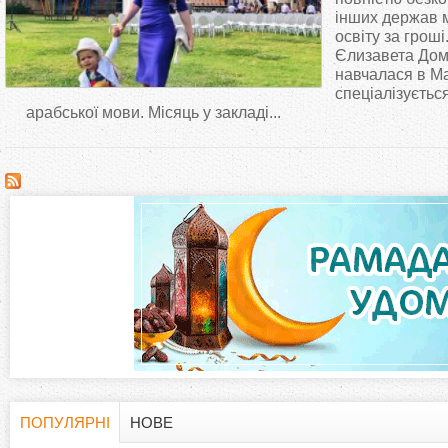
т
інших держав 
освіту за гроші
Єлизавета Дом
у
навчалася в Ма
спеціалізуєтьс
т
арабської мови. Місяць у закладі...
ПОПУЛЯРНІ
НОВЕ
(