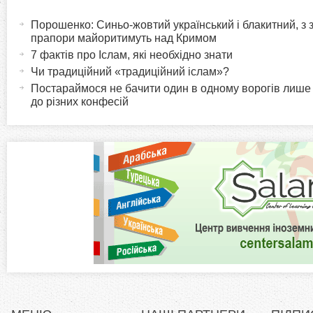
H
а
Порошенко: Синьо-жовтий український і блакитний, з
o
к
прапори майоритимуть над Кримом
т
7 фактів про Іслам, які необхідно знати
r
и
Чи традиційний «традиційний іслам»?
в
Постараймося не бачити один в одному ворогів лише
i
до різних конфесій
н
а
z
в
к
o
л
а
n
д
к
t
а
)
a
l