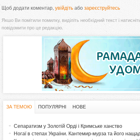
Щоб додати коментар,
увійдіть
або
зареєструйтесь
Якшо Ви помітили помилку, виділіть необхідний текст і натисніт
повідомити про це редакцію.
ЗА ТЕМОЮ
ПОПУЛЯРНІ
НОВЕ
H
(
а
Сепаратизм у Золотій Орді і Кримське ханство
o
к
Ногаї в степах України. Кантемир-мурза та його наща
т