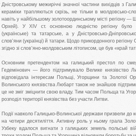
Дністровському межиріччі значної частини вихідців з Гали
кераміки трапляються скрізь, не тільки в молдовсько-сл
навіть у найбільшому золотоординському місті регіону — 
Орхей). У XIV ст. основною людністю регіону було 
(українське) та татарське, а у Дністровсько-Дніпровськ
слов’яни (українці) й татари. Щодо прикордонного регіону 
згідно зі слов’яно-молдовським літописом, це був «край т
Основним претендентом на галицький престол по сме
Гедемінович — його підтримувало Велике князівство Ли
відповідала інтересам Польщі, Угорщини та Золотої Ор
Волинського князівства Любарт також не знайшов підтримки
це не зміг зміцнити свою владу. Тим часом Польща та Уго
розподіл території князівства без участи Литви.
Події навколо Галицько-Волинської держави призвели до к
на чотири десятиліття. Активну роль у ньому грала Зол
Узбеку вдалося вигнати з галицьких земель польські ві
трохи згодом Польща та Угорщина відновили боротьбу за ці