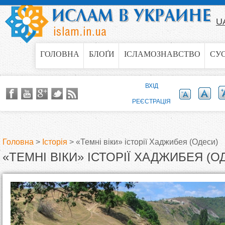
Jump to navigation
U
ГОЛОВНА
БЛОҐИ
ІСЛАМОЗНАВСТВО
СУ
ВХІД
РЕЄСТРАЦІЯ
Головна
>
Історія
>
«Темні віки» історії Хаджибея (Одеси)
«ТЕМНІ ВІКИ» ІСТОРІЇ ХАДЖИБЕЯ (О
В
и
є