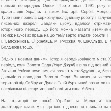
прямий попередник Одеси. Проте після 1991 року ве
краєзнавців України, а також Болгарії, Сербії, Молдо
Туреччини провела серйозну дослідницьку роботу з залуч
писемних джерел. Завдяки цьому вдалося отримати
історичного періоду, що його можна назвати «темними
Поміж наукових праць на цю тему варто згадати роботи Т. 
І. Сапожнікова, О. Узелаца, М. Руссєва, Ф. Шабульдо, Б. 
Болдирєва тощо.
Згідно з новими даними, історія середньовічного міста 
періоду, коли Золота Орда
(Улус Джучі)
взяла під повний 
За хана Узбека починається розквіт містобудування, без
діяльністю володаря Золотої Орди. Виникнення числен
території від Сибіру до Дунаю, їхній бурхливий розвиток та
наслідками цілеспрямованої політики хана Узбека.
На території нинішньої України та Молдови існ
золотоординських міст, що їхнє піднесення припало на 