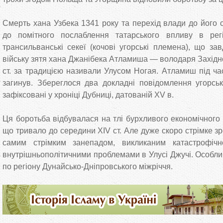
Смерть хана Узбека 1341 року та перехід влади до його 
до помітного послаблення татарського впливу в рег
трансильванські секеї (кочові угорські племена), що за
війську зятя хана Джанібека Атламиша — володаря Західног
ст. за традицією називали Улусом Ногая. Атламиш під час 
загинув. Збереглося два докладні повідомлення угорськи
зафіксовані у хроніці Дубниці, датованій XV в.
Ця боротьба відбувалася на тлі бурхливого економічного
що тривало до середини XIV ст. Але дуже скоро стрімке з
самим стрімким занепадом, викликаним катастрофіч
внутрішньополітичними проблемами в Улусі Джучі. Особли
по регіону Дунайсько-Дніпровського міжріччя.