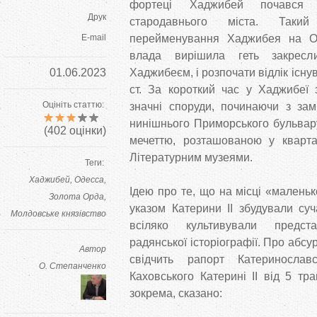
фортеці Хаджибей почався н
Друк
стародавнього міста. Так
E-mail
перейменування Хаджибея на Од
влада вирішила геть закресл
01.06.2023
Хаджибеєм, і розпочати відлік існув
ст. За короткий час у Хаджибеї 
Оцініть статтю:
значні споруди, починаючи з зам
нинішнього Приморського бульвару
(
402
оцінки)
мечеттю, розташованою у кварта
Літературним музеями.
Теги:
Хаджибей
Одесса
Ідею про те, що на місці «маленьк
Золота Орда
указом Катерини II збудували суч
Молдовське князівство
всіляко культивували предст
радянської історіографії. Про абсу
Автор
свідчить рапорт Катеринослав
О. Степанченко
Каховського Катерині II від 5 тр
зокрема, сказано: