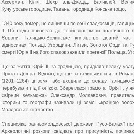
Аккерман, Кілія, Шехр аль-Джедід, Баликлей, Велик
Кучугурське городище, Тавань, городище Конське тощо.
1340 року помер, не лишивши по собі спадкоємців, галиць
II. Ця подія призвела до серйозної зміни політичного 
Європи. Галицько-Волинське князівство довгий ча
відносинах Польщі, Угорщини, Литви, Золотої Орди та Р
смерті Юрія II на його спадок заявили претензії Польща, У
Ще за життя Юрій II, за традицією, приділяв велику уваг
Прута і Дніпра. Відомо, що ще за галицьких князів Рома
(1201–1264) ці землі або входили до складу Галицько-
перебували під її опікою. Збереглася грамота Юрія II, у я
«вірний вельможа» Олександр Молдавович, правитель 
історики та географи називали ці землі «країною воло
Молдовське князівство.
Специфіка ранньомолдовської держави Русо-Валахії поляг
Археологічні розкопи свідчать про присутність, починаю