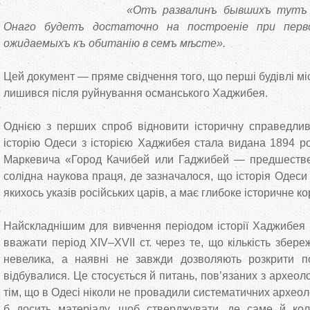
«Отъ развалинъ бывшихъ тутъ 
Онаго будетъ достаточно на построеніе при перв
ожидаемыхъ къ обитанію в семъ мѣсте».
Цей документ — пряме свідчення того, що перші будівлі мі
лишився після руйнування османського Хаджибея.
Однією з перших спроб відновити історичну справедливі
історію Одеси з історією Хаджибея стала видана 1894 ро
Маркевича «Город Качибей или Гаджибей — предшеств
солідна наукова праця, де зазначалося, що історія Одеси 
якихось указів російських царів, а має глибоке історичне ко
Найскладнішим для вивчення періодом історії Хаджибея (
вважати період XIV–XVII ст. через те, що кількість збе
невелика, а наявні не завжди дозволяють розкрити п
відбувалися. Це стосується й питань, пов’язаних з археол
тім, що в Одесі ніколи не провадили систематичних археоло
б досить матеріалу, щоб стверджувати, де саме й ко