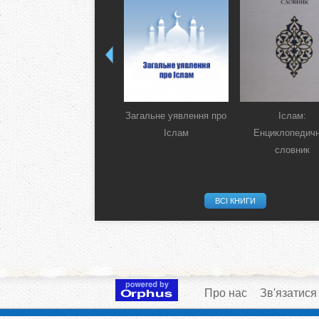
Загальне уявлення про
Іслам:
Іслам
Енциклопедич
словник
ВСІ КНИГИ
Про нас
Зв'язатися