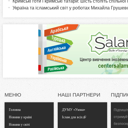
Кримські готи і кримські татари: шість століть спільної 
r
и
Україна та ісламський світ у роботах Михайла Грушев
в
i
н
а
z
в
к
o
л
а
n
д
к
t
а
)
a
МЕНЮ
НАШІ ПАРТНЕРИ
ПІДПИ
l
Головна
ДУМУ «Умма»
Підпишіт
T
отримуй
Новини у країні
Іслам для всіх
безпосе
Новини у світі