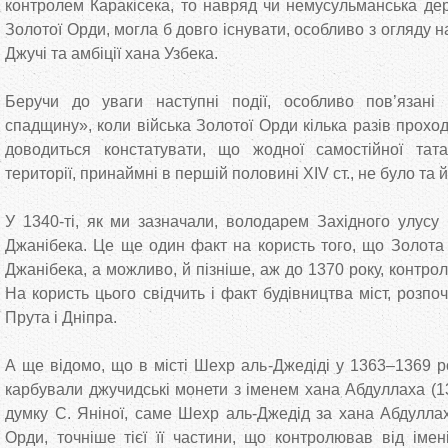
контролем Каракісека, то навряд чи немусульманська де
Золотої Орди, могла б довго існувати, особливо з огляду 
Джучі та амбіції хана Узбека.
Беручи до уваги наступні події, особливо пов’язані
спадщину», коли війська Золотої Орди кілька разів прохо
доводиться констатувати, що жодної самостійної тат
території, принаймні в першій половині XIV ст., не було та 
У 1340-ті, як ми зазначали, володарем Західного улусу
Джанібека. Це ще один факт на користь того, що Золота 
Джанібека, а можливо, й пізніше, аж до 1370 року, контрол
На користь цього свідчить і факт будівництва міст, розпо
Прута і Дніпра.
А ще відомо, що в місті Шехр аль-Джедіді у 1363–1369 р
карбували джучидські монети з іменем хана Абдуллаха (1
думку С. Яніної, саме Шехр аль-Джедід за хана Абдулла
Орди, точніше тієї її частини, що контролював від імен