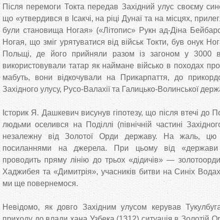
Після перемоги Токта передав Західний улус своєму синов
що «утвердився в Ісакчі, на ріці Дунаї та на місцях, прилег
були становища Ногая» («Літопис» Рукн ад-Діна Бейбар
Ногая, що зміг урятуватися від військ Токти, був онук Нога
Польщі, де його прийняли разом із загоном у 3000 в
використовували татар як наймане військо в походах проти
мабуть, вони відкочували на Прикарпаття, до прикорд
Західного улусу, Русо-Валахії та Галицько-Волинської держ
Історик Я. Дашкевич висунув гіпотезу, що після втечі до П
людьми оселився на Поділлі (північній частині Західног
незалежну від Золотої Орди державу. На жаль, цю 
посиланнями на джерела. При цьому від «держави 
проводить пряму лінію до трьох «дідичів» — золотоордин
Хаджибея та «Димитрія», учасників битви на Синіх Водах 
ми ще повернемося.
Невідомо, як довго Західним улусом керував Тукулбуга
приходу до влади хана Узбека (1312) ситуація в Золотій О