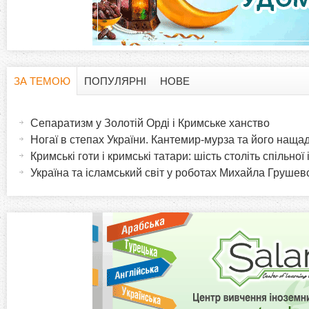
ЗА ТЕМОЮ
ПОПУЛЯРНІ
НОВЕ
H
(
а
Сепаратизм у Золотій Орді і Кримське ханство
o
к
Ногаї в степах України. Кантемир-мурза та його наща
т
Кримські готи і кримські татари: шість століть спільної 
r
и
Україна та ісламський світ у роботах Михайла Грушев
в
i
н
а
z
в
к
o
л
а
n
д