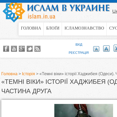
Jump to navigation
U
ГОЛОВНА
БЛОҐИ
ІСЛАМОЗНАВСТВО
СУ
ВХІД
РЕЄСТРАЦІЯ
Головна
>
Історія
>
«Темні віки» історії Хаджибея (Одеси).
«ТЕМНІ ВІКИ» ІСТОРІЇ ХАДЖИБЕЯ (О
В
ЧАСТИНА ДРУГА
и
є