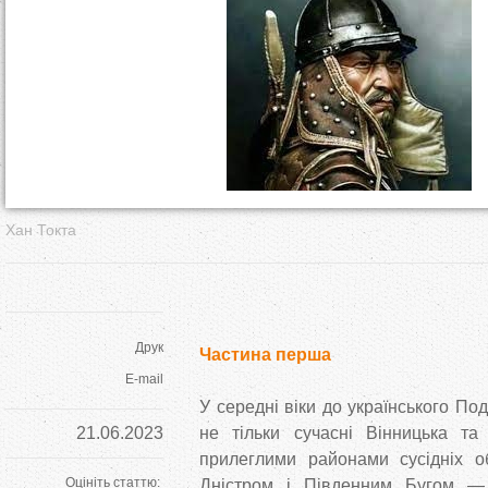
т
у
т
Хан Токта
Друк
Частина перша
E-mail
У середні віки до українського П
21.06.2023
не тільки сучасні Вінницька та
прилеглими районами сусідніх о
Оцініть статтю:
Дністром і Південним Бугом —