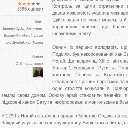
Контроль за цими стратегічно 
(
366
оцінки)
давав можливість участи в міжнародн
здійснювали не лише морем, а 
Теги:
караванних шляхів, що брали
Золота Орда
Аккерман
шовковому шляху.
Беклярбек Ногай
Шехр
аль-Джедід
хан Токта
Одним із перших володарів, що
Поділля, був некоронований хан За
Автор
Ногай. Ще наприкінці XIII ст. він о
О. Степанченко
Болгарії, Угорщини, Руси та Пол
контроль Сербію та Візантійсь
складалася з різних тюркських пле
одне століття кочували в Надчо
землю своїм домом. Основу армії становили печеніги, по
підкорені ханом Бату та інкорпоровані в монгольське війсь
У 1290-х Ногай остаточно порвав з Золотою Ордою, на ко
Західний улус на незалежну державу. Вирішальна битва, на