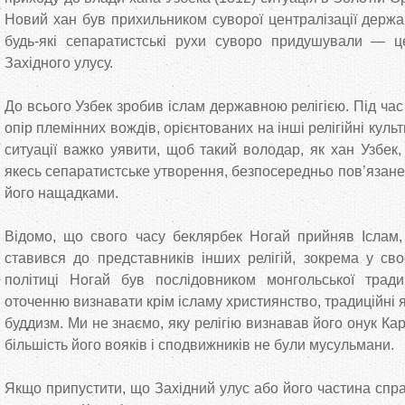
Новий хан був прихильником суворої централізації держа
будь-які сепаратистські рухи суворо придушували — ц
Західного улусу.
До всього Узбек зробив іслам державною релігією. Під час
опір племінних вождів, орієнтованих на інші релігійні культ
ситуації важко уявити, щоб такий володар, як хан Узбек,
якесь сепаратистське утворення, безпосередньо пов’язан
його нащадками.
Відомо, що свого часу беклярбек Ногай прийняв Іслам,
ставився до представників інших релігій, зокрема у своє
політиці Ногай був послідовником монгольської тради
оточенню визнавати крім ісламу християнство, традиційні я
буддизм. Ми не знаємо, яку релігію визнавав його онук Ка
більшість його вояків і сподвижників не були мусульмани.
Якщо припустити, що Західний улус або його частина спра