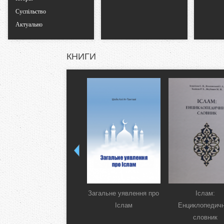
Суспільство
Актуально
КНИГИ
Загальне уявлення про
Іслам:
Іслам
Енциклопедич
словник