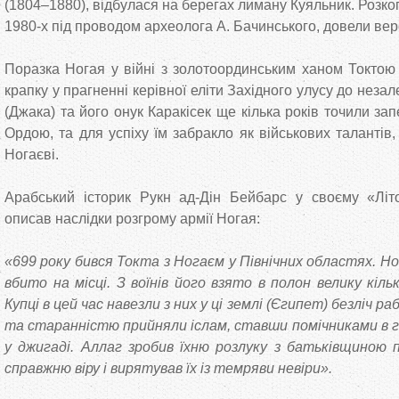
(1804–1880), відбулася на берегах лиману Куяльник. Розко
1980-х під проводом археолога А. Бачинського, довели вер
Поразка Ногая у війні з золотоординським ханом Токтою
крапку у прагненні керівної еліти Західного улусу до нез
(Джака) та його онук Каракісек ще кілька років точили за
Ордою, та для успіху їм забракло як військових талантів,
Ногаєві.
Арабський історик Рукн ад-Дін Бейбарс у своєму «Літо
описав наслідки розгрому армії Ногая:
«699 року бився Токта з Ногаєм у Північних областях. Но
вбито на місці. З воїнів його взято в полон велику кільк
Купці в цей час навезли з них у ці землі (Єгипет) безліч ра
та старанністю прийняли іслам, ставши помічниками в 
у джигаді. Аллаг зробив їхню розлуку з батьківщиною 
справжню віру і вирятував їх із темряви невіри».