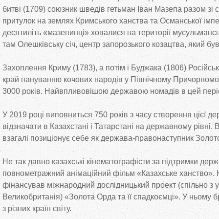
битві (1709) союзник шведів гетьман Іван Мазепа разом зі
притулок на
землях Кримського ханства та
Османської імпе
десятиліть
«
мазепинці
»
ховалися на
території мусульманс
там Олешківську січ, центр запорозького козацтва, який був
Захоплення Криму (1783), а
потім і Буджака (1806) Російс
край пануванню кочових народів у
Північному Причорномор
3000 років. Найвпливовішою державою номадів в
цей пері
У
2019 році виповниться 750 років з
часу створення цієї д
відзначати в
Казахстані і Татарстані на
державному рівні. 
взагалі позиціонує себе як
держава-правонаступник
Золото
Не
так давно казахські кінематографісти за
підтримки держ
повнометражний анімаційний фільм
«
Казахське ханство
»
.
фінансував міжнародний дослідницький проект (спільно з
Великобританія)
«
Золота Орда та
її спадкоємці
»
. У
ньому б
з
різних країн світу.