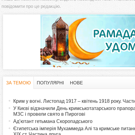
повідомити про це редакцію.
ЗА ТЕМОЮ
ПОПУЛЯРНІ
НОВЕ
H
(
а
Крим у вогні. Листопад 1917 – квітень 1918 року. Час
o
к
У Києві відзначили День кримськотатарського прапора:
т
МЗС і провели свято в Пирогові
r
и
Ад’ютант гетьмана Скоропадського
в
Єгипетська імперія Мухаммеда Алі та кримське питанн
i
XIX ст. Частина друга