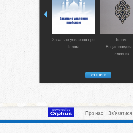
Загальне уявлення про
Іслам:
Іслам
Енциклопедич
словник
ВСІ КНИГИ
Про нас
Зв'язатися