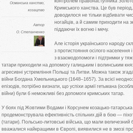
контролем правонаступника Золото
Османська ханство
Кримського ханства. Це
був період
козацтво
доводилося не
тільки відбивати чи
ногайців, а
й
самим приходити на
з
Автор
піддаючи їх вогню і мечу.
О. Степанченко
Але історія українського народу ск
з
протистояння осілого населення і 
з
взаємодопомоги і підтримки у
тяж
татари приходили на
допомогу галицьким і волинським кня
агресивні устремління Польщі та
Литви. Можна також згада
війни Богдана Хмельницького (1648
–
1657). За
всієї неодно
епізодів, потрібно визнати, що
успіхи армії гетьмана (особ
війни) були
б неможливі без допомоги кримських татар.
У
боях під Жовтими Водами і Корсунем
козацько-татарська
продемонструвала ефективність спільних дій в
бою
—
піхот
(татари).
Польсько-литовські
війська, що
мали величезний б
вважалися найкращими в
Європі, виявилися не
в
змозі пр