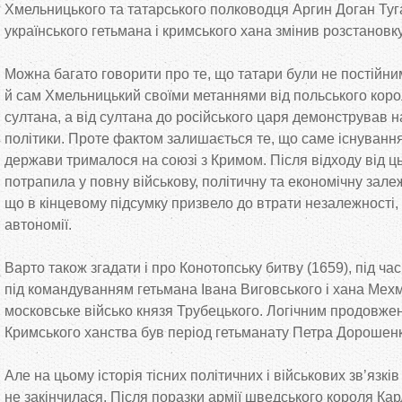
Хмельницького та
татарського полководця Аргин Доган Туг
українського гетьмана і кримського хана змінив розстановку
Можна багато говорити про те, що
татари були не
постійни
й
сам Хмельницький своїми метаннями від польського коро
султана, а
від султана до
російського царя демонстрував 
політики. Проте фактом залишається те, що
саме існування
держави трималося на
союзі з
Кримом. Після відходу від ц
потрапила у
повну військову, політичну та
економічну залеж
що
в
кінцевому підсумку призвело до
втрати незалежності,
автономії.
Варто також згадати і про Конотопську битву (1659), під ча
під командуванням гетьмана Івана Виговського і хана Мех
московське військо князя Трубецького. Логічним продовжен
Кримського ханства був період гетьманату Петра Дорошенк
Але на
цьому історія тісних політичних і військових зв’язків
не
закінчилася. Після поразки армії шведського короля Карл