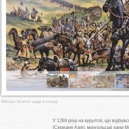
т
у
т
Військо Золотої орди в поході
У
1269 році на
курултаї, що
відбувс
(Середня Азія), монгольські хани
М