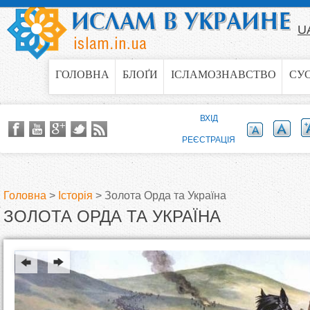
Jump to navigation
U
ГОЛОВНА
БЛОҐИ
ІСЛАМОЗНАВСТВО
СУ
ВХІД
РЕЄСТРАЦІЯ
Головна
>
Історія
>
Золота Орда та Україна
ЗОЛОТА ОРДА ТА УКРАЇНА
В
и
є