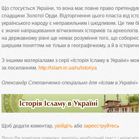
Що
стосується України, то
вона має повне право претендув
спадщини Золотої Орди. Відторгнення цього пласта від істор
українського народу є неправильним і шкідливим. Це
тим б
є значні напрацювання вітчизняних істориків та
археологів
на
державному рівні ще
немає розуміння того, що
соборніс
ширшим поняттям не
тільки в
географічному, а
й
в
історичн
З
іншими матеріалами з
серії
«
Історія Ісламу в
Україні
»
мож
за
посиланням.
http://islam.in.ua/ru/istoriya
Олександр Степанченко спеціально для
«
Іслам в
Україні
»
Щоб додати коментар,
увійдіть
або
зареєструйтесь
Якшо Ви помітили помилку, виділіть необхідний текст і натисніт