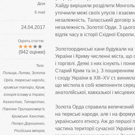
Друк
Хайду вирішили розділити Монголь
E-mail
уточнили межі своїх улусів і взаємн
незалежність. Таласський договір
з
24.04.2017
незалежність Золотої Орди. З
цього
відлік часу в
історії Східної Європи.
Оцініть статтю:
Золотоординські хани будували на
(
942
оцінки)
України і Криму численні міста, що
і торгівлі. Деякі з
них існують і пони
Теги:
Старий Крим та
ін.). З
поширенням 
Польща
Литва
Золота
і сходу України в
XIII
–
XV
ст. виникла
Орда
тюркські народи
що
містила в
собі компоненти серед
кримські татари
Крим
анатолійської, кавказької і місцеви
історія Ісламу в Україні
Казахстан
Татарстан
Золота Орда справила величезний
Північне Причорномор’я
на
тюркські народи, але і на
формув
Кримське Ханство
українського етносу. Аж
до
першої п
Петро Дорошенко
частина території сучасної України
Російська імперія