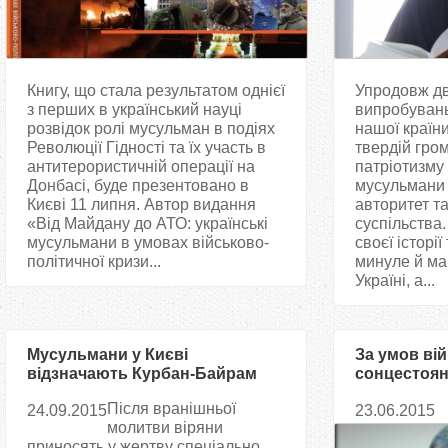
Книгу, що стала результатом однієї
Упродовж дв
з перших в український науці
випробувань
розвідок ролі мусульман в подіях
нашої країни
Революції Гідності та їх участь в
твердій гром
антитерористичній операції на
патріотизму 
Донбасі, буде презентовано в
мусульмани 
Києві 11 липня. Автор видання
авторитет т
«Від Майдану до АТО: українські
суспільства.
мусульмани в умовах військово-
своєї історі
політичної кризи...
минуле й ма
Україні, а...
Мусульмани у Києві
За умов вій
відзначають Курбан-Байрам
сонцестоянн
мусульмани
Після вранішньої
24.09.2015
23.06.2015
Рамадану
молитви віряни
приносять у жертву спеціально