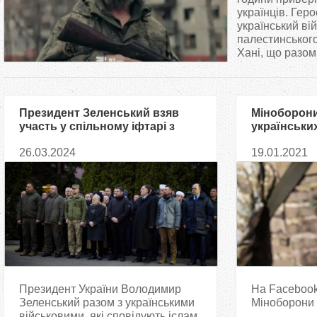
т
українців. Гер
український в
палестинського
у
Хані, що разом
т
Президент Зеленський взяв
Міноборони
участь у спільному іфтарі з
українськи
представниками
сповідують
26.03.2024
19.01.2021
мусульманської спільноти
України
Президент України Володимир
На Facebook
Зеленський разом з українськими
Міноборони з
військовими, які сповідують іслам,