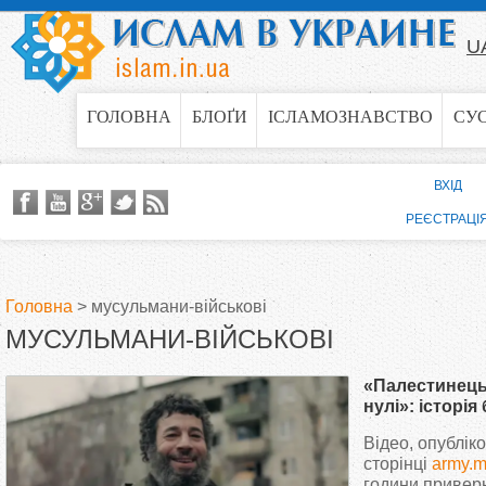
Jump to navigation
U
ГОЛОВНА
БЛОҐИ
ІСЛАМОЗНАВСТВО
СУ
ВХІД
РЕЄСТРАЦІ
Головна
>
мусульмани-військові
МУСУЛЬМАНИ-ВІЙСЬКОВІ
В
«Палестинець 
и
нулі»: історія
хвилю підтри
Відео, опублік
є
сторінці
army.m
години приверн