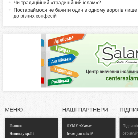
r
и
Чи традиційний «традиційний іслам»?
в
Постараймося не бачити один в одному ворогів лише
i
до різних конфесій
н
а
z
в
к
o
л
а
n
д
к
t
а
)
a
l
МЕНЮ
НАШІ ПАРТНЕРИ
ПІДПИ
T
Головна
ДУМУ «Умма»
Підпишіт
a
отримуй
Новини у країні
Іслам для всіх