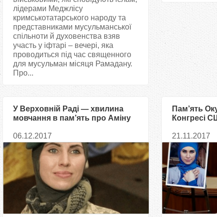
лідерами Меджлісу
кримськотатарського народу та
представниками мусульманської
спільноти й духовенства взяв
участь у іфтарі – вечері, яка
проводиться під час священного
для мусульман місяця Рамадану.
Про...
У Верховній Раді — хвилина
Пам’ять Ок
мовчання в пам’ять про Аміну
Конгресі С
Окуєву
06.12.2017
21.11.2017