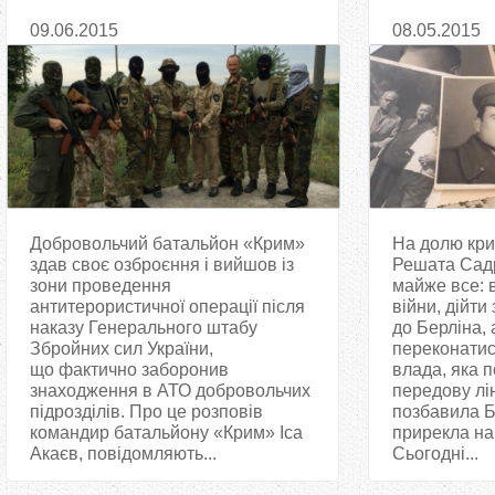
зброю
депортація
09.06.2015
08.05.2015
Добровольчий батальйон «Крим»
На долю кри
здав своє озброєння і вийшов із
Решата Сад
зони проведення
майже все: 
антитерористичної операції після
війни, дійти
наказу Генерального штабу
до Берліна, 
Збройних сил України,
переконатися
що фактично заборонив
влада, яка 
знаходження в АТО добровольчих
передову лі
підрозділів. Про це розповів
позбавила Б
командир батальйону «Крим» Іса
прирекла на 
Акаєв, повідомляють...
Сьогодні...