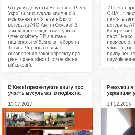
5 грудня депутати Верховної Ради
У Палаті пр
України вшанували хвилиною
США 14 лис
мовчання пам’ять загиблого
пам’ять заги
ветерана АТО Аміни Окуєвої. З
ветерана АТ
такою пропозицією виступила
Конгресмен 
член комітету ВР з питань
партії Марсі
національної безпеки і оборони
промовою, 
Тетяна Чорновіл під час
убивств, орг
обговорення законопроекту про
припущення
рівні права жінок і чоловіків на
опубліковано
військовій...
В Києві презентують книгу про
Революція 
участь мусульман в подіях на
українцям 
Майдані та АТО
мусульман,
10.07.2017
14.12.2015
Ісмагілов