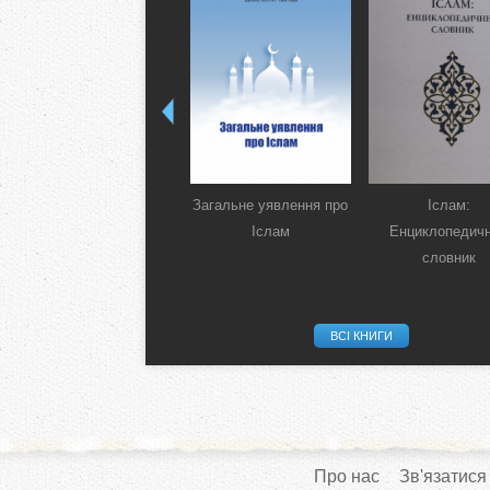
Загальне уявлення про
Іслам:
Іслам
Енциклопедич
словник
ВСІ КНИГИ
Про нас
Зв'язатися