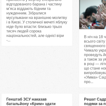
відгодованого барана і частину
м’яса віддають бідним та
нужденним. Зібралися
мусульмани на вранішню молитву
і в Києві. У столичної мечеті яблуку
ніде було впасти: близько трьох
тисяч людей сорока
національностей, але однієї віри
В ніч на 18
-...
всього світу
священного 
Чимало укра
проведуть й
а також за 
в році — лі
що стане н
випробовув
«Умма» Саід
про...
Генштаб ЗСУ наказав
Решат Садр
батальйону «Крим» здати
подяки за 