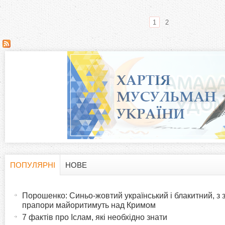
1
2
С
т
о
р
і
н
ПОПУЛЯРНІ
НОВЕ
H
(
к
а
Порошенко: Синьо-жовтий український і блакитний, з
o
к
прапори майоритимуть над Кримом
и
т
7 фактів про Іслам, які необхідно знати