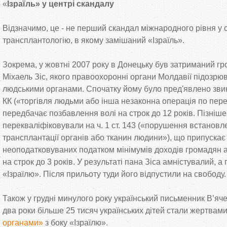
«
Ізраїль» у центрі скандалу
Відзначимо, це - не перший скандал міжнародного рівня у 
трансплантологію, в якому замішаний «Ізраїль».
Зокрема, у жовтні 2007 року в Донецьку був затриманий г
Міхаель Зіс, якого правоохоронні органи Молдавії підозрюв
людськими органами. Спочатку йому було пред'явлено звину
КК («торгівля людьми або інша незаконна операція по пер
передбачає позбавлення волі на строк до 12 років. Пізніш
перекваліфіковували на ч. 1 ст. 143 («порушення встановл
трансплантації органів або тканин людини»), що припускає
неоподатковуваних податком мінімумів доходів громадян
на строк до 3 років. У результаті пана Зіса амністувалий, а
«Ізраїлю». Після прильоту туди його відпустили на свободу.
Також у грудні минулого року український письменник В’яче
два роки більше 25 тисяч українських дітей стали жертвам
органами»
з боку «Ізраїлю».