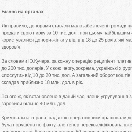
Бізнес на органах
Як правило, донорами ставали малозабезпечені громадян
продати свою нирку за 10 тис. дол., при цьому найбільшим
користувалися донори-жінки у віці від 18 до 25 років, які 
здоров'я.
За словами Ю.Кучера, за кожну операцію реципієнт платив
до 200 тис. доларів. У свою чергу, зокрема, українські хіру
«послуги» від 10 до 20 тис. дол. А загальний оборот коштів 
складав приблизно 18 млн. дол. в рік.
Всього ж, як встановлено в даний час, члени угрупування за
заробили більше 40 млн. дол.
Кримінальна справа, над якою оперативники працювали дев
була порушена по факту, але тепер перекваліфікована вже
першому етапі було встановлено 50 донорів, що проходять 