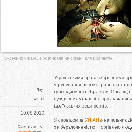
т
у
т
Нужденних українців розбирали на органи для ізраїльтян
Українськими правоохоронними ор
угрупування чорних трансплантолог
Друк
громадянином «Ізраїлю». Органи, 
E-mail
нужденних українців, призначалис
ізраїльських реципієнтів.
10.08.2010
Як повідомив
УНІАН
начальник Д
Оцініть статтю:
з кіберзлочинністю і торгівлею лю