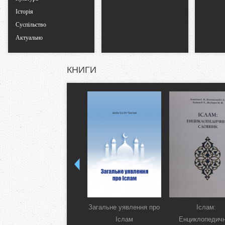
Історія
Суспільство
Актуально
КНИГИ
Загальне уявлення про
Іслам:
Іслам
Енциклопедич