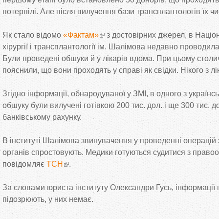
потерпілі. Але після вилучення бази трансплантологів їх чи
Як стало відомо
«Фактам»
з достовірних джерел, в Націо
хірургії і трансплантології ім. Шалімова недавно проводил
Були проведені обшуки й у лікарів вдома. При цьому стол
пояснили, що вони проходять у справі як свідки. Нікого з л
Згідно інформації, обнародуваної у ЗМІ, в одного з українсь
обшуку були вилучені готівкою 200 тис. дол. і ще 300 тис. 
банківському рахунку.
В інституті Шалімова звинувачення у проведенні операцій
органів спростовують. Медики готуються судитися з право
повідомляє
ТСН
.
За словами юриста інституту Олександри Гусь, інформації п
підозрюють, у них немає.