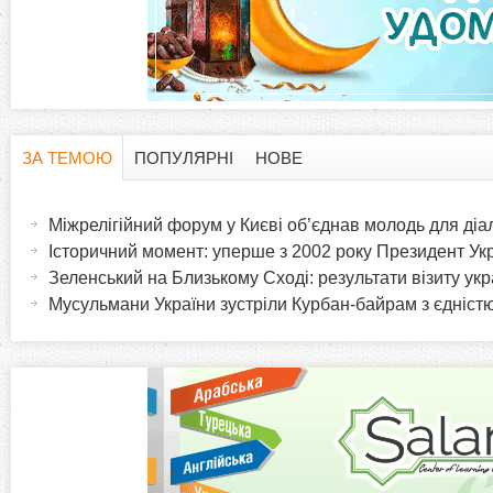
ЗА ТЕМОЮ
ПОПУЛЯРНІ
НОВЕ
H
(
а
Міжрелігійний форум у Києві об’єднав молодь для діа
o
к
Історичний момент: уперше з 2002 року Президент Укра
т
Зеленський на Близькому Сході: результати візиту ук
r
и
Мусульмани України зустріли Курбан-байрам з єдніст
в
i
н
а
z
в
к
o
л
а