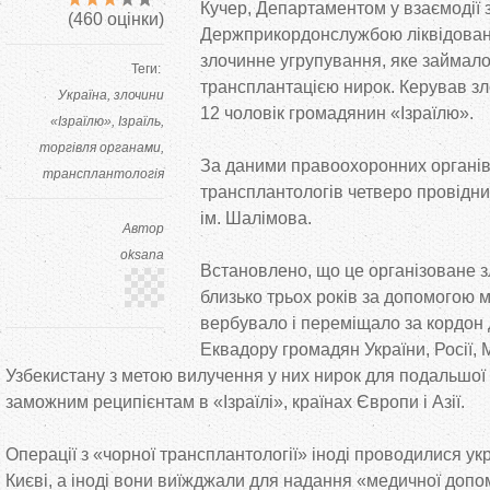
Кучер, Департаментом у взаємодії 
(
460
оцінки)
Держприкордонслужбою ліквідован
злочинне угрупування, яке займал
Теги:
трансплантацією нирок. Керував з
Україна
злочини
12 чоловік громадянин «Ізраїлю».
«Ізраїлю»
Ізраїль
торгівля органами
За даними правоохоронних органів
трансплантологія
трансплантологів четверо провідних 
ім. Шалімова.
Автор
oksana
Встановлено, що це організоване 
близько трьох років за допомогою м
вербувало і переміщало за кордон
Еквадору громадян України, Росії, 
Узбекистану з метою вилучення у них нирок для подальшої
заможним реципієнтам в «Ізраїлі», країнах Європи і Азії.
Операції з «чорної трансплантології» іноді проводилися ук
Києві, а іноді вони виїжджали для надання «медичної допо