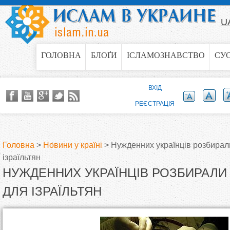
Jump to navigation
U
ГОЛОВНА
БЛОҐИ
ІСЛАМОЗНАВСТВО
СУ
ВХІД
РЕЄСТРАЦІЯ
Головна
>
Новини у країні
>
Нужденних українців розбирал
ізраїльтян
В
НУЖДЕННИХ УКРАЇНЦІВ РОЗБИРАЛИ
и
ДЛЯ ІЗРАЇЛЬТЯН
є