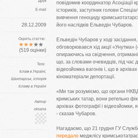
Друк
повідомив координатор Асоціації к
E-mail
істориків, заступник голови Спеціал
вивчення геноциду кримськотатарс
28.12.2009
його наслідків Ельведін Чубаров.
Оцініть статтю:
Ельведін Чубаров у ході засідання,
обговорювався хід акції «Унутма» 
(
519
оцінки)
опираючись на свідчення, отримані в
що, за словами очевидців, під час 
Теги:
відеозйомка вагонів і, що в архіва
Іслам в Україні
кіноматеріали депортації.
Шахтарськ
історія
Ісламу в Україні
«Ми так розуміємо, що органи НКВД
кримських татар, вони ретельно фік
Автор
архівах фотографії і відеозйомки, я
oksana
- сказав Чубаров.
Нагадаємо, що 21 грудня ГУ Служб
передало
меджлісу кримськотатрас