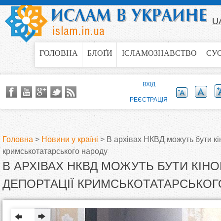
Jump to navigation
U
ГОЛОВНА
БЛОҐИ
ІСЛАМОЗНАВСТВО
СУ
ВХІД
РЕЄСТРАЦІЯ
Головна
>
Новини у країні
>
В архівах НКВД можуть бути кі
кримськотатарського народу
В
В АРХІВАХ НКВД МОЖУТЬ БУТИ КІН
и
ДЕПОРТАЦІЇ КРИМСЬКОТАТАРСЬКОГ
є