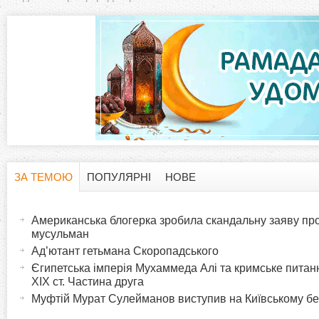
ЗА ТЕМОЮ
ПОПУЛЯРНІ
НОВЕ
H
(
а
Американська блогерка зробила скандальну заяву про
o
к
мусульман
т
Ад’ютант гетьмана Скоропадського
r
и
Єгипетська імперія Мухаммеда Алі та кримське питанн
XIX ст. Частина друга
в
i
Муфтій Мурат Сулейманов виступив на Київському б
н