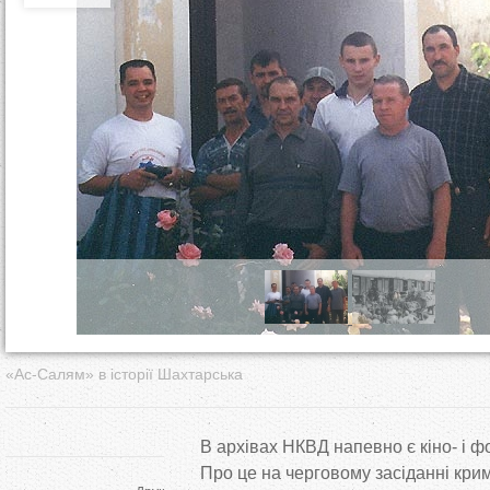
т
у
т
«Ас-Салям» в історії Шахтарська
В архівах НКВД напевно є кіно- і ф
Про це на черговому засіданні крим