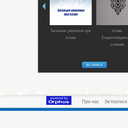
Загальне уявлення про
Іслам:
Іслам
Енциклопедич
словник
ВСІ КНИГИ
Про нас
Зв'язатися