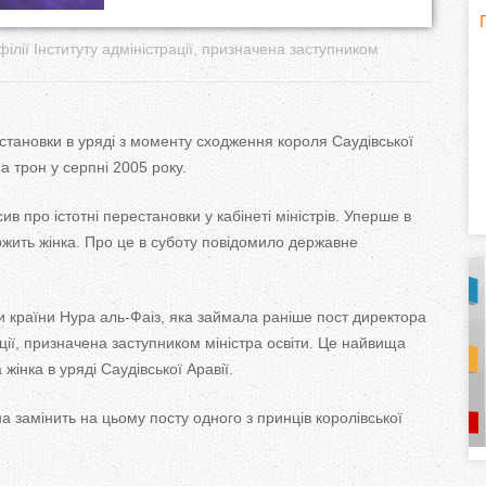
H
(
ілії Інституту адміністрації, призначена заступником
o
r
становки в уряді з моменту сходження короля Саудівської
на трон у серпні 2005 року.
i
ив про істотні перестановки у кабінеті міністрів. Уперше в
z
ержить жінка. Про це в суботу повідомило державне
o
n
и країни Нура аль-Фаіз, яка займала раніше пост директора
рації, призначена заступником міністра освіти. Це найвища
t
жінка в уряді Саудівської Аравії.
a
а замінить на цьому посту одного з принців королівської
l
)