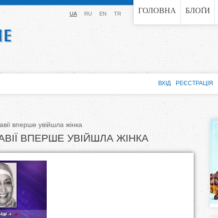
Jump to navigation
ГОЛОВНА
БЛОҐИ
UA
RU
EN
TR
ВХІД
РЕЄСТРАЦІЯ
авії вперше увійшла жінка
АВІЇ ВПЕРШЕ УВІЙШЛА ЖІНКА