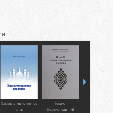
ГИ
Загальне уявлення про
Іслам:
Коран. Перекла
Іслам
Енциклопедичний
смислів українсь