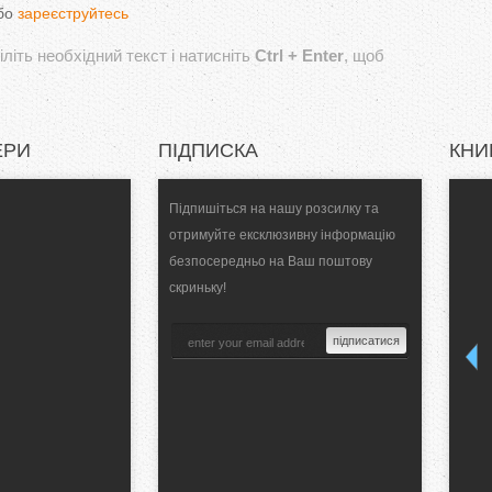
бо
зареєструйтесь
літь необхідний текст і натисніть
Ctrl + Enter
, щоб
ЕРИ
ПІДПИСКА
КНИ
Підпишіться на нашу розсилку та
отримуйте ексклюзивну інформацію
безпосередньо на Ваш поштову
скриньку!