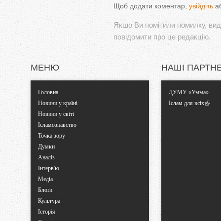
Щоб додати коментар,
увійдіть
а
Якшо Ви помітили помилку, виді
повідомити про це редакцію.
МЕНЮ
НАШІ ПАРТН
Головна
ДУМУ «Умма»
Новини у країні
Іслам для всіх
Новини у світі
Ісламознавство
Точка зору
Думки
Аналіз
Інтерв'ю
Медіа
Блоґи
Культура
Історія