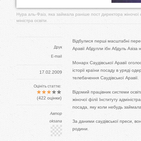
у
т
Нура аль-Фаіз, яка займала раніше пост директора жіночої ф
міністра освіти.
Відбулися перші масштабні пере
Друк
Аравії Абдулли ібн Абдуль Азіза 
E-mail
Монарх Саудівської Аравії оголос
історії країни посаду в уряді од
17.02.2009
телебачення Саудівської Аравії.
Оцініть статтю:
Відомий працівник системи освіт
(
422
оцінки)
жіночої філії Інституту адмініст
посада, яку коли небудь займала 
Автор
За даними саудівської преси, вон
oksana
родини.