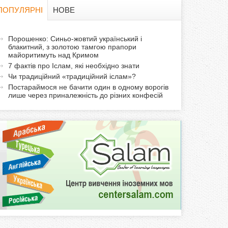
в
ПОПУЛЯРНІ
НОВЕ
а
а
Порошенко: Синьо-жовтий український і
ф
блакитний, з золотою тамгою прапори
к
майоритимуть над Кримом
т
о
7 фактів про Іслам, які необхідно знати
и
Чи традиційний «традиційний іслам»?
р
в
Постараймося не бачити один в одному ворогів
лише через приналежність до різних конфесій
н
м
а
в
а
к
л
а
д
к
а