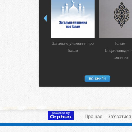
Загальне уявлення про
Іслам:
Іслам
Енциклопедич
словник
ВСІ КНИГИ
Про нас
Зв'язатися