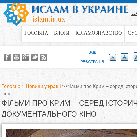
Jump to navigation
U
ГОЛОВНА
БЛОҐИ
ІСЛАМОЗНАВСТВО
СУ
ВХІД
РЕЄСТРАЦІЯ
Головна
>
Новини у країні
>
Фільми про Крим − серед істо
кіно
В
ФІЛЬМИ ПРО КРИМ − СЕРЕД ІСТОРИ
и
ДОКУМЕНТАЛЬНОГО КІНО
є