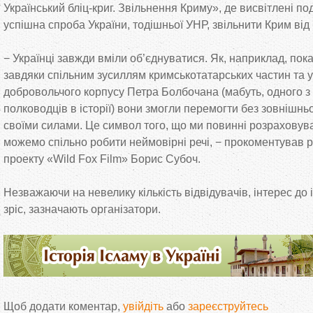
Український бліц-криг. Звільнення Криму», де висвітлені под
успішна спроба України, тодішньої УНР, звільнити Крим від
− Українці завжди вміли об’єднуватися. Як, наприклад, пок
завдяки спільним зусиллям кримськотатарських частин та у
добровольчого корпусу Петра Болбочана (мабуть, одного 
полководців в історії) вони змогли перемогти без зовнішнь
своїми силами. Це символ того, що ми повинні розраховува
можемо спільно робити неймовірні речі, − прокоментував р
проекту «Wild Fox Film» Борис Субоч.
Незважаючи на невелику кількість відвідувачів, інтерес до 
зріс, зазначають організатори.
Щоб додати коментар,
увійдіть
або
зареєструйтесь