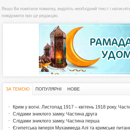
Якшо Ви помітили помилку, виділіть необхідний текст і натисніт
повідомити про це редакцію.
ЗА ТЕМОЮ
ПОПУЛЯРНІ
НОВЕ
H
(
а
Крим у вогні. Листопад 1917 – квітень 1918 року. Час
o
к
Слідами зниклого замку. Частина друга
т
Слідами зниклого замку. Частина перша
r
и
Єгипетська імперія Мухаммеда Алі та кримське питанн