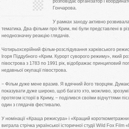
розповідає організатор і координа
Гончарова.
У рамках заходу активно розвивала
тематика. Два фільми про Крим, які були представлені в рі
неоднозначну реакцію глядачів.
Чотирьохсерійний фільм-розслідування харківського режи
Ігоря Піддубного «Крим. Курорт суворого режиму», який ро
півострова з 1783 по 1991 рік, відображає принциповий пог
недавньої окупації півострова.
− Фільм дуже мене вразив. Я вдячний його творцям. Думаю
показувати дуже широко, щоб багато хто, можливо, зрозумі
протягом історії в Криму, − поділився своїми відчуттями пі
один з глядачів фестивалю.
У номінації «Краща режисура» і «Кращий короткометражни
виграла стрічка української історичної студії Wild Fox Film