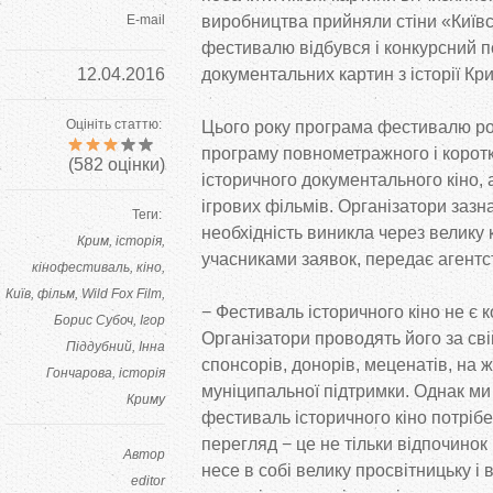
E-mail
виробництва прийняли стіни «Київс
фестивалю відбувся і конкурсний п
12.04.2016
документальних картин з історії Кр
Оцініть статтю:
Цього року програма фестивалю роз
програму повнометражного і корот
(
582
оцінки)
історичного документального кіно, 
ігрових фільмів. Організатори зазн
Теги:
необхідність виникла через велику 
Крим
історія
учасниками заявок, передає агент
кінофестиваль
кіно
Київ
фільм
Wild Fox Film
− Фестиваль історичного кіно не є 
Борис Субоч
Ігор
Організатори проводять його за сві
Піддубний
Інна
спонсорів, донорів, меценатів, на ж
Гончарова
історія
муніципальної підтримки. Однак ми
Криму
фестиваль історичного кіно потрібе
перегляд − це не тільки відпочинок 
Автор
несе в собі велику просвітницьку і 
editor