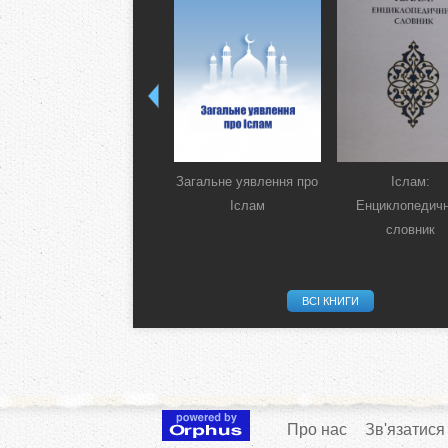
Загальне уявлення про
Іслам:
Іслам
Енциклопедич
словник
ВСІ КНИГИ
Про нас
Зв'язатися