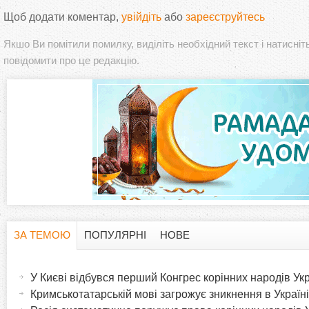
Щоб додати коментар,
увійдіть
або
зареєструйтесь
Якшо Ви помітили помилку, виділіть необхідний текст і натисніт
повідомити про це редакцію.
ЗА ТЕМОЮ
ПОПУЛЯРНІ
НОВЕ
H
(
а
У Києві відбувся перший Конгрес корінних народів Ук
o
к
Кримськотатарській мові загрожує зникнення в Україні
т