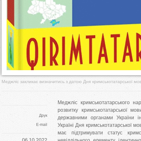
т
у
т
Меджліс закликає визначитись з датою Дня кримськотатарської мов
Меджліс кримськотатарського нар
розвитку кримськотатарської мо
Друк
державними органами України і
E-mail
Україні Дня кримськотатарської мов
має підтримувати статус кримс
06.10.2022
невіддільного елементу ідентично