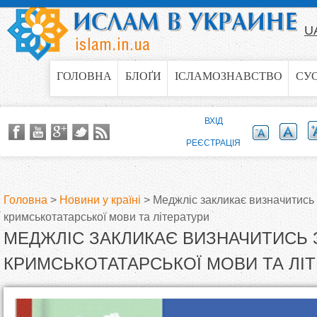
Jump to navigation
U
ГОЛОВНА
БЛОҐИ
ІСЛАМОЗНАВСТВО
СУ
ВХІД
РЕЄСТРАЦІЯ
Головна
>
Новини у країні
>
Меджліс закликає визначитись
кримськотатарської мови та літератури
В
МЕДЖЛІС ЗАКЛИКАЄ ВИЗНАЧИТИСЬ 
и
КРИМСЬКОТАТАРСЬКОЇ МОВИ ТА ЛІ
є