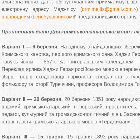
альтернативних дат з обґрунтуванням прийматимуть до 
електронну адресу Меджлісу (
qrm.mejlis@gmail.com
)
відповідним фейсбук-дописом
представницького органу.
Пропоновані дати Дня кримськотатарської мови і л
Варіант I — 6 березня.
На одному з найдавніших збереж
Кримського ханства, першого кримського хана Хаджи Ґе
Тавукъ йылы — 857». За григоріанським календарем —
Переклад ярлика Хаджи Герая російською мовою вперше о
збірці творів сходознавця-тюрколога, спеціаліста з тур
фольклору та історії Туреччини, професора Володимира Го
Варіант II — 20 березня.
20 березня 1851 року народивс
відомий кримськотатарський і тюркський просвітитель,
педагог, культурний та громадсько-політичний діяч. Засно
історії газети кримськотатарською мовою «Терджиман».
Варіант III — 15 травня.
15 травня 1893 року народив