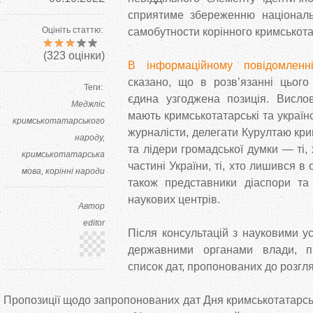
сприятиме збереженню національн
Оцініть статтю:
самобутности корінного кримськота
(
323
оцінки)
В інформаційному повідомленн
сказано, що в розв’язанні цьог
Теги:
єдина узгоджена позиція. Висло
Меджліс
мають кримськотатарські та українс
кримськотатарського
журналісти, делегати Курултаю кр
народу
та лідери громадської думки — ті,
кримськотатарська
частині України, ті, хто лишився в
мова
корінні народи
також представники діаспори та
наукових центрів.
Автор
editor
Після консультацій з науковими у
державними органами влади, пі
список дат, пропонованих до розгл
Пропозиції щодо запропонованих дат Дня кримськотатарськ