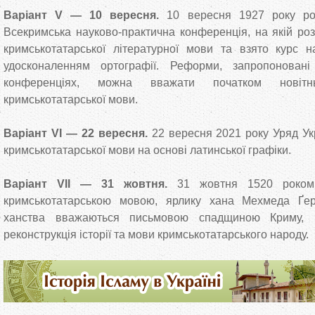
Варіант V — 10 вересня.
10 вересня 1927 року ро
Всекримська науково-практична конференція, на якій ро
кримськотатарської літературної мови та взято курс н
удосконаленням ортографії. Реформи, запропонован
конференціях, можна вважати початком новітн
кримськотатарської мови.
Варіант VI — 22 вересня.
22 вересня 2021 року Уряд Ук
кримськотатарської мови на основі латинської графіки.
Варіант VII — 31 жовтня.
31 жовтня 1520 роком
кримськотатарською мовою, ярлику хана Мехмеда Ґер
ханства вважаються письмовою спадщиною Криму, 
реконструкція історії та мови кримськотатарського народу.