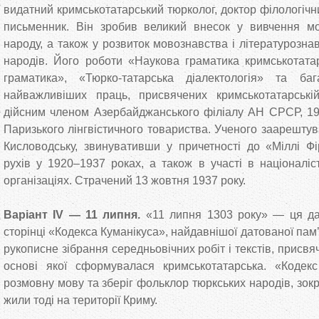
видатний кримськотатарський тюрколог, доктор філологічни
письменник. Він зробив великий внесок у вивчення мо
народу, а також у розвиток мовознавства і літературозна
народів. Його роботи «Наукова граматика кримськотата
граматика», «Тюрко-татарська діалектологія» та 
найважливіших праць, присвячених кримськотатарські
дійсним членом Азербайджанського філіалу АН СРСР, 19
Паризького лінгвістичного товариства. Ученого заарештув
Кисловодську, звинувативши у причетності до «Міллі Фі
рухів у 1920–1937 роках, а також в участі в націоналіс
організаціях. Страчений 13 жовтня 1937 року.
Варіант IV — 11 липня.
«11 липня 1303 року» — ця да
сторінці «Кодекса Куманікуса», найдавнішої датованої пам
рукописне зібрання середньовічних робіт і текстів, присвя
основі якої сформувалася кримськотатарська. «Кодекс
розмовну мову та зберіг фольклор тюркських народів, зок
жили тоді на території Криму.