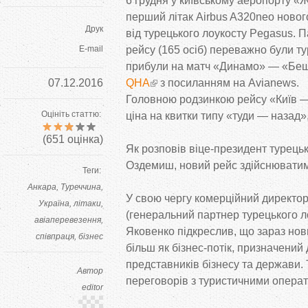
6 грудня у
київському аеропорту
«
Ж
перший літак Airbus A320neo ново
Друк
від турецького лоукосту Pegasus.
E-mail
рейсу (165 осіб) переважно були ту
прибули на
матч
«
Динамо
»
—
«
Бе
07.12.2016
QHA
з
посиланням на
Аvianews.
Головною родзинкою рейсу
«
Київ
Оцініть статтю:
ціна на
квитки типу
«
туди
—
назад
»
(
651
оцінка)
Як
розповів
віце-президент
турецьк
Оздемиш, новий рейс здійснюватим
Теги:
Анкара
Туреччина
У
свою чергу комерційний директо
Україна
літаки
(генеральний партнер турецького л
авіаперевезення
Яковенко підкреслив, що
зараз нов
співпраця
бізнес
більш як
бізнес-потік
, призначений
представників бізнесу та
держави. 
Автор
переговорів з
туристичними операт
editor