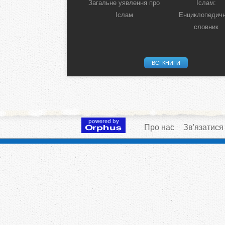
Загальне уявлення про
Іслам:
Іслам
Енциклопедич
словник
ВСІ КНИГИ
Про нас
Зв'язатися