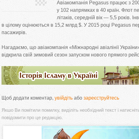
Авіакомпанія Pegasus працює з
20
у
102 напрямках в
40 країн. Флот п
літаків, середній вік
—
5,5 років. Інв
в
цілому оцінюються в
15,2
млрд $. У
2015 році Pegasus пе
пасажирів.
Нагадаємо, що
авіакомпанія
«
Міжнародні авіалінії України
відкрила свій зимовий сезон запуском нового прямого рей
Щоб додати коментар,
увійдіть
або
зареєструйтесь
Якшо Ви помітили помилку, виділіть необхідний текст і натисніт
повідомити про це редакцію.