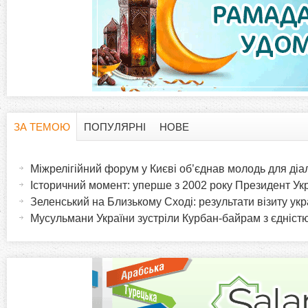
ЗА ТЕМОЮ
ПОПУЛЯРНІ
НОВЕ
H
(
а
Міжрелігійний форум у Києві об’єднав молодь для діа
o
к
Історичний момент: уперше з 2002 року Президент Укра
т
Зеленський на Близькому Сході: результати візиту ук
r
и
Мусульмани України зустріли Курбан-байрам з єдніст
в
i
н
а
z
в
к