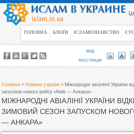
Jump to navigation
U
ГОЛОВНА
БЛОҐИ
ІСЛАМОЗНАВСТВО
СУ
ВХІД
РЕЄСТРАЦІЯ
Головна
>
Новини у країні
>
Міжнародні авіалінії України в
запуском нового рейсу «Київ — Анкара»
В
МІЖНАРОДНІ АВІАЛІНІЇ УКРАЇНИ ВІД
и
ЗИМОВИЙ СЕЗОН ЗАПУСКОМ НОВОГО
— АНКАРА»
є