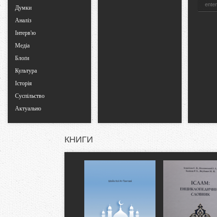
Думки
Аналіз
Інтерв'ю
Медіа
Блоґи
Культура
Історія
Суспільство
Актуально
КНИГИ