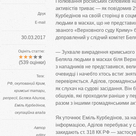
Полювання російських силовиків н
активістів триває
—
як
повідомив 2
Друк
Курбедінов на
своїй сторінці в
соц
E-mail
людьми в масках, що
не
представил
званого
«
Верховного суду Криму
»
б
30.03.2017
доправлений у
слідчий комітет Бел
Оцініть статтю:
—
Зухвале викрадення кримського
Беляла людьми в
масках біля Верх
(
539
оцінки)
з
нападників не
представився, вели
очевидці і начебто хтось встиг знят
Теги:
перевіряється. Аділов, громадянсь
РФ
окупований Крим
як
слухач на
судові засідання. Він 
кримські татари
обшуків, які проходили раніше у
пе
репресії
Бєляєв Адилов
разом з
іншими громадянськими ак
Еміль Курбедінов
окупаційна влада
Як
уточнює Еміль Курбедінов, за
на
інформацією, Аділов перебуває у
с
Автор
закидають ст. 318 КК
РФ
—
застосув
editor