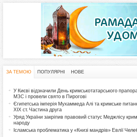
ЗА ТЕМОЮ
ПОПУЛЯРНІ
НОВЕ
H
(
а
У Києві відзначили День кримськотатарського прапора:
o
к
МЗС і провели свято в Пирогові
т
Єгипетська імперія Мухаммеда Алі та кримське питанн
r
XIX ст. Частина друга
и
Уряд України закріпив правовий статус Меджлісу кри
в
i
народу
н
Ісламська проблематика у «Книзі мандрів» Евлії Челеб
а