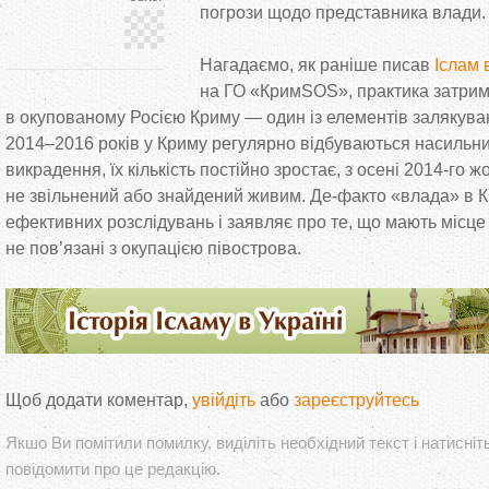
погрози щодо представника влади.
Нагадаємо, як
раніше писав
Іслам 
на
ГО
«
КримSOS
»
, практика затри
в
окупованому Росією Криму
—
один із елементів залякув
2014
–
2016 років у
Криму регулярно відбуваються насильниц
викрадення, їх кількість постійно зростає, з
осені
2014-го
жо
не
звільнений або знайдений живим.
Де-факто
«
влада
»
в
К
ефективних розслідувань і заявляє про те, що
мають місце 
не
пов’язані з
окупацією півострова.
Щоб додати коментар,
увійдіть
або
зареєструйтесь
Якшо Ви помітили помилку, виділіть необхідний текст і натисніт
повідомити про це редакцію.