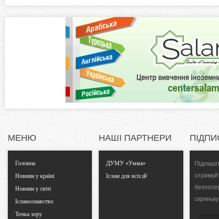
z
в
к
o
л
а
n
д
к
t
а
)
a
l
МЕНЮ
НАШІ ПАРТНЕРИ
ПІДПИ
T
Головна
ДУМУ «Умма»
Підпишіт
a
отримуй
Новини у країні
Іслам для всіх
безпосе
b
Новини у світі
скриньку
Ісламознавство
s
Точка зору