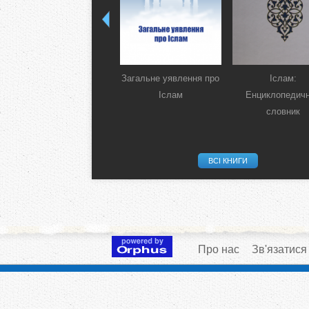
Загальне уявлення про
Іслам:
Іслам
Енциклопедич
словник
ВСІ КНИГИ
Про нас
Зв'язатися