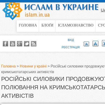
Jump to navigation
U
ГОЛОВНА
БЛОҐИ
ІСЛАМОЗНАВСТВО
СУ
ВХІД
РЕЄСТРАЦІЯ
Головна
>
Новини у країні
>
Російські силовики продовжую
кримськотатарських активістів
В
РОСІЙСЬКІ СИЛОВИКИ ПРОДОВЖУЮ
и
ПОЛЮВАННЯ НА КРИМСЬКОТАТАРС
АКТИВІСТІВ
є