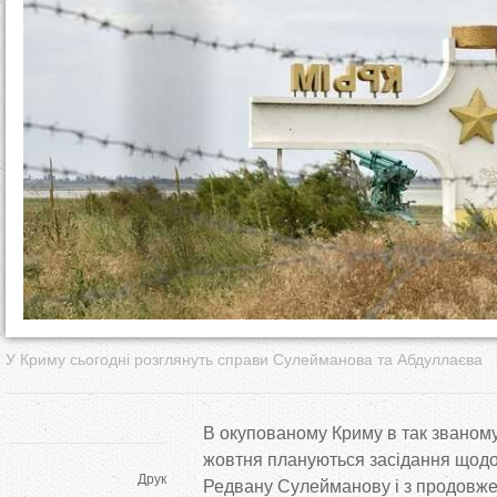
т
у
т
У Криму сьогодні розглянуть справи Сулейманова та Абдуллаєва
В окупованому Криму в так званому
жовтня плануються засідання щодо
Друк
Редвану Сулейманову і з продовж