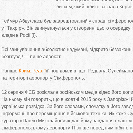
збитком, який нібито зазнала Керч
Теймур Абдуллаєв був заарештований у справі сімферопол
ут Тахрір». Він звинувачується у створенні цього осередку 
влади в Росії (!).
Всі звинувачення абсолютно надумані, відкрито беззаконні 
безглузді! — пише адвокат.
Раніше
Крим. Реалії
повідомляв, що, Редвана Сулеймано
на території аеропорту Сімферополь.
12 серпня ФСБ розіслала російським медіа відео його допит
На ньому він говорить, що в жовтні 2015 року в Запоріжжі
українська розвідка. За його словами, спочатку в його за
інформації про переміщення військової техніки. Як каже С
куратор «Павло Миколайович» дав йому завдання влаштув
сімферопольському аеропорту. Пізніше перед ним нібито 