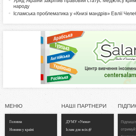
Уряд України закріпив правовий статус Меджлісу кри
в
i
народу
н
Ісламська проблематика у «Книзі мандрів» Евлії Челеб
а
z
в
к
o
л
а
n
д
к
t
а
)
a
l
МЕНЮ
НАШІ ПАРТНЕРИ
ПІДПИ
T
Головна
ДУМУ «Умма»
Підпишіт
a
отримуй
Новини у країні
Іслам для всіх