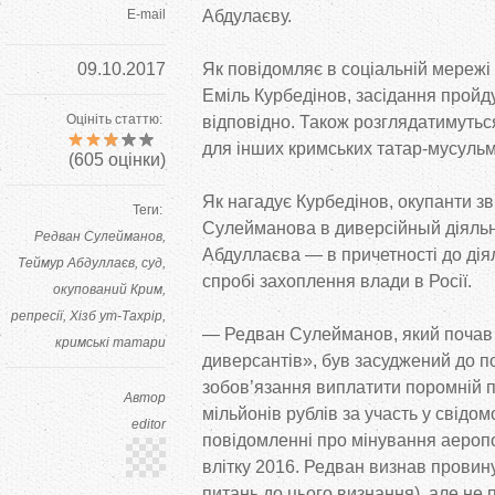
E-mail
Абдулаєву.
09.10.2017
Як повідомляє в соціальній мережі
Еміль Курбедінов, засідання пройдут
Оцініть статтю:
відповідно. Також розглядатимуть
для інших кримських татар-мусульм
(
605
оцінки)
Як нагадує Курбедінов, окупанти 
Теги:
Сулейманова в диверсійный діяльн
Редван Сулейманов
Абдуллаєва — в причетності до діял
Теймур Абдуллаєв
суд
спробі захоплення влади в Росії.
окупований Крим
репресії
Хізб ут-Тахрір
— Редван Сулейманов, який почав 
кримські татари
диверсантів», був засуджений до п
зобов’язання виплатити поромній 
Автор
мільйонів рублів за участь у свід
editor
повідомленні про мінування аеропо
влітку 2016. Редван визнав провин
питань до цього визнання), але не