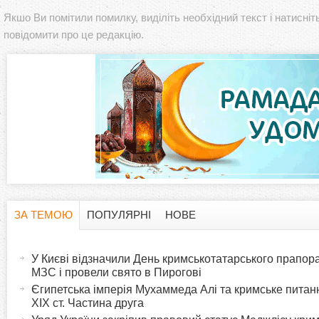
Якшо Ви помітили помилку, виділіть необхідний текст і натисніт
повідомити про це редакцію.
ЗА ТЕМОЮ
ПОПУЛЯРНІ
НОВЕ
H
(
а
У Києві відзначили День кримськотатарського прапора:
o
к
МЗС і провели свято в Пирогові
т
Єгипетська імперія Мухаммеда Алі та кримське питанн
r
XIX ст. Частина друга
и