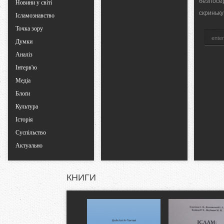
безпосе
b
Новини у світі
скриньку
Ісламознавство
s
Точка зору
Думки
Аналіз
Інтерв'ю
Медіа
Блоґи
Культура
Історія
Суспільство
Актуально
КНИГИ