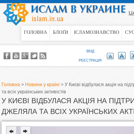
Jump to navigation
U
ГОЛОВНА
БЛОҐИ
ІСЛАМОЗНАВСТВО
СУ
ВХІД
РЕЄСТРАЦІЯ
Головна
>
Новини у країні
>
У Києві відбулася акція на пі
та всіх українських активістів
В
У КИЄВІ ВІДБУЛАСЯ АКЦІЯ НА ПІДТ
и
ДЖЕЛЯЛА ТА ВСІХ УКРАЇНСЬКИХ АКТ
є