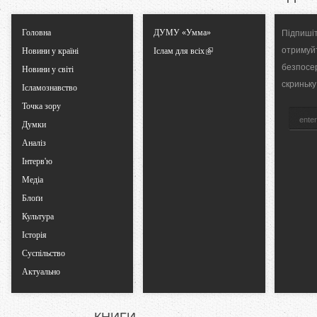
T
Головна
ДУМУ «Умма»
Підпишіт
a
отримуй
Новини у країні
Іслам для всіх
безпосе
b
Новини у світі
скриньку
Ісламознавство
s
Точка зору
Думки
Аналіз
Інтерв'ю
Медіа
Блоґи
Культура
Історія
Суспільство
Актуально
КНИГИ