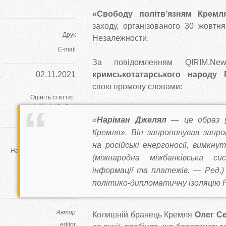
«Свободу політв’язням Кремл
заходу, організованого 30 жовтн
Друк
Незалежности.
E-mail
За повідомленням QIRIM.N
02.11.2021
кримськотатарського народ
свою промову словами:
Оцініть статтю:
(
296
оцінки)
«
Наріман Джелял
— це образ ус
Кремля». Він запропонував запр
Теги:
на російські енергоносії, вимкн
Наріман Джелял
Олег
(міжнародна міжбанківська си
Сенцов
кримські
інформації та платежів. — Ред.
татари
Рефат
політико-дипломатичну ізоляцію Р
Чубаров
Автор
Колишній бранець Кремля
Олег С
editor