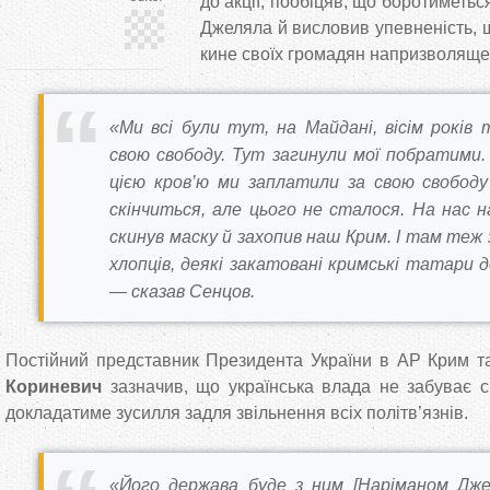
до акції, пообіцяв, що боротиметьс
Джеляла й висловив упевненість, щ
кине своїх громадян напризволяще
«Ми всі були тут, на Майдані, вісім років
свою свободу. Тут загинули мої побратими.
цією кров’ю ми заплатили за свою свободу
скінчиться, але цього не сталося. На нас н
скинув маску й захопив наш Крим. І там теж
хлопців, деякі закатовані кримські татари д
— сказав Сенцов.
Постійний представник Президента України в АР Крим 
Кориневич
зазначив, що українська влада не забуває с
докладатиме зусилля задля звільнення всіх політв’язнів.
«Його держава буде з ним [Наріманом Джел