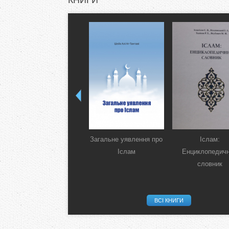
Загальне уявлення про
Іслам:
Іслам
Енциклопедич
словник
ВСІ КНИГИ