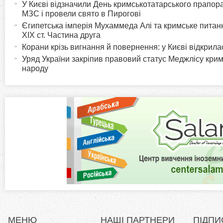
У Києві відзначили День кримськотатарського прапора:
o
к
МЗС і провели свято в Пирогові
т
Єгипетська імперія Мухаммеда Алі та кримське питанн
r
XIX ст. Частина друга
и
Корани крізь вигнання й повернення: у Києві відкрил
в
i
Уряд України закріпив правовий статус Меджлісу кри
н
народу
а
z
в
к
o
л
а
n
д
к
t
а
)
a
l
МЕНЮ
НАШІ ПАРТНЕРИ
ПІДПИ