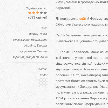
«Мусульмани в громадсько-політ
паралелі».
Оцініть статтю:
(
693
оцінки)
Як повідомляє
сайт
Форуму вид
бібліотеки Львівського національн
Теги:
форум
Львів
Своїм баченням теми ділиться на
мусульмани
мусульмани
Львівського Національного універ
України
Європа
мусульмани Європи
— Термін «паралелі» може означа
Франція
Форум видавців
ж зі значень у контексті пропон
відштовхуючись від найновіших у
відповідь спікери. Ісламські сп
Автор
половині XX ст., насамперед завдя
editor
протягом багатьох століть були ч
мусульмани як Заходу, так і Укр
політичну вагу, а також активну 
1994 р. та ухвалення Хартії мус
політичних силах і формування 