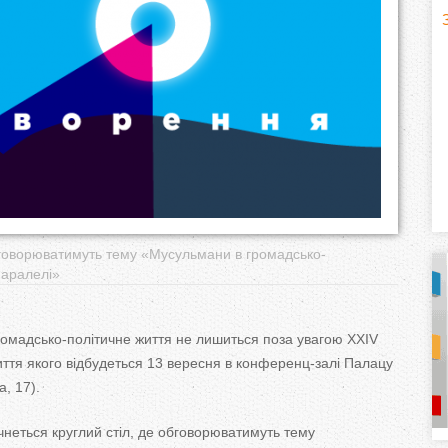
H
(
o
r
i
z
o
обговорюватимуть тему «Мусульмани в громадсько-
паралелі»
n
t
ромадсько-політичне життя не лишиться поза увагою XXIV
иття якого відбудеться 13 вересня в конференц-залі Палацу
a
а, 17).
l
)
чнеться круглий стіл, де обговорюватимуть тему