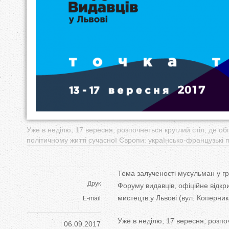
у
т
Уже в неділю, 17 вересня, розпочнеться круглий стіл, де 
політичному житті сучасної Європи: українсько-французькі 
Тема залученості мусульман у г
Друк
Форуму видавців, офіційне відкр
мистецтв у Львові (вул. Коперник
E-mail
Уже в неділю, 17 вересня, розпо
06.09.2017