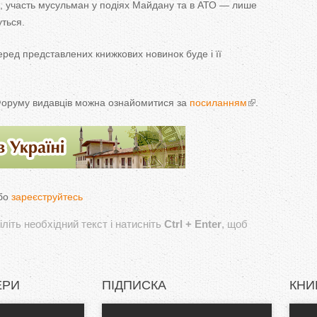
ї, участь мусульман у подіях Майдану та в АТО — лише
ться.
ред представлених книжкових новинок буде і її
Форуму видавців можна ознайомитися за
посиланням
.
бо
зареєструйтесь
літь необхідний текст і натисніть
Ctrl + Enter
, щоб
ЕРИ
ПІДПИСКА
КНИ