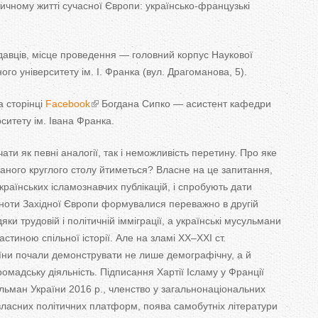
ичному житті сучасної Європи: українсько-французькі
T
a
авців, місце проведення — головний корпус Наукової
b
ого університету ім. І. Франка (вул. Драгоманова, 5).
s
 сторінці
Facebook
Богдана Сипко — асистент кафедри
ситету ім. Івана Франка.
ти як певні аналогії, так і неможливість перетину. Про яке
ованого круглого столу йтиметься? Власне на це запитання,
країнських ісламознавчих публікацій, і спробують дати
ільноти Західної Європи формувалися переважно в другій
ки трудовій і політичній імміграції, а українські мусульмани
астиною спільної історії. Але на зламі ХХ‒ХХІ ст.
аїни почали демонструвати не лише демографічну, а й
громадську діяльність. Підписання Хартії Ісламу у Франції
ульман України 2016 р., членство у загальнонаціональних
власних політичних платформ, поява самобутніх літератури