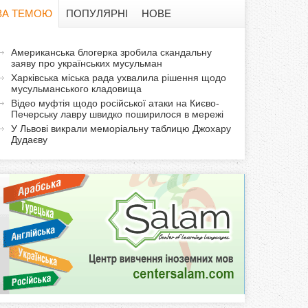
в
ЗА ТЕМОЮ
ПОПУЛЯРНІ
НОВЕ
а
а
Американська блогерка зробила скандальну
ф
заяву про українських мусульман
к
Харківська міська рада ухвалила рішення щодо
т
о
мусульманського кладовища
и
Відео муфтія щодо російської атаки на Києво-
Печерську лавру швидко поширилося в мережі
р
в
У Львові викрали меморіальну таблицю Джохару
н
Дудаєву
м
а
в
а
к
л
а
д
к
а