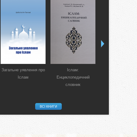
Загальне уявлення про
Іслам:
Коран. Перекла
Іслам
Енциклопедичний
смислів українсь
словник
мовою
ВСІ КНИГИ