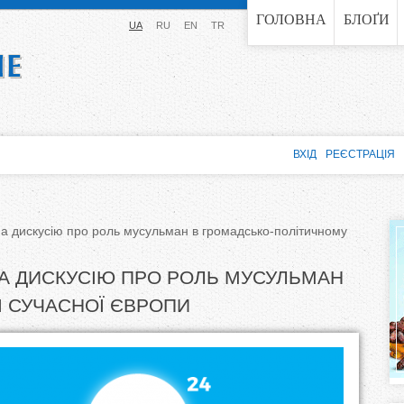
Jump to navigation
ГОЛОВНА
БЛОҐИ
UA
RU
EN
TR
ВХІД
РЕЄСТРАЦІЯ
на дискусію про роль мусульман в громадсько-політичному
А ДИСКУСІЮ ПРО РОЛЬ МУСУЛЬМАН
 СУЧАСНОЇ ЄВРОПИ