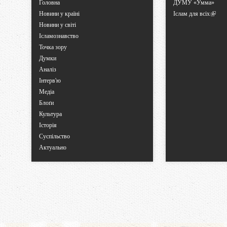
Головна
ДУМУ «Умма»
Новини у країні
Іслам для всіх
Новини у світі
Ісламознавство
Точка зору
Думки
Аналіз
Інтерв'ю
Медіа
Блоґи
Культура
Історія
Суспільство
Актуально