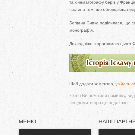
та кінематографу берів у Франці
частина тем, що обговорюватиму
Богдана Сипко поділилася, що се
монографія.
Докладніше з програмою цього 
Щоб додати коментар,
увійдіть
а
Якшо Ви помітили помилку, виді
повідомити про це редакцію.
МЕНЮ
НАШІ ПАРТН