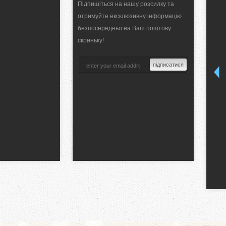
Підпишіться на нашу розсилку та
отримуйте ексклюзивну інформацію
безпосередньо на Ваш поштову
скриньку!