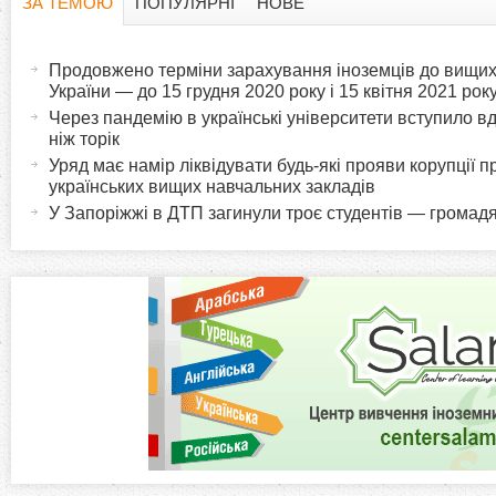
ЗА ТЕМОЮ
ПОПУЛЯРНІ
НОВЕ
H
(
а
Продовжено терміни зарахування іноземців до вищих
o
к
України — до 15 грудня 2020 року і 15 квітня 2021 рок
т
Через пандемію в українські університети вступило вд
r
ніж торік
и
Уряд має намір ліквідувати будь-які прояви корупції п
в
i
українських вищих навчальних закладів
н
У Запоріжжі в ДТП загинули троє студентів — громад
а
z
в
к
o
л
а
n
д
к
t
а
)
a