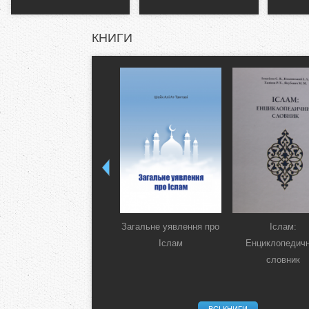
КНИГИ
Загальне уявлення про
Іслам:
Іслам
Енциклопедич
словник
ВСІ КНИГИ