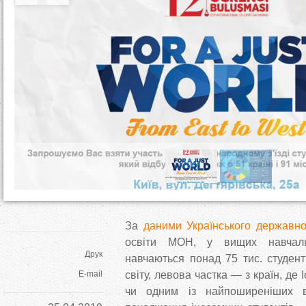
т
у
т
За
даними Українського державно
освіти МОН, у вищих навчаль
Друк
навчаються понад 75 тис. студенті
E-mail
світу, левова частка — з країн, де 
чи одним із найпоширеніших в