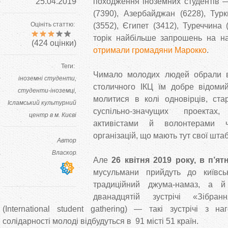
25.04.2019
походження іноземних студентів —
(7390), Азербайджан (6228), Турк
Оцініть статтю:
(3552), Єгипет (3412), Туреччина
торік найбільше запрошень на на
(
424
оцінки)
отримали громадяни Марокко
.
Теги:
Чимало молодих людей обрали в
іноземні студенти
столичного ІКЦ їм добре відоми
студенти-іноземці
молитися в колі одновірців, ста
Ісламський культурний
суспільно-значущих проектах,
центр в м. Києві
активістами й волонтерами ч
організацій, що мають тут свої шта
Автор
Власкор
Але
26 квітня 2019 року, в п’я
мусульмани прийдуть до київсь
традиційний джума-намаз, а 
дванадцятій зустрічі «Зібранн
(International student gathering) — такі зустрічі з 
солідарності молоді відбудуться в 91 місті 51 країн.