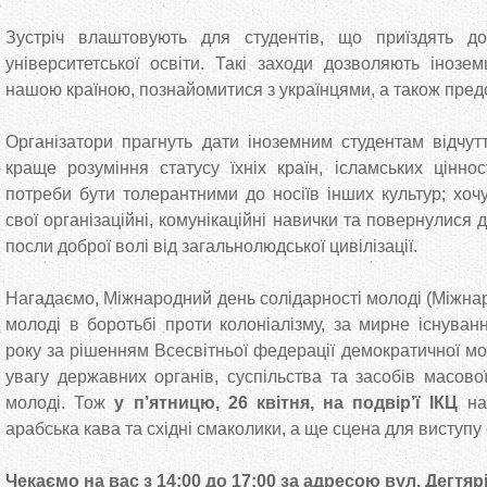
Зустріч влаштовують для студентів, що приїздять д
університетської освіти. Такі заходи дозволяють інозе
нашою країною, познайомитися з українцями, а також предст
Організатори прагнуть дати іноземним студентам відчутт
краще розуміння статусу їхніх країн, ісламських цінност
потреби бути толерантними до носіїв інших культур; хоч
свої організаційні, комунікаційні навички та повернулися
посли доброї волі від загальнолюдської цивілізації.
Нагадаємо, Міжнародний день солідарності молоді (Міжна
молоді в боротьбі проти колоніалізму, за мирне існуван
року за рішенням Всесвітньої федерації демократичної м
увагу державних органів, суспільства та засобів масово
молоді. Тож
у п’ятницю, 26 квітня, на подвір’ї ІКЦ
на 
арабська кава та східні смаколики, а ще сцена для виступу 
Чекаємо на вас з 14:00 до 17:00 за адресою вул. Дегтярі