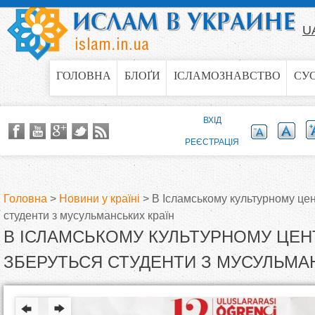
Jump to navigation
U
ГОЛОВНА
БЛОҐИ
ІСЛАМОЗНАВСТВО
СУ
ВХІД
РЕЄСТРАЦІЯ
Головна
>
Новини у країні
>
В Ісламському культурному цен
студенти з мусульманських країн
В
В ІСЛАМСЬКОМУ КУЛЬТУРНОМУ ЦЕН
и
ЗБЕРУТЬСЯ СТУДЕНТИ З МУСУЛЬМА
є