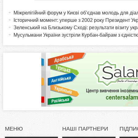
H
(
а
Міжрелігійний форум у Києві об’єднав молодь для діа
o
к
Історичний момент: уперше з 2002 року Президент Укра
т
Зеленський на Близькому Сході: результати візиту ук
r
и
Мусульмани України зустріли Курбан-байрам з єдніст
в
i
н
а
z
в
к
o
л
а
n
д
к
t
а
)
a
МЕНЮ
НАШІ ПАРТНЕРИ
ПІДПИ
l