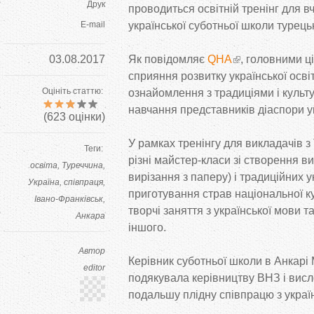
Друк
проводиться освітній тренінг для вч
E-mail
української суботньої школи турець
03.08.2017
Як повідомляє
QHA
, головними ц
сприяння розвитку української освіт
Оцініть статтю:
ознайомлення з традиціями і культу
навчання представників діаспори у
(
623
оцінки)
У рамках тренінгу для викладачів з
Теги:
різні майстер-класи зі створення в
освіта
Туреччина
вирізання з паперу) і традиційних у
Україна
співпраця
приготування страв національної ку
Івано-Франківськ
творчі заняття з української мови та
Анкара
іншого.
Автор
Керівник суботньої школи в Анкарі
editor
подякувала керівництву ВНЗ і вис
подальшу плідну співпрацю з украї