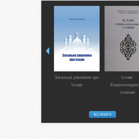
Загальне уявлення про
Іслам:
Іслам
Енциклопедич
словник
ВСІ КНИГИ