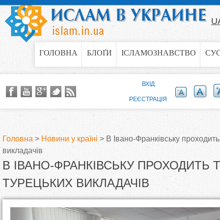
Jump to navigation
U
ГОЛОВНА
БЛОҐИ
ІСЛАМОЗНАВСТВО
СУ
ВХІД
РЕЄСТРАЦІЯ
Головна
>
Новини у країні
>
В Івано-Франківську проходить
викладачів
В
В ІВАНО-ФРАНКІВСЬКУ ПРОХОДИТЬ 
и
ТУРЕЦЬКИХ ВИКЛАДАЧІВ
є