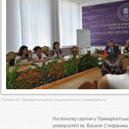
т
у
т
Facebook Прикарпатського національного університету
На початку серпня у Прикарпатськ
університеті ім. Василя Стефаника 