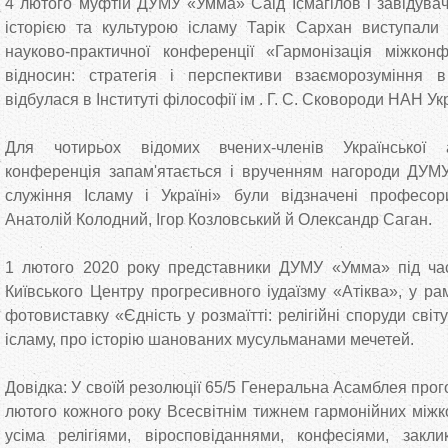
4 лютого муфтій ДУМУ «Умма» Саід Ісмагілов і завідувач
історією та культурою ісламу Тарік Сархан виступали
науково-практичної конференції «Гармонізація міжконф
відносин: стратегія і перспективи взаєморозуміння в
відбулася в Інституті філософії ім . Г. С. Сковороди НАН Ук
Для чотирьох відомих вчених-членів Української ас
конференція запам'ятається і врученням нагороди ДУ
служіння Ісламу і Україні» були відзначені профес
Анатолій Колодний, Ігор Козловський й Олександр Саган.
1 лютого 2020 року представники ДУМУ «Умма» під час
Київського Центру прогресивного іудаїзму «Атіква», у ра
фотовиставку «Єдність у розмаїтті: релігійні споруди світ
ісламу, про історію шанованих мусульманами мечетей.
Довідка: У своїй резолюції 65/5 Генеральна Асамблея пр
лютого кожного року Всесвітнім тижнем гармонійних міжк
усіма релігіями, віросповіданнями, конфесіями, зак