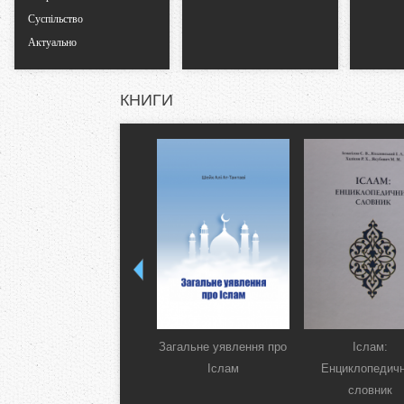
Суспільство
Актуально
КНИГИ
Загальне уявлення про
Іслам:
Іслам
Енциклопедич
словник