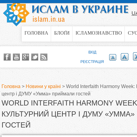
Jump to navigation
U
ГОЛОВНА
БЛОҐИ
ІСЛАМОЗНАВСТВО
СУ
ВХІД
РЕЄСТРАЦІЯ
Головна
>
Новини у країні
>
World Interfaith Harmony Week:
центр і ДУМУ «Умма» приймали гостей
В
WORLD INTERFAITH HARMONY WEEK
и
КУЛЬТУРНИЙ ЦЕНТР І ДУМУ «УММА
ГОСТЕЙ
є