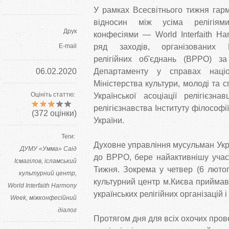
У рамках Всесвітнього тижня гар
відносин між усіма релігіями
Друк
конфесіями — World Interfaith H
E-mail
ряд заходів, організованих 
релігійних об'єднань (ВРРО) з
06.02.2020
Департаменту у справах націо
Міністерства культури, молоді та с
Оцініть статтю:
Української асоціації релігієзна
релігієзнавства Інституту філософі
(
372
оцінки)
України.
Теги:
Духовне управління мусульман Укр
ДУМУ «Умма» Саід
до ВРРО, бере найактивнішу участ
Ісмагілов
ісламський
Тижня. Зокрема у четвер (6 лютог
культурний центр
культурний центр м.Києва приймав
World Interfaith Harmony
українських релігійних організацій і
Week
міжконфесійний
діалог
Протягом дня для всіх охочих провел