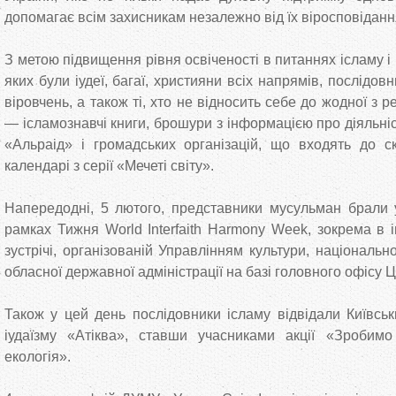
допомагає всім захисникам незалежно від їх віросповіданн
З метою підвищення рівня освіченості в питаннях ісламу і
яких були іудеї, багаї, християни всіх напрямів, послідов
віровчень, а також ті, хто не відносить себе до жодної з р
— ісламознавчі книги, брошури з інформацією про діяльн
«Альраід» і громадських організацій, що входять до ск
календарі з серії «Мечеті світу».
Напередодні, 5 лютого, представники мусульман брали 
рамках Тижня World Interfaith Harmony Week, зокрема в 
зустрічі, організованій Управлінням культури, національно
обласної державної адміністрації на базі головного офісу
Також у цей день послідовники ісламу відвідали Київсь
іудаїзму «Атіква», ставши учасниками акції «Зробимо
екологія».