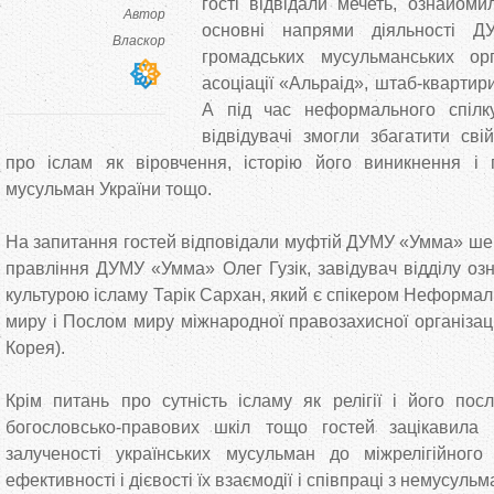
гості відвідали мечеть, ознайом
Автор
основні напрями діяльності 
Власкор
громадських мусульманських орга
асоціації «Альраід», штаб-квартири
А під час неформального спіл
відвідувачі змогли збагатити сві
про іслам як віровчення, історію його виникнення і 
мусульман України тощо.
На запитання гостей відповідали муфтій ДУМУ «Умма» шей
правління ДУМУ «Умма» Олег Гузік, завідувач відділу оз
культурою ісламу Тарік Сархан, який є спікером Неформаль
миру і Послом миру міжнародної правозахисної організац
Корея).
Крім питань про сутність ісламу як релігії і його пос
богословсько-правових шкіл тощо гостей зацікавила
залученості українських мусульман до міжрелігійного 
ефективності і дієвості їх взаємодії і співпраці з немусуль