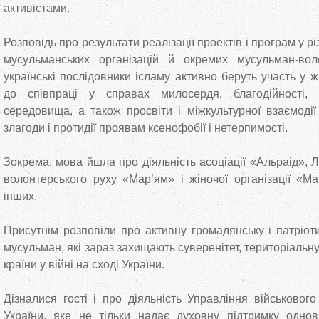
активістами.
Розповідь про результати реалізації проектів і програм у р
мусульманських організацій й окремих мусульман-вол
українські послідовники ісламу активно беруть участь у жи
до співпраці у справах милосердя, благодійності, 
середовища, а також просвіти і міжкультурної взаємодії
злагоди і протидії проявам ксенофобії і нетерпимості.
Зокрема, мова йшла про діяльність асоціації «Альраід», Л
волонтерського руху «Мар’ям» і жіночої організації «Ма
інших.
Присутнім розповіли про активну громадянську і патріот
мусульман, які зараз захищають суверенітет, територіальну 
країни у війні на сході України.
Дізналися гості і про діяльність Управління військовог
України, яке не тільки надає духовну підтримку однов