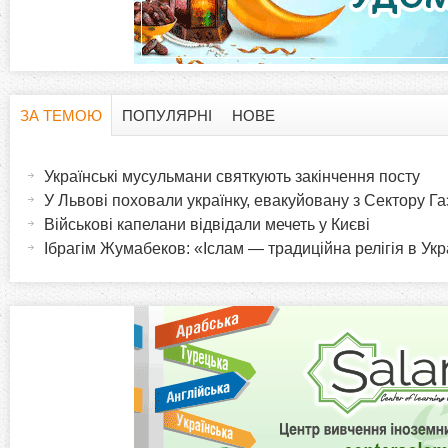
ЗА ТЕМОЮ
ПОПУЛЯРНІ
НОВЕ
H
(
а
Українські мусульмани святкують закінчення посту
o
к
У Львові поховали українку, евакуйовану з Сектору Га
т
Військові капелани відвідали мечеть у Києві
r
и
Ібрагім Жумабеков: «Іслам — традиційна релігія в Укр
в
i
н
а
z
в
к
o
л
а
n
д