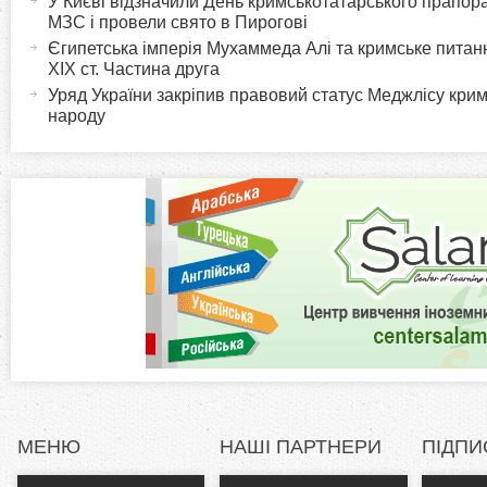
У Києві відзначили День кримськотатарського прапора:
т
МЗС і провели свято в Пирогові
r
и
Єгипетська імперія Мухаммеда Алі та кримське питанн
XIX ст. Частина друга
в
i
Уряд України закріпив правовий статус Меджлісу кри
н
народу
а
z
в
к
o
л
а
n
д
к
t
а
)
a
l
МЕНЮ
НАШІ ПАРТНЕРИ
ПІДПИ
T