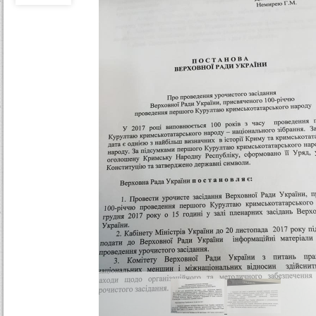
т
у
т