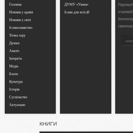
Головна
ДУМУ «Умма»
Підпишіт
a
отримуй
Новини у країні
Іслам для всіх
безпосе
b
Новини у світі
скриньку
Ісламознавство
s
Точка зору
Думки
Аналіз
Інтерв'ю
Медіа
Блоґи
Культура
Історія
Суспільство
Актуально
КНИГИ