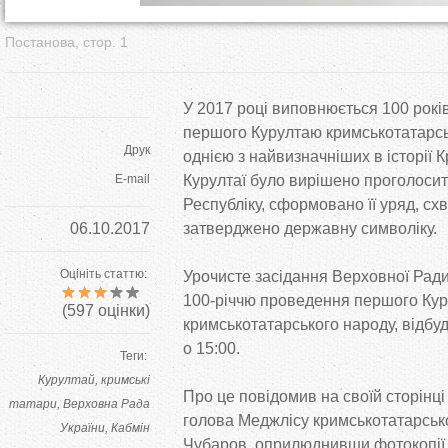
Постанова, стор. 1
У 2017 році виповнюється 100 рокі
першого Курултаю кримськотатарськ
Друк
однією з найвизначніших в історії
E-mail
Курултаї було вирішено проголоси
Республіку, сформовано її уряд, сх
06.10.2017
затверджено державну символіку.
Оцініть статтю:
Урочисте засідання Верховної Ради
100-річчю проведення першого Ку
(
597
оцінки)
кримськотатарського народу, відбуд
о 15:00.
Теги:
Курултай
кримські
Про це повідомив на своїй сторінц
татари
Верховна Рада
голова Меджлісу кримськотатарськ
України
Кабмін
Чубаров, оприлюднивши фотокопії 