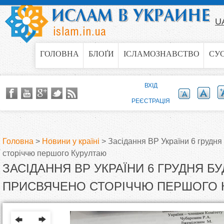
Jump to navigation
U
ГОЛОВНА
БЛОҐИ
ІСЛАМОЗНАВСТВО
СУ
ВХІД
РЕЄСТРАЦІЯ
Головна
>
Новини у країні
>
Засідання ВР України 6 грудня
сторіччю першого Курултаю
В
ЗАСІДАННЯ ВР УКРАЇНИ 6 ГРУДНЯ БУ
и
ПРИСВЯЧЕНО СТОРІЧЧЮ ПЕРШОГО 
є