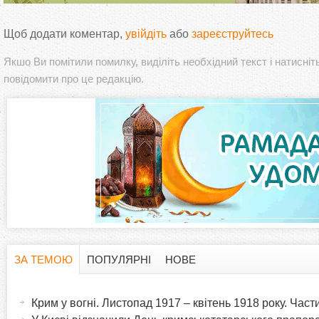
Щоб додати коментар,
увійдіть
або
зареєструйтесь
Якшо Ви помітили помилку, виділіть необхідний текст і натисніт
повідомити про це редакцію.
ЗА ТЕМОЮ
ПОПУЛЯРНІ
НОВЕ
H
(
а
Крим у вогні. Листопад 1917 – квітень 1918 року. Час
o
к