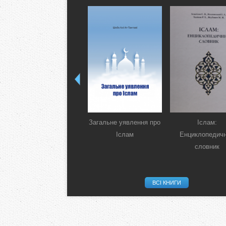
Загальне уявлення про
Іслам:
Іслам
Енциклопедич
словник
ВСІ КНИГИ