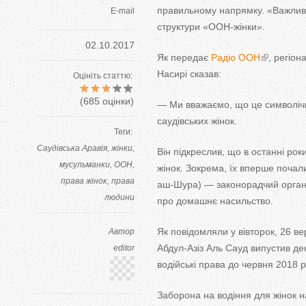
правильному напрямку. «Важлив
E-mail
структури «ООН-жінки».
02.10.2017
Як передає
Радіо ООН
, регіо
Насирі сказав:
Оцініть статтю:
(
685
оцінки)
— Ми вважаємо, що це символічни
саудівських жінок.
Теги:
Саудівська Аравія
жінки
Він підкреслив, що в останні ро
мусульманки
ООН
жінок. Зокрема, їх вперше почал
права жінок
права
аш-Шура) — законорадчий орган Са
людини
про домашнє насильство.
Як повідомляли у вівторок, 26 ве
Автор
Абдул-Азіз Аль Сауд випустив дек
editor
водійські права до червня 2018 р
Заборона на водіння для жінок на