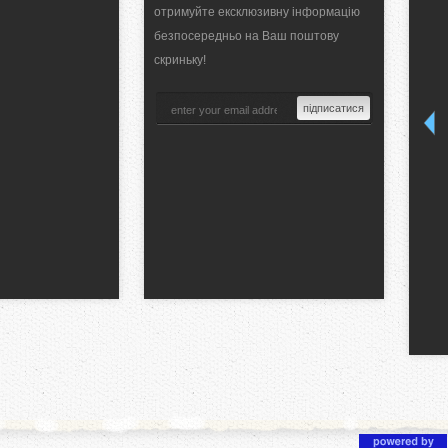
отримуйте ексклюзивну інформацію
безпосередньо на Ваш поштову
скриньку!