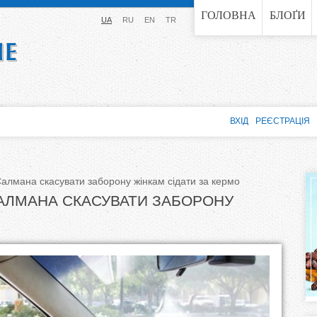
Jump to navigation
ГОЛОВНА
БЛОҐИ
UA
RU
EN
TR
ВХІД
РЕЄСТРАЦІЯ
алмана скасувати заборону жінкам сідати за кермо
САЛМАНА СКАСУВАТИ ЗАБОРОНУ