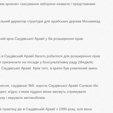
T
им кроком» скасування заборони назвали і представники
a
нальний директор структури для арабських держав Мохаммад
b
s
й крок Саудівської Аравії у бік розширення прав
ки в Саудівській Аравії багато робилося для розширення прав
и призначати на посади у Консультативну раду (Меджліс
удівської Аравії. Крім того, в країні був ухвалений закон
ресня, саудівські ЗМІ, король Саудівської Аравії Салман ібн
рет, згідно з яким піддані-жінки зможуть отримувати
оку і керувати автомобілем.
 практиці діє в Саудівській Аравії з 1990 року, але вона