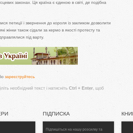
цевих законах. Ця країна є єдиною в світі, де подібна
ися петиції і звернення до короля із закликом дозволити
кі жінки також сідали за кермо в якості протесту та
дправлялися під варту.
бо
зареєструйтесь
літь необхідний текст і натисніть
Ctrl + Enter
, щоб
ЕРИ
ПІДПИСКА
КНИ
Підпишіться на нашу розсилку та