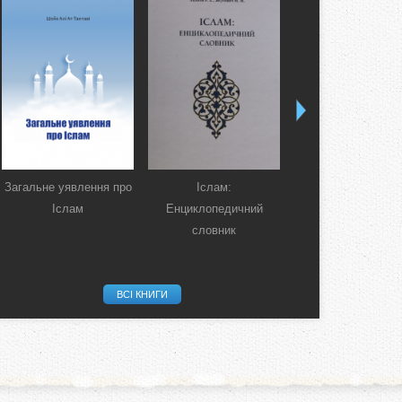
Загальне уявлення про
Іслам:
Коран. Перекла
Іслам
Енциклопедичний
смислів українсь
словник
мовою
ВСІ КНИГИ