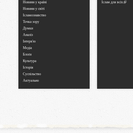
Новини у країні
Іслам для всіх
Новини у світі
Ісламознавство
Точка зору
Думки
Аналіз
Інтерв'ю
Медіа
Блоґи
Культура
Історія
Суспільство
Актуально