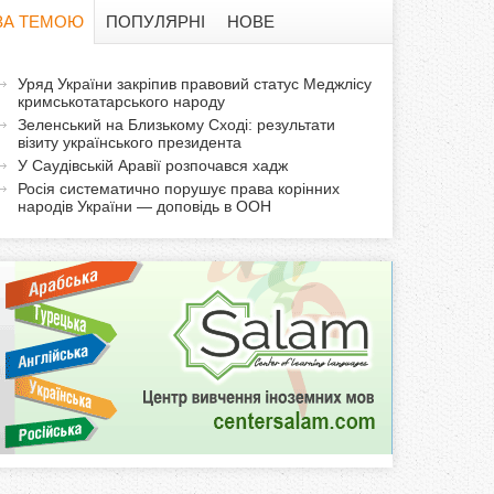
в
ЗА ТЕМОЮ
ПОПУЛЯРНІ
НОВЕ
а
а
Уряд України закріпив правовий статус Меджлісу
ф
кримськотатарського народу
к
Зеленський на Близькому Сході: результати
т
о
візиту українського президента
и
У Саудівській Аравії розпочався хадж
р
в
Росія систематично порушує права корінних
народів України — доповідь в ООН
н
м
а
в
а
к
л
а
д
к
а