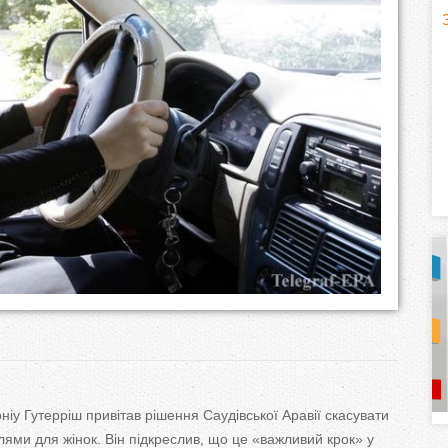
H
(
o
r
i
z
o
n
t
a
у Гутерріш привітав рішення Саудівської Аравії скасувати
l
)
ями для жінок. Він підкреслив, що це «важливий крок» у