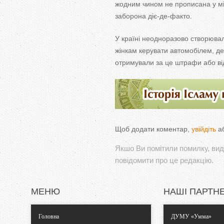
жодним чином не прописана у міс
заборона діє-де-факто.
У країні неодноразово створювал
жінкам керувати автомобілем, дея
отримували за це штрафи або ві
Щоб додати коментар,
увійдіть
а
Якшо Ви помітили помилку, виді
повідомити про це редакцію.
МЕНЮ
НАШІ ПАРТН
Головна
ДУМУ «Умма»