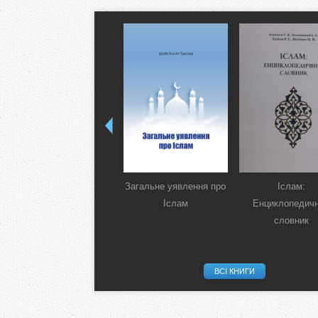
Загальне уявлення про
Іслам:
Іслам
Енциклопедич
словник
ВСІ КНИГИ