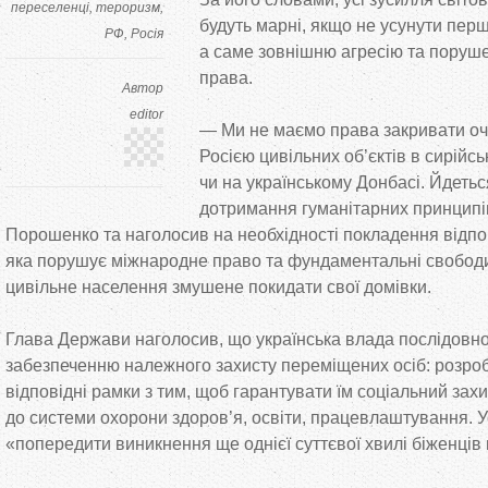
переселенці
тероризм
будуть марні, якщо не
усунути пер
РФ
Росія
а
саме зовнішню агресію та
поруше
права.
Автор
editor
—
Ми
не
маємо права закривати оч
Росією цивільних об’єктів в
сирійс
чи
на
українському Донбасі. Йдетьс
дотримання гуманітарних принципі
Порошенко та
наголосив на
необхідності покладення відпо
яка порушує міжнародне право та
фундаментальні свободи
цивільне населення змушене покидати свої домівки.
Глава Держави наголосив, що
українська влада послідовно
забезпеченню належного захисту переміщених осіб: розро
відповідні рамки з
тим, щоб гарантувати їм соціальний захи
до
системи охорони здоров’я, освіти, працевлаштування. У
«
попередити виникнення ще
однієї суттєвої хвилі біженців 