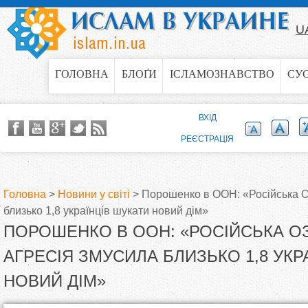
Jump to navigation
U
ГОЛОВНА
БЛОҐИ
ІСЛАМОЗНАВСТВО
СУ
ВХІД
РЕЄСТРАЦІЯ
Головна
>
Новини у світі
>
Порошенко в ООН: «Російська О
близько 1,8 українців шукати новий дім»
В
ПОРОШЕНКО В ООН: «РОСІЙСЬКА О
и
АГРЕСІЯ ЗМУСИЛА БЛИЗЬКО 1,8 УКР
НОВИЙ ДІМ»
є