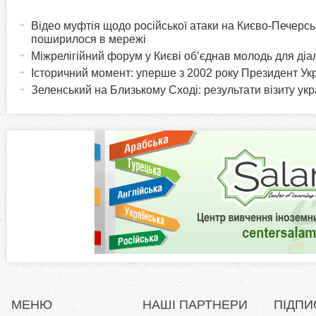
H
а
Відео муфтія щодо російської атаки на Києво-Печерс
o
к
поширилося в мережі
т
Міжрелігійний форум у Києві об’єднав молодь для діа
r
и
Історичний момент: уперше з 2002 року Президент Укра
в
Зеленський на Близькому Сході: результати візиту ук
i
н
а
z
в
к
o
л
а
n
д
к
t
а
)
a
l
МЕНЮ
НАШІ ПАРТНЕРИ
ПІДПИ