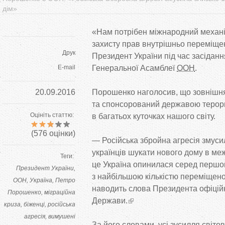
дім»
«
Нам потрібен міжнародний механі
захисту прав внутрішньо переміще
Друк
Президент України під час засіданн
E-mail
Генеральної Асамблеї
ООН
.
20.09.2016
Порошенко наголосив, що
зовнішня
та
спонсорований державою терор
Оцініть статтю:
в
багатьох куточках нашого світу.
(
576
оцінки)
—
Російська збройна агресія змуси
українців шукати нового дому в
меж
Теги:
це
Україна опинилася серед першог
Президент України
з
найбільшою кількістю переміщено
ООН
Україна
Петро
наводить слова Президента офіцій
Порошенко
міграційна
Держави.
криза
біженці
російська
агресія
вимушені
За
його словами, усі зусилля світо