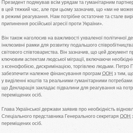
Президент подякував всім урядам та
гуманітарним партне
в
цей тяжкий час, але при цьому зазначив, що
«
ми
не
можем
в
режимі реагування. Нам потрібне остаточне та
стале вир
припинення російської агресії проти України
»
.
Він також наголосив на
важливості ухваленої політичної де
інклюзивні рамки для розвитку подальшого співробітництва
світового співтовариства. Він зазначив, що
цей документ п
ключовим аспектам людської міграції, включаючи необхідні
з
ксенофобією, дискримінацією, торгівлею людьми. Петро
забезпечити належне фінансування програм
ООН
з
тим, щ
у
виділенні коштів та
реальними гуманітарними потребами,
що
Декларація закладає підвалини для реагування на
потр
переміщених осіб.
Глава Української держави заявив про необхідність відно
Спеціального представника Генерального секретаря
ООН
переміщених осіб.